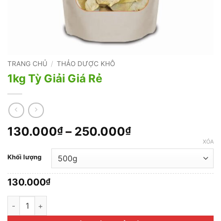
TRANG CHỦ
/
THẢO DƯỢC KHÔ
1kg Tỳ Giải Giá Rẻ
Khoảng
130.000
–
250.000
₫
₫
giá:
XÓA
từ
Khối lượng
130.000₫
đến
130.000
₫
250.000₫
1kg Tỳ Giải Giá Rẻ số lượng