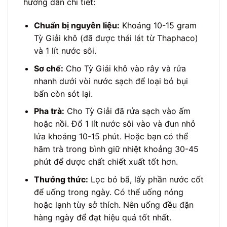
hướng dẫn chi tiết:
Chuẩn bị nguyên liệu:
Khoảng 10-15 gram
Tỳ Giải khô (đã được thái lát từ Thaphaco)
và 1 lít nước sôi.
Sơ chế:
Cho Tỳ Giải khô vào rây và rửa
nhanh dưới vòi nước sạch để loại bỏ bụi
bẩn còn sót lại.
Pha trà:
Cho Tỳ Giải đã rửa sạch vào ấm
hoặc nồi. Đổ 1 lít nước sôi vào và đun nhỏ
lửa khoảng 10-15 phút. Hoặc bạn có thể
hãm trà trong bình giữ nhiệt khoảng 30-45
phút để dược chất chiết xuất tốt hơn.
Thưởng thức:
Lọc bỏ bã, lấy phần nước cốt
để uống trong ngày. Có thể uống nóng
hoặc lạnh tùy sở thích. Nên uống đều đặn
hàng ngày để đạt hiệu quả tốt nhất.