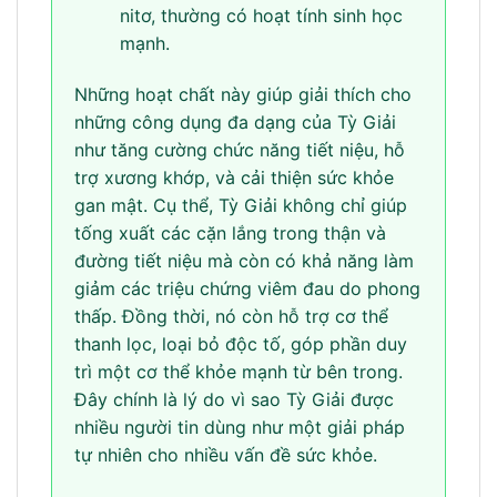
nitơ, thường có hoạt tính sinh học
mạnh.
Những hoạt chất này giúp giải thích cho
những công dụng đa dạng của Tỳ Giải
như tăng cường chức năng tiết niệu, hỗ
trợ xương khớp, và cải thiện sức khỏe
gan mật. Cụ thể, Tỳ Giải không chỉ giúp
tống xuất các cặn lắng trong thận và
đường tiết niệu mà còn có khả năng làm
giảm các triệu chứng viêm đau do phong
thấp. Đồng thời, nó còn hỗ trợ cơ thể
thanh lọc, loại bỏ độc tố, góp phần duy
trì một cơ thể khỏe mạnh từ bên trong.
Đây chính là lý do vì sao Tỳ Giải được
nhiều người tin dùng như một giải pháp
tự nhiên cho nhiều vấn đề sức khỏe.