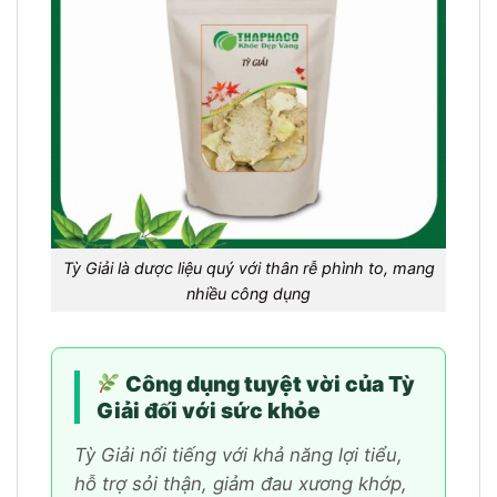
Tỳ Giải là dược liệu quý với thân rễ phình to, mang
nhiều công dụng
Công dụng tuyệt vời của Tỳ
Giải đối với sức khỏe
Tỳ Giải nổi tiếng với khả năng lợi tiểu,
hỗ trợ sỏi thận, giảm đau xương khớp,