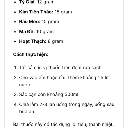
Tỳ Giải:
12 gram
Kim Tiền Thảo:
15 gram
Râu Mèo:
10 gram
Mã Đề:
10 gram
Hoạt Thạch:
8 gram
Cách thực hiện:
Tất cả các vị thuốc trên đem rửa sạch.
Cho vào ấm hoặc nồi, thêm khoảng 1.5 lít
nước.
Sắc cạn còn khoảng 500ml.
Chia làm 2-3 lần uống trong ngày, uống sau
bữa ăn.
Bài thuốc này có tác dụng lợi tiểu, thanh nhiệt,