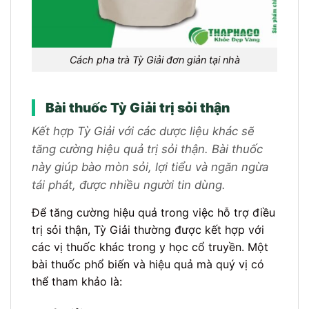
Cách pha trà Tỳ Giải đơn giản tại nhà
Bài thuốc Tỳ Giải trị sỏi thận
Kết hợp Tỳ Giải với các dược liệu khác sẽ
tăng cường hiệu quả trị sỏi thận. Bài thuốc
này giúp bào mòn sỏi, lợi tiểu và ngăn ngừa
tái phát, được nhiều người tin dùng.
Để tăng cường hiệu quả trong việc hỗ trợ điều
trị sỏi thận, Tỳ Giải thường được kết hợp với
các vị thuốc khác trong y học cổ truyền. Một
bài thuốc phổ biến và hiệu quả mà quý vị có
thể tham khảo là: