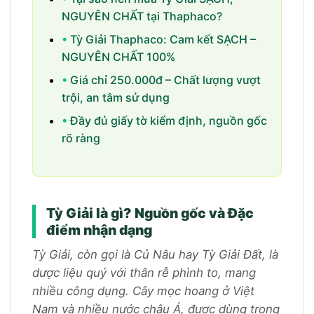
NGUYÊN CHẤT tại Thaphaco?
•
Tỳ Giải Thaphaco: Cam kết SẠCH –
NGUYÊN CHẤT 100%
•
Giá chỉ 250.000đ – Chất lượng vượt
trội, an tâm sử dụng
•
Đầy đủ giấy tờ kiểm định, nguồn gốc
rõ ràng
Tỳ Giải là gì? Nguồn gốc và Đặc
điểm nhận dạng
Tỳ Giải, còn gọi là Củ Nâu hay Tỳ Giải Đất, là
dược liệu quý với thân rễ phình to, mang
nhiều công dụng. Cây mọc hoang ở Việt
Nam và nhiều nước châu Á, được dùng trong