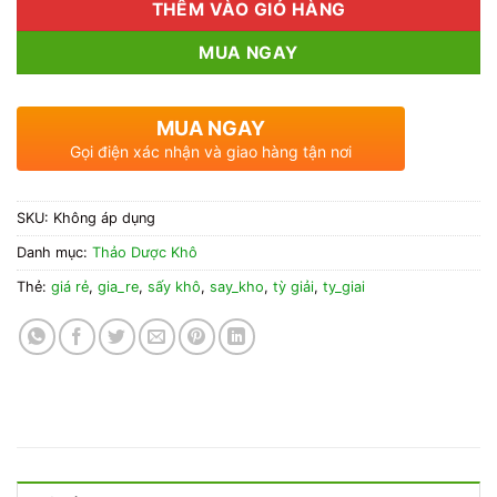
THÊM VÀO GIỎ HÀNG
MUA NGAY
MUA NGAY
Gọi điện xác nhận và giao hàng tận nơi
SKU:
Không áp dụng
Danh mục:
Thảo Dược Khô
Thẻ:
giá rẻ
,
gia_re
,
sấy khô
,
say_kho
,
tỳ giải
,
ty_giai