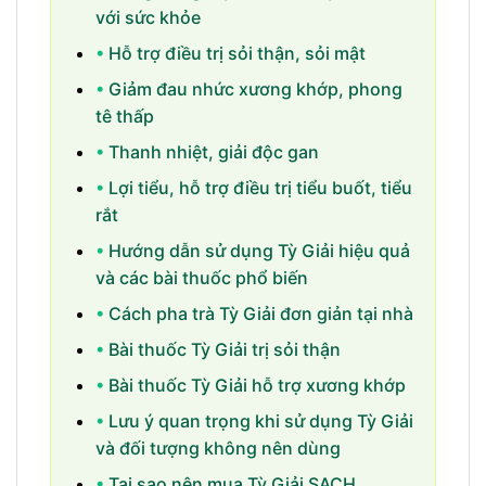
với sức khỏe
•
Hỗ trợ điều trị sỏi thận, sỏi mật
•
Giảm đau nhức xương khớp, phong
tê thấp
•
Thanh nhiệt, giải độc gan
•
Lợi tiểu, hỗ trợ điều trị tiểu buốt, tiểu
rắt
•
Hướng dẫn sử dụng Tỳ Giải hiệu quả
và các bài thuốc phổ biến
•
Cách pha trà Tỳ Giải đơn giản tại nhà
•
Bài thuốc Tỳ Giải trị sỏi thận
•
Bài thuốc Tỳ Giải hỗ trợ xương khớp
•
Lưu ý quan trọng khi sử dụng Tỳ Giải
và đối tượng không nên dùng
•
Tại sao nên mua Tỳ Giải SẠCH,