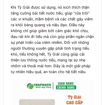
Khi Tỳ Giải được sử dụng, nó kích thích thận
tăng cường bài tiết nước tiểu, giúp “rửa trôi”
các vi khuẩn, mầm bệnh và các chất gây viêm
ra khỏi bàng quang và niệu đạo. Điều này
không chỉ giúp giảm bớt cảm giác khó chịu,
đau rát khi đi tiểu mà còn góp phần ngăn chặn
sự phát triển của viêm nhiễm. Đối với những
người thường xuyên gặp phải tình trạng tiểu
khó, tiểu không hết, Tỳ Giải cũng giúp cải
thiện lưu thông nước tiểu, mang lại sự nhẹ
nhõm và thoải mái hơn. Đây là một giải pháp
tự nhiên hiệu quả, an toàn cho hệ tiết niệu.