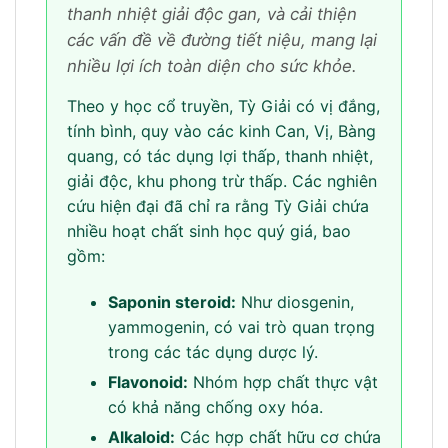
thanh nhiệt giải độc gan, và cải thiện
các vấn đề về đường tiết niệu, mang lại
nhiều lợi ích toàn diện cho sức khỏe.
Theo y học cổ truyền, Tỳ Giải có vị đắng,
tính bình, quy vào các kinh Can, Vị, Bàng
quang, có tác dụng lợi thấp, thanh nhiệt,
giải độc, khu phong trừ thấp. Các nghiên
cứu hiện đại đã chỉ ra rằng Tỳ Giải chứa
nhiều hoạt chất sinh học quý giá, bao
gồm:
Saponin steroid:
Như diosgenin,
yammogenin, có vai trò quan trọng
trong các tác dụng dược lý.
Flavonoid:
Nhóm hợp chất thực vật
có khả năng chống oxy hóa.
Alkaloid:
Các hợp chất hữu cơ chứa