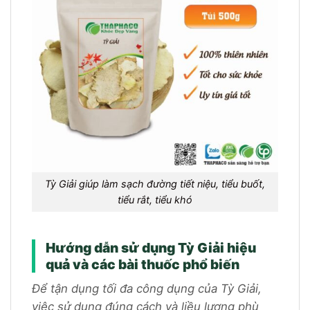
Tỳ Giải giúp làm sạch đường tiết niệu, tiểu buốt,
tiểu rắt, tiểu khó
Hướng dẫn sử dụng Tỳ Giải hiệu
quả và các bài thuốc phổ biến
Để tận dụng tối đa công dụng của Tỳ Giải,
việc sử dụng đúng cách và liều lượng phù