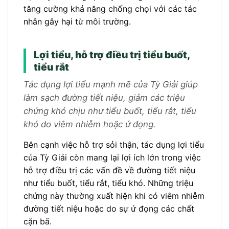
tăng cường khả năng chống chọi với các tác
nhân gây hại từ môi trường.
Lợi tiểu, hỗ trợ điều trị tiểu buốt,
tiểu rắt
Tác dụng lợi tiểu mạnh mẽ của Tỳ Giải giúp
làm sạch đường tiết niệu, giảm các triệu
chứng khó chịu như tiểu buốt, tiểu rắt, tiểu
khó do viêm nhiễm hoặc ứ đọng.
Bên cạnh việc hỗ trợ sỏi thận, tác dụng lợi tiểu
của Tỳ Giải còn mang lại lợi ích lớn trong việc
hỗ trợ điều trị các vấn đề về đường tiết niệu
như tiểu buốt, tiểu rắt, tiểu khó. Những triệu
chứng này thường xuất hiện khi có viêm nhiễm
đường tiết niệu hoặc do sự ứ đọng các chất
cặn bã.