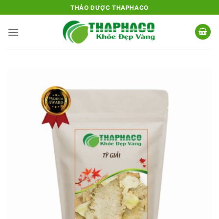
Bỏ
THẢO DƯỢC THAPHACO
qua
nội
dung