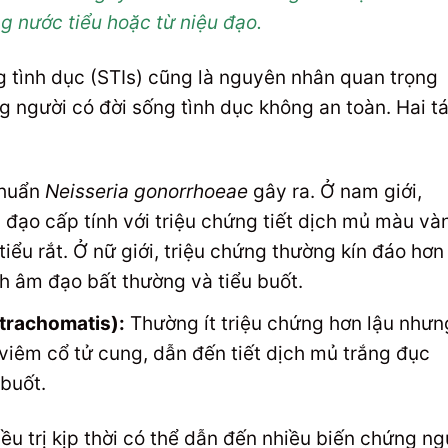
ng nước tiểu hoặc từ niệu đạo.
 tình dục (STIs) cũng là nguyên nhân quan trọng
ng người có đời sống tình dục không an toàn. Hai t
khuẩn
Neisseria gonorrhoeae
gây ra. Ở nam giới,
 đạo cấp tính với triệu chứng tiết dịch mủ màu và
tiểu rắt. Ở nữ giới, triệu chứng thường kín đáo hơn
h âm đạo bất thường và tiểu buốt.
trachomatis):
Thường ít triệu chứng hơn lậu nhưn
viêm cổ tử cung, dẫn đến tiết dịch mủ trắng đục
buốt.
u trị kịp thời có thể dẫn đến nhiều biến chứng n