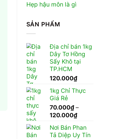
Hẹp hậu môn là gì
SẢN PHẨM
Địa chỉ bán 1kg
Dây Tơ Hồng
Sấy Khô tại
TP.HCM
120.000
₫
1kg Chỉ Thực
Giá Rẻ
70.000
₫
–
Khoảng
120.000
₫
giá:
Nơi Bán Phan
từ
Tả Diệp Uy Tín
70.000₫