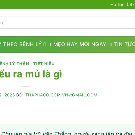
Hotline: 09
M THEO BỆNH LÝ
MẸO HAY MỖI NGÀY
TIN TỨ
ỆNH LÝ THẬN - TIẾT NIỆU
ểu ra mủ là gì
2, 2026
BỞI
THAPHACO.COM.VN@GMAIL.COM
là Chuyên gia Vũ Văn Thắng, người sáng lập và đại