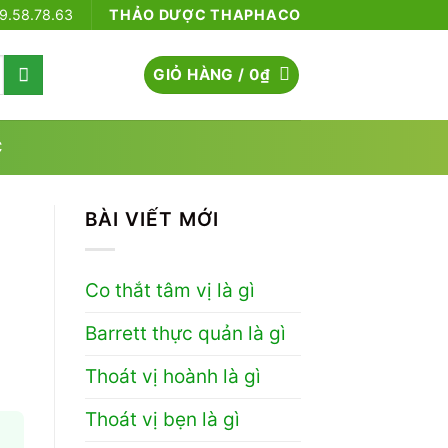
79.58.78.63
THẢO DƯỢC THAPHACO
GIỎ HÀNG /
0
₫
C
BÀI VIẾT MỚI
Co thắt tâm vị là gì
Barrett thực quản là gì
Thoát vị hoành là gì
Thoát vị bẹn là gì