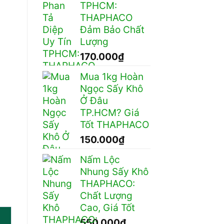
TPHCM:
đến
THAPHACO
120.000₫
Đảm Bảo Chất
Lượng
170.000
₫
Mua 1kg Hoàn
Ngọc Sấy Khô
Ở Đâu
TP.HCM? Giá
Tốt THAPHACO
m
150.000
₫
Nấm Lộc
Nhung Sấy Khô
THAPHACO:
Chất Lượng
Cao, Giá Tốt
550.000
₫