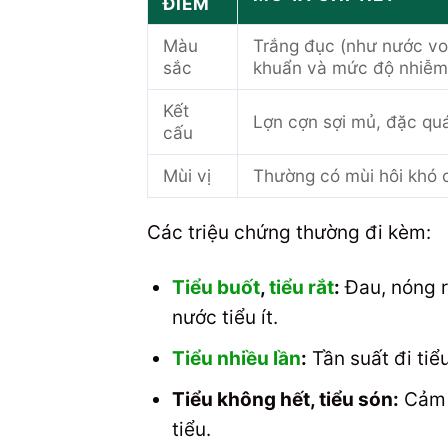
ĐIỂM
Màu
Trắng đục (như nước vo 
sắc
khuẩn và mức độ nhiễm 
Kết
Lợn cợn sợi mủ, đặc q
cấu
Mùi vị
Thường có mùi hôi khó 
Các triệu chứng thường đi kèm:
Tiểu buốt
,
tiểu rắt
:
Đau, nóng rá
nước tiểu ít.
Tiểu nhiều lần
:
Tần suất đi tiể
Tiểu không hết, tiểu són:
Cảm g
tiểu.