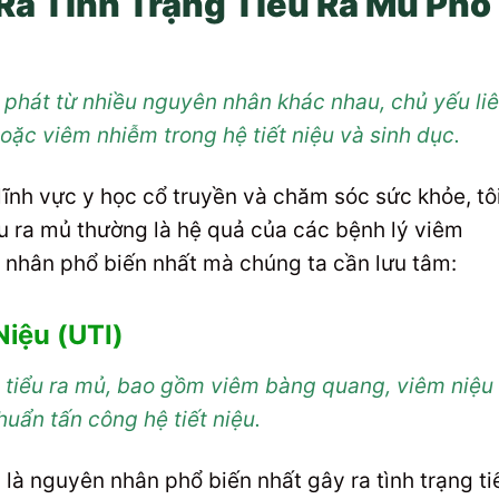
a Tình Trạng Tiểu Ra Mủ Phổ
t phát từ nhiều nguyên nhân khác nhau, chủ yếu li
ặc viêm nhiễm trong hệ tiết niệu và sinh dục.
ĩnh vực y học cổ truyền và chăm sóc sức khỏe, tôi
u ra mủ thường là hệ quả của các bệnh lý viêm
 nhân phổ biến nhất mà chúng ta cần lưu tâm:
iệu (UTI)
 tiểu ra mủ, bao gồm viêm bàng quang, viêm niệu
huẩn tấn công hệ tiết niệu.
 là nguyên nhân phổ biến nhất gây ra tình trạng ti