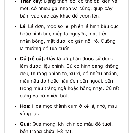
Thân cây:
Dạng thân leo, có thể dài đến vài
mét, có nhiều gai nhọn và cứng, giúp cây
bám vào các cây khác để vươn lên.
Lá:
Lá đơn, mọc so le, phiến lá hình bầu dục
hoặc hình tim, mép lá nguyên, mặt trên
nhẵn bóng, mặt dưới có gân nổi rõ. Cuống
lá thường có tua cuốn.
Củ (rễ củ):
Đây là bộ phận được sử dụng
làm dược liệu chính. Củ có hình dáng không
đều, thường phình to, xù xì, có nhiều nhánh,
màu nâu đỏ hoặc nâu đen bên ngoài, bên
trong màu trắng ngà hoặc hồng nhạt. Củ rất
cứng và có nhiều bột.
Hoa:
Hoa mọc thành cụm ở kẽ lá, nhỏ, màu
vàng lục.
Quả:
Quả mọng, khi chín có màu đỏ tươi,
bên trong chứa 1-3 hạt.