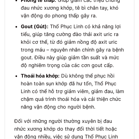
Phong tê thấp:
Giúp giảm các triệu chứng
đau nhức xương khớp, tê bì chân tay, khó
vận động do phong thấp gây ra.
Gout (Gút):
Thổ Phục Linh có khả năng lợi
tiểu, giúp tăng cường đào thải axit uric ra
khỏi cơ thể, từ đó giảm nồng độ axit uric
trong máu – nguyên nhân chính gây ra bệnh
gout. Điều này giúp giảm tần suất và mức
độ nghiêm trọng của các cơn gout cấp.
Thoái hóa khớp:
Dù không thể phục hồi
hoàn toàn sụn khớp đã hư tổn, Thổ Phục
Linh có thể hỗ trợ giảm viêm, giảm đau, làm
chậm quá trình thoái hóa và cải thiện chức
năng vận động cho người bệnh.
Đối với những người thường xuyên bị đau
nhức xương khớp do thay đổi thời tiết hoặc
vận động nhiều, việc sử dụng Thổ Phục Linh