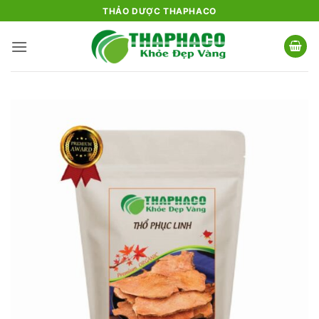
Bỏ
THẢO DƯỢC THAPHACO
qua
nội
dung