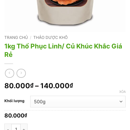
TRANG CHỦ
/
THẢO DƯỢC KHÔ
1kg Thổ Phục Linh/ Củ Khúc Khắc Giá
Rẻ
Khoảng
80.000
–
140.000
₫
₫
giá:
XÓA
từ
Khối lượng
80.000₫
đến
80.000
₫
140.000₫
1kg Thổ Phục Linh/ Củ Khúc Khắc Giá Rẻ số lượng