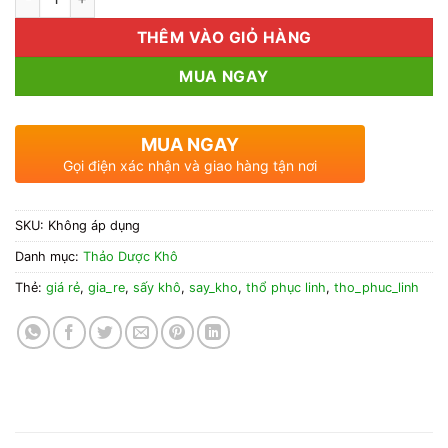
THÊM VÀO GIỎ HÀNG
MUA NGAY
MUA NGAY
Gọi điện xác nhận và giao hàng tận nơi
SKU:
Không áp dụng
Danh mục:
Thảo Dược Khô
Thẻ:
giá rẻ
,
gia_re
,
sấy khô
,
say_kho
,
thổ phục linh
,
tho_phuc_linh