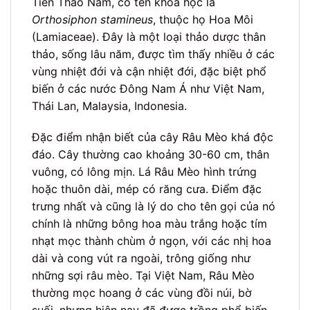
Tiền Thảo Nam, có tên khoa học là
Orthosiphon stamineus
, thuộc họ Hoa Môi
(Lamiaceae). Đây là một loại thảo dược thân
thảo, sống lâu năm, được tìm thấy nhiều ở các
vùng nhiệt đới và cận nhiệt đới, đặc biệt phổ
biến ở các nước Đông Nam Á như Việt Nam,
Thái Lan, Malaysia, Indonesia.
Đặc điểm nhận biết của cây Râu Mèo khá độc
đáo. Cây thường cao khoảng 30-60 cm, thân
vuông, có lông mịn. Lá Râu Mèo hình trứng
hoặc thuôn dài, mép có răng cưa. Điểm đặc
trưng nhất và cũng là lý do cho tên gọi của nó
chính là những bông hoa màu trắng hoặc tím
nhạt mọc thành chùm ở ngọn, với các nhị hoa
dài và cong vút ra ngoài, trông giống như
những sợi râu mèo. Tại Việt Nam, Râu Mèo
thường mọc hoang ở các vùng đồi núi, bờ