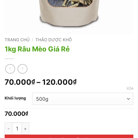
TRANG CHỦ
/
THẢO DƯỢC KHÔ
1kg Râu Mèo Giá Rẻ
Khoảng
70.000
–
120.000
₫
₫
giá:
XÓA
từ
Khối lượng
70.000₫
đến
70.000
₫
120.000₫
1kg Râu Mèo Giá Rẻ số lượng