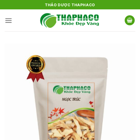
Bỏ
THẢO DƯỢC THAPHACO
qua
nội
dung