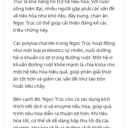
Trúc là khả năng hỗ trợ hệ tiêu hóa. Với cuộc
sống hiện đại, nhiều người gặp phải các vấn đề
về tiêu hóa như khó tiêu, đầy bụng, chán ăn.
Ngọc Trúc có thể giúp cải thiện đáng kể các
triệu chứng này.
Các polysaccharide trong Ngọc Trúc hoạt động
như một loại prebiotics tự nhiên, nuôi dưỡng
hệ vi khuẩn có lợi trong đường ruột. Một hệ vi
khuẩn đường ruột khỏe mạnh là chìa khóa cho
một hệ tiêu hóa hiệu quả, giúp phân giải thức
ăn tốt hơn và giảm các vấn đề như táo bón
hoặc tiêu chảy.
Bên cạnh đó, Ngọc Trúc còn có tác dụng kích
thích tiết dịch vị và enzyme tiêu hóa, giúp quá
trình tiêu hóa diễn ra thuận lợi hơn. Khi tiêu
hóa tốt, cơ thể sẽ dễ dàng hấp thu tối đa các
vitamin, khoáng chất và dưỡng chất thiết yếu