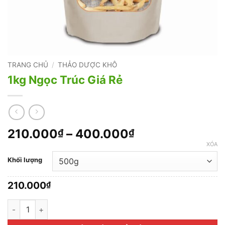
TRANG CHỦ
/
THẢO DƯỢC KHÔ
1kg Ngọc Trúc Giá Rẻ
Khoảng
210.000
–
400.000
₫
₫
giá:
XÓA
từ
Khối lượng
210.000₫
đến
210.000
₫
400.000₫
1kg Ngọc Trúc Giá Rẻ số lượng