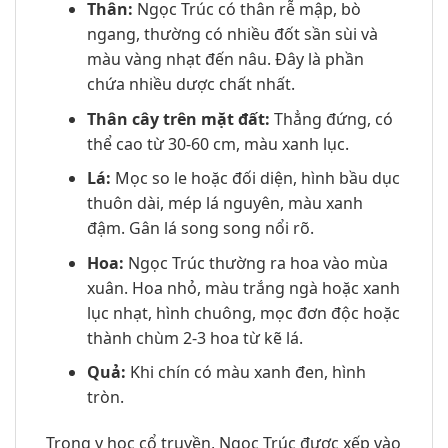
Thân:
Ngọc Trúc có thân rễ mập, bò
ngang, thường có nhiều đốt sần sùi và
màu vàng nhạt đến nâu. Đây là phần
chứa nhiều dược chất nhất.
Thân cây trên mặt đất:
Thẳng đứng, có
thể cao từ 30-60 cm, màu xanh lục.
Lá:
Mọc so le hoặc đối diện, hình bầu dục
thuôn dài, mép lá nguyên, màu xanh
đậm. Gân lá song song nổi rõ.
Hoa:
Ngọc Trúc thường ra hoa vào mùa
xuân. Hoa nhỏ, màu trắng ngà hoặc xanh
lục nhạt, hình chuông, mọc đơn độc hoặc
thành chùm 2-3 hoa từ kẽ lá.
Quả:
Khi chín có màu xanh đen, hình
tròn.
Trong y học cổ truyền, Ngọc Trúc được xếp vào