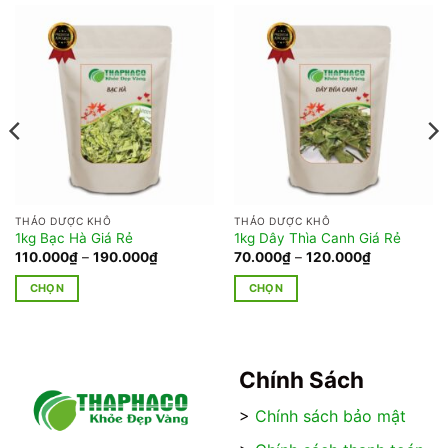
THẢO DƯỢC KHÔ
THẢO DƯỢC KHÔ
1kg Bạc Hà Giá Rẻ
1kg Dây Thìa Canh Giá Rẻ
Khoảng
Khoảng
110.000
₫
–
190.000
₫
70.000
₫
–
120.000
₫
giá:
giá:
từ
từ
CHỌN
CHỌN
110.000₫
70.000₫
đến
đến
Sản
Sản
190.000₫
120.000₫
phẩm
phẩm
này
này
có
có
Chính Sách
nhiều
nhiều
>
Chính sách bảo mật
biến
biến
thể.
thể.