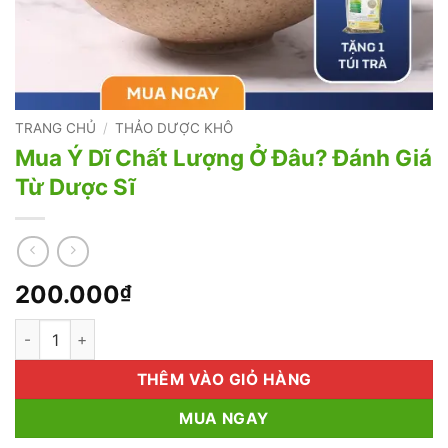
TRANG CHỦ
/
THẢO DƯỢC KHÔ
Mua Ý Dĩ Chất Lượng Ở Đâu? Đánh Giá
Từ Dược Sĩ
200.000
₫
Mua Ý Dĩ Chất Lượng Ở Đâu? Đánh Giá Từ Dược Sĩ số lượng
THÊM VÀO GIỎ HÀNG
MUA NGAY