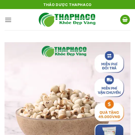
Bỏ
THẢO DƯỢC THAPHACO
qua
nội
dung