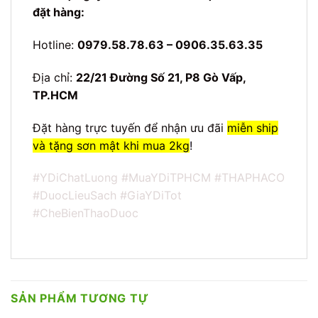
đặt hàng:
Hotline:
0979.58.78.63 – 0906.35.63.35
Địa chỉ:
22/21 Đường Số 21, P8 Gò Vấp,
TP.HCM
Đặt hàng trực tuyến để nhận ưu đãi
miễn ship
và tặng sơn mật khi mua 2kg
!
#YDiChatLuong
#MuaYDiTPHCM
#THAPHACO
#DuocLieuSach
#GiaYDiTot
#CheBienThaoDuoc
SẢN PHẨM TƯƠNG TỰ