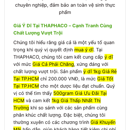
chuyên nghiệp, đảm bảo an toàn vệ sinh thực
phẩm
Giá Ý Dĩ Tại THAPHACO – Cạnh Tranh Cùng
Chất Lượng Vượt Trội
Chúng tôi hiểu rằng giá cả là một yếu tố quan
trọng khi quý vị quyết định
mua ý dĩ
. Tại
THAPHACO, chúng tôi cam kết cung cấp
ý dĩ
với mức
Giá Cả Phải Chăng
, xứng đáng với
chất lượng vượt trội. Sản phẩm
ý dĩ 1kg Giá Rẻ
Tại TP.HCM
chỉ 200.000 VNĐ, là mức
Giá Tốt
Tại TP.HCM
cho một dược liệu đạt chuẩn. Quý
vị có thể tìm thấy
500gram Giá Ưu Đãi Tại
HCM
và cam kết
1kg Giá Thấp Nhất Thị
Trường
khi so sánh với các sản phẩm cùng
phân khúc chất lượng. Đặc biệt, chúng tôi
thường xuyên có các chương trình
Giá Khuyến
Mãi
hấp dẫn, giúp khách hàng tiết kiệm chi phí