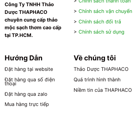
>
Chính sách thanh toán
Các
Các
Công Ty TNHH Thảo
tùy
tùy
>
Chính sách vận chuyển
Dược THAPHACO
chọn
chọn
chuyên cung cấp thảo
>
Chính sách đổi trả
có
có
mộc sạch thơm cao cấp
thể
thể
>
Chính sách sử dụng
tại TP.HCM.
được
được
chọn
chọn
trên
trên
trang
trang
Hướng Dẫn
Về chúng tôi
sản
sản
phẩm
phẩm
Đặt hàng tại website
Thảo Dược THAPHACO
Đặt hàng qua số điện
Quá trình hình thành
thoại
Niềm tin của THAPHACO
Đặt hàng qua zalo
Mua hàng trực tiếp