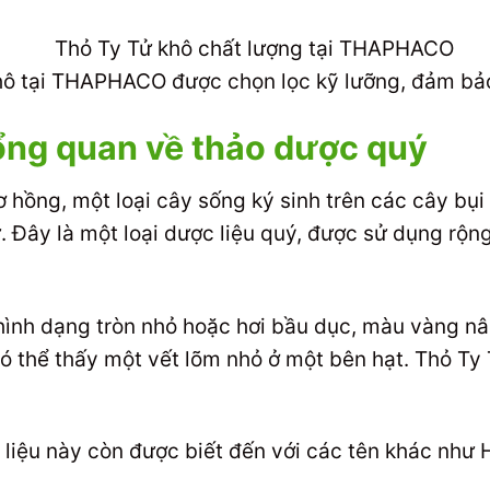
hô tại THAPHACO được chọn lọc kỹ lưỡng, đảm bảo
Tổng quan về thảo dược quý
ơ hồng, một loại cây sống ký sinh trên các cây bụi
ử. Đây là một loại dược liệu quý, được sử dụng rộ
hình dạng tròn nhỏ hoặc hơi bầu dục, màu vàng n
 có thể thấy một vết lõm nhỏ ở một bên hạt. Thỏ T
 liệu này còn được biết đến với các tên khác như H