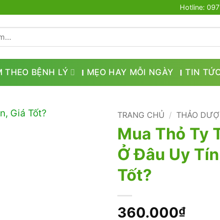
Hotline: 09
M THEO BỆNH LÝ
MẸO HAY MỖI NGÀY
TIN TỨ
TRANG CHỦ
/
THẢO DƯỢ
Mua Thỏ Ty 
Ở Đâu Uy Tín
Tốt?
360.000
₫