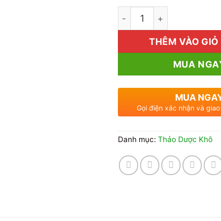
Mua Thỏ Ty Tử Khô Ở Đâu
THÊM VÀO GIỎ
MUA NGA
MUA NGA
Gọi điện xác nhận và giao
Danh mục:
Thảo Dược Khô