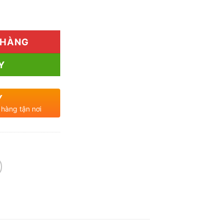
 Uy Tín, Giá Tốt? số lượng
 HÀNG
Y
Y
 hàng tận nơi