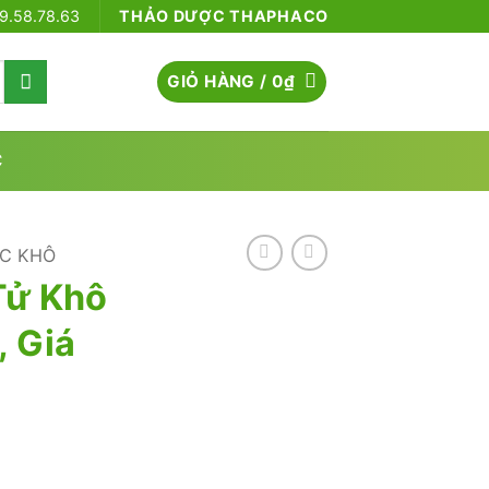
79.58.78.63
THẢO DƯỢC THAPHACO
GIỎ HÀNG /
0
₫
C
C KHÔ
Tử Khô
, Giá