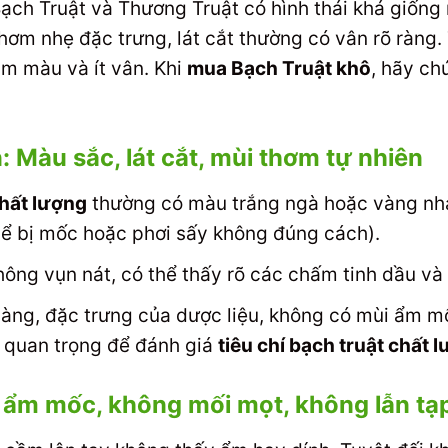
 Bạch Truật và Thương Truật có hình thái khá giốn
thơm nhẹ đặc trưng, lát cắt thường có vân rõ ràng.
ậm màu và ít vân. Khi
mua Bạch Truật khô
, hãy ch
 Màu sắc, lát cắt, mùi thơm tự nhiên
hất lượng
thường có màu trắng ngà hoặc vàng nhạ
hể bị mốc hoặc phơi sấy không đúng cách).
hông vụn nát, có thể thấy rõ các chấm tinh dầu và
ng, đặc trưng của dược liệu, không có mùi ẩm mố
ố quan trọng để đánh giá
tiêu chí bạch truật chất 
 ẩm mốc, không mối mọt, không lẫn tạ