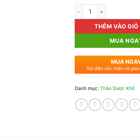
Mua Bạch Truật Khô Ở Đâ
THÊM VÀO GIỎ
MUA NGA
MUA NGA
Gọi điện xác nhận và giao
Danh mục:
Thảo Dược Khô