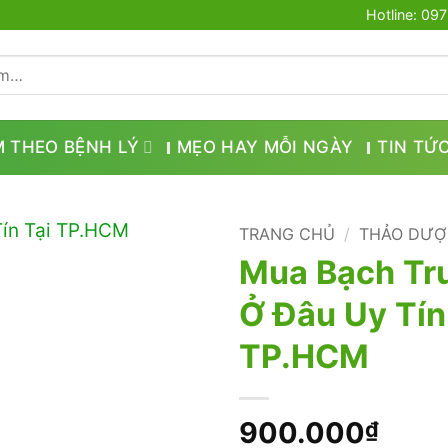
Hotline: 09
M THEO BỆNH LÝ
MẸO HAY MỖI NGÀY
TIN TỨ
TRANG CHỦ
/
THẢO DƯỢ
Mua Bạch Tr
Ở Đâu Uy Tín
TP.HCM
900.000
₫