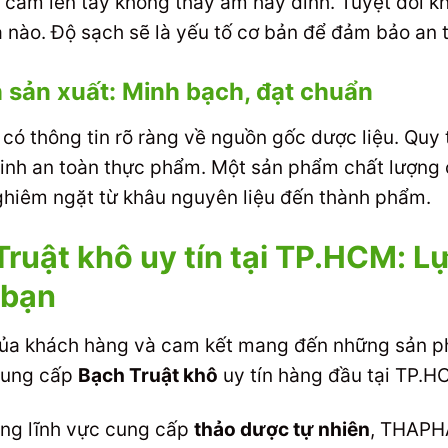
 cầm lên tay không thấy ẩm hay dính. Tuyệt đối 
ạ nào. Độ sạch sẽ là yếu tố cơ bản để đảm bảo an 
 sản xuất: Minh bạch, đạt chuẩn
ó thông tin rõ ràng về nguồn gốc dược liệu. Quy tr
inh an toàn thực phẩm. Một sản phẩm chất lượng 
nghiêm ngặt từ khâu nguyên liệu đến thành phẩm.
Truật khô uy tín tại TP.HCM: 
 bạn
ủa khách hàng và cam kết mang đến những sản phẩ
cung cấp
Bạch Truật khô
uy tín hàng đầu tại TP.H
ong lĩnh vực cung cấp
thảo dược tự nhiên
, THAPHA