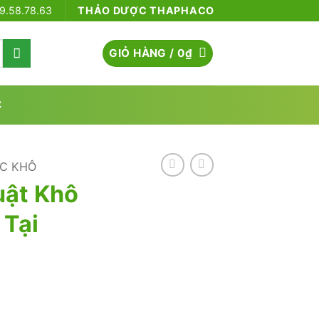
79.58.78.63
THẢO DƯỢC THAPHACO
GIỎ HÀNG /
0
₫
C
C KHÔ
uật Khô
 Tại