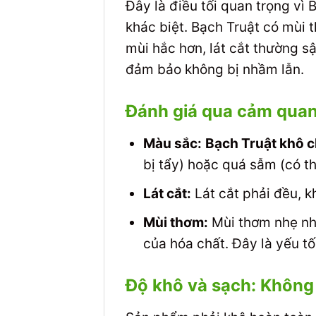
Đây là điều tối quan trọng vì
khác biệt. Bạch Truật có mùi 
mùi hắc hơn, lát cắt thường s
đảm bảo không bị nhầm lẫn.
Đánh giá qua cảm quan:
Màu sắc:
Bạch Truật khô c
bị tẩy) hoặc quá sẫm (có t
Lát cắt:
Lát cắt phải đều, k
Mùi thơm:
Mùi thơm nhẹ nhà
của hóa chất. Đây là yếu t
Độ khô và sạch: Không