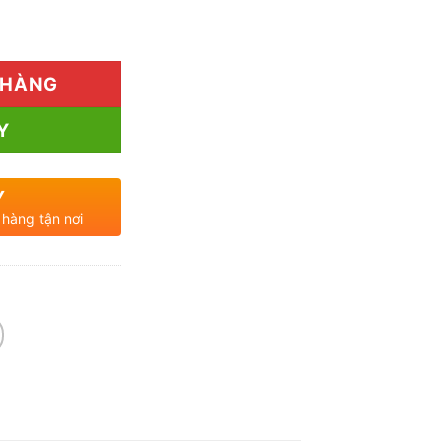
u Uy Tín Tại TP.HCM số lượng
 HÀNG
Y
Y
 hàng tận nơi