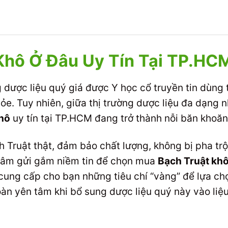
Khô Ở Đâu Uy Tín Tại TP.HC
dược liệu quý giá được Y học cổ truyền tin dùng t
ỏe. Tuy nhiên, giữa thị trường dược liệu đa dạng n
hô
uy tín tại TP.HCM đang trở thành nỗi băn khoăn
h Truật thật, đảm bảo chất lượng, không bị pha tr
n tâm gửi gắm niềm tin để chọn mua
Bạch Truật kh
 cung cấp cho bạn những tiêu chí “vàng” để lựa chọ
oàn yên tâm khi bổ sung dược liệu quý này vào liệ