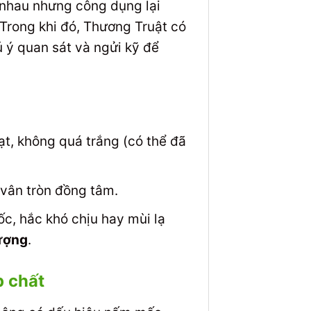
g nhau nhưng công dụng lại
 Trong khi đó, Thương Truật có
ú ý quan sát và ngửi kỹ để
t, không quá trắng (có thể đã
 vân tròn đồng tâm.
c, hắc khó chịu hay mùi lạ
lượng
.
p chất