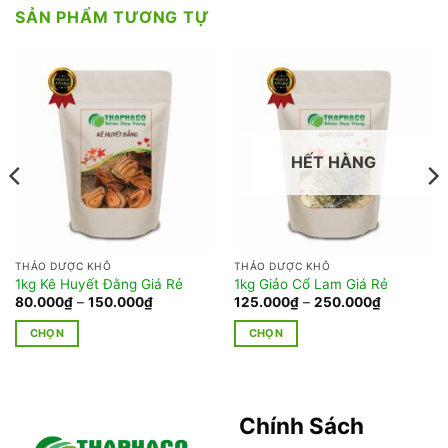
SẢN PHẨM TƯƠNG TỰ
HẾT HÀNG
THẢO DƯỢC KHÔ
THẢO DƯỢC KHÔ
1kg Kê Huyết Đằng Giá Rẻ
1kg Giảo Cổ Lam Giá Rẻ
Khoảng
Khoảng
80.000
₫
–
150.000
₫
125.000
₫
–
250.000
₫
giá:
giá:
từ
từ
CHỌN
CHỌN
80.000₫
125.000₫
đến
đến
Sản
Sản
150.000₫
250.000₫
phẩm
phẩm
này
này
có
có
Chính Sách
nhiều
nhiều