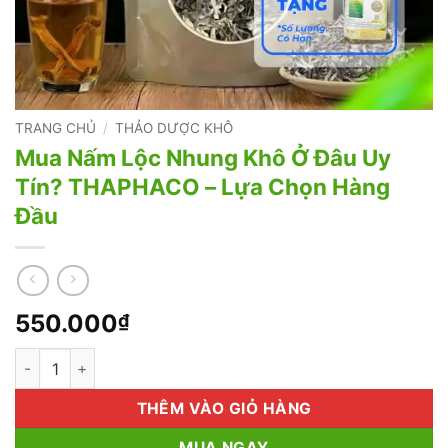
TRANG CHỦ
/
THẢO DƯỢC KHÔ
Mua Nấm Lộc Nhung Khô Ở Đâu Uy
Tín? THAPHACO – Lựa Chọn Hàng
Đầu
550.000
₫
Mua Nấm Lộc Nhung Khô Ở Đâu Uy Tín? THAPHACO - Lựa Chọ
THÊM VÀO GIỎ HÀNG
MUA NGAY