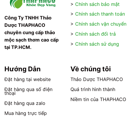
>
Chính sách bảo mật
biến
biến
thể.
thể.
>
Chính sách thanh toán
Các
Các
Công Ty TNHH Thảo
tùy
tùy
>
Chính sách vận chuyển
Dược THAPHACO
chọn
chọn
chuyên cung cấp thảo
>
Chính sách đổi trả
có
có
mộc sạch thơm cao cấp
thể
thể
>
Chính sách sử dụng
tại TP.HCM.
được
được
chọn
chọn
trên
trên
trang
trang
Hướng Dẫn
Về chúng tôi
sản
sản
phẩm
phẩm
Đặt hàng tại website
Thảo Dược THAPHACO
Đặt hàng qua số điện
Quá trình hình thành
thoại
Niềm tin của THAPHACO
Đặt hàng qua zalo
Mua hàng trực tiếp