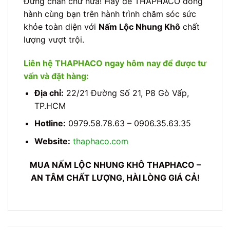
Đừng chần chừ nữa! Hãy để THAPHACO đồng
hành cùng bạn trên hành trình chăm sóc sức
khỏe toàn diện với
Nấm Lộc Nhung Khô
chất
lượng vượt trội.
Liên hệ THAPHACO ngay hôm nay để được tư
vấn và đặt hàng:
Địa chỉ:
22/21 Đường Số 21, P8 Gò Vấp,
TP.HCM
Hotline:
0979.58.78.63 – 0906.35.63.35
Website:
thaphaco.com
MUA NẤM LỘC NHUNG KHÔ THAPHACO –
AN TÂM CHẤT LƯỢNG, HÀI LÒNG GIÁ CẢ!