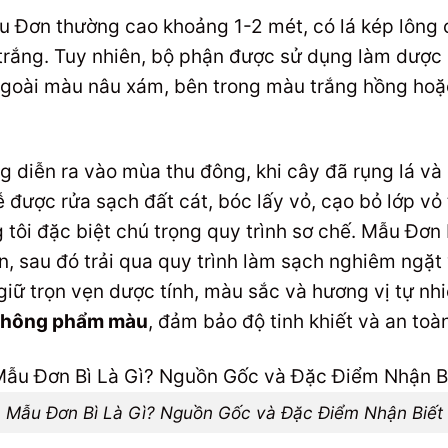
 Đơn thường cao khoảng 1-2 mét, có lá kép lông c
trắng. Tuy nhiên, bộ phận được sử dụng làm dược l
goài màu nâu xám, bên trong màu trắng hồng hoặ
g diễn ra vào mùa thu đông, khi cây đã rụng lá và
ễ được rửa sạch đất cát, bóc lấy vỏ, cạo bỏ lớp vỏ 
 tôi đặc biệt chú trọng quy trình sơ chế. Mẫu Đơn
n, sau đó trải qua quy trình làm sạch nghiêm ngặ
giữ trọn vẹn dược tính, màu sắc và hương vị tự nh
 không phẩm màu
, đảm bảo độ tinh khiết và an toà
Mẫu Đơn Bì Là Gì? Nguồn Gốc và Đặc Điểm Nhận Biết