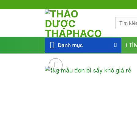
Bỏ
qua
Tìm
nội
kiếm:
dung
Danh mục
TÌ