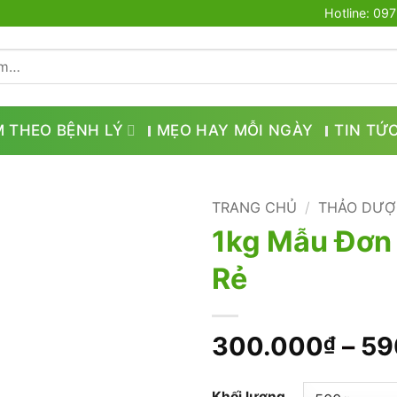
Hotline: 09
M THEO BỆNH LÝ
MẸO HAY MỖI NGÀY
TIN TỨ
TRANG CHỦ
/
THẢO DƯỢ
1kg Mẫu Đơn 
Rẻ
300.000
–
59
₫
Khối lượng