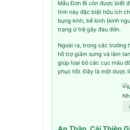
Mẫu Đơn Bì còn được biết 
tính này đặc biệt hữu ích c
bụng kinh, bế kinh (kinh ng
trạng ứ trệ gây đau đớn.
Ngoài ra, trong các trường
hỗ trợ giảm sưng và làm ta
giúp loại bỏ các cục máu đô
phục hồi. Đây là một dược l
An Thần, Cải Thiện G