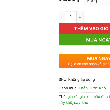
1kg Mẫu Đơn Bì Giá Rẻ s
THÊM VÀO GIỎ
MUA NGA
MUA NGA
Gọi điện xác nhận và giao
SKU:
Không áp dụng
Danh mục:
Thảo Dược Khô
Thẻ:
giá rẻ
,
gia_re
,
mẫu đơn 
sấy khô
,
say_kho