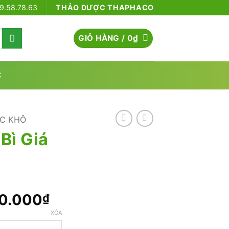
79.58.78.63
THẢO DƯỢC THAPHACO
GIỎ HÀNG /
0
₫
C
C KHÔ
Bì Giá
Khoảng
0.000
₫
giá:
XÓA
từ