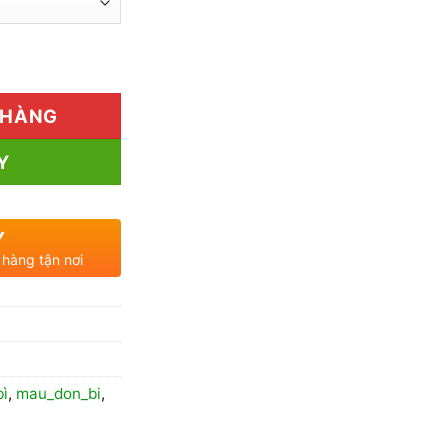
300.000₫
đến
ố lượng
590.000₫
 HÀNG
Y
Y
 hàng tận nơi
bì
,
mau_don_bi
,