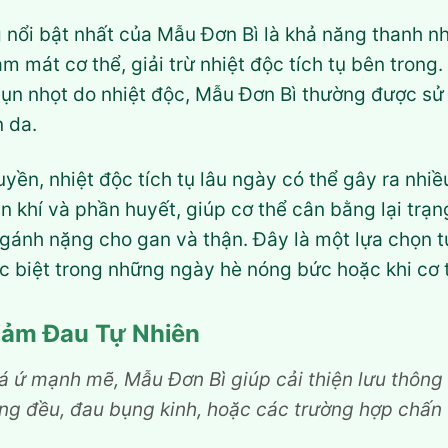
nổi bật nhất của Mẫu Đơn Bì là khả năng thanh nhi
àm mát cơ thể, giải trừ nhiệt độc tích tụ bên trong
ụn nhọt do nhiệt độc, Mẫu Đơn Bì thường được sử 
n da.
yền, nhiệt độc tích tụ lâu ngày có thể gây ra nh
 khí và phần huyết, giúp cơ thể cân bằng lại trạng 
 gánh nặng cho gan và thận. Đây là một lựa chọn tu
c biệt trong những ngày hè nóng bức hoặc khi cơ t
Giảm Đau Tự Nhiên
há ứ mạnh mẽ, Mẫu Đơn Bì giúp cải thiện lưu thôn
ng đều, đau bụng kinh, hoặc các trường hợp chấn