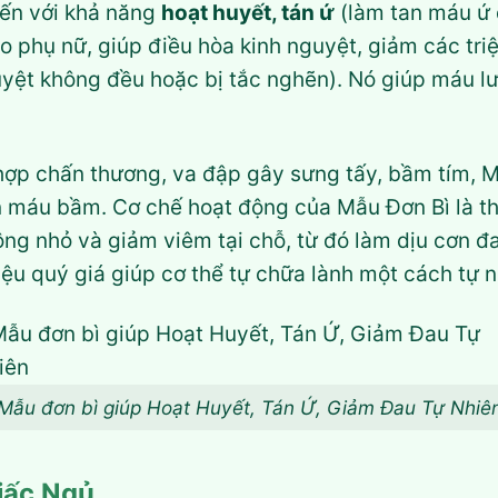
đến với khả năng
hoạt huyết, tán ứ
(làm tan máu ứ 
ho phụ nữ, giúp điều hòa kinh nguyệt, giảm các tr
uyệt không đều hoặc bị tắc nghẽn). Nó giúp máu lưu
 hợp chấn thương, va đập gây sưng tấy, bầm tím, 
n máu bầm. Cơ chế hoạt động của Mẫu Đơn Bì là t
ng nhỏ và giảm viêm tại chỗ, từ đó làm dịu cơn đ
iệu quý giá giúp cơ thể tự chữa lành một cách tự n
Mẫu đơn bì giúp Hoạt Huyết, Tán Ứ, Giảm Đau Tự Nhiê
iấc Ngủ