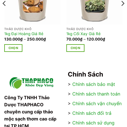
THẢO DƯỢC KHÔ
THẢO DƯỢC KHÔ
1kg Đại Hoàng Giá Rẻ
1kg Cối Xay Giá Rẻ
Khoảng
Khoảng
130.000
₫
–
250.000
₫
70.000
₫
–
120.000
₫
giá:
giá:
từ
từ
CHỌN
CHỌN
130.000₫
70.000₫
đến
đến
Sản
Sản
250.000₫
120.000₫
phẩm
phẩm
này
này
có
có
Chính Sách
nhiều
nhiều
>
Chính sách bảo mật
biến
biến
thể.
thể.
>
Chính sách thanh toán
Các
Các
Công Ty TNHH Thảo
tùy
tùy
>
Chính sách vận chuyển
Dược THAPHACO
chọn
chọn
chuyên cung cấp thảo
>
Chính sách đổi trả
có
có
mộc sạch thơm cao cấp
thể
thể
>
Chính sách sử dụng
tại TP.HCM.
được
được