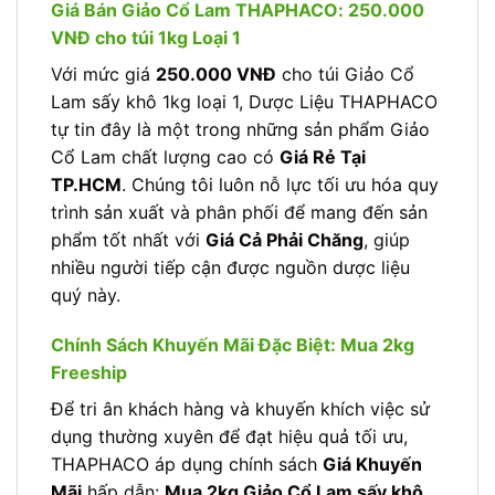
Giá Bán Giảo Cổ Lam THAPHACO: 250.000
VNĐ cho túi 1kg Loại 1
Với mức giá
250.000 VNĐ
cho túi Giảo Cổ
Lam sấy khô 1kg loại 1, Dược Liệu THAPHACO
tự tin đây là một trong những sản phẩm Giảo
Cổ Lam chất lượng cao có
Giá Rẻ Tại
TP.HCM
. Chúng tôi luôn nỗ lực tối ưu hóa quy
trình sản xuất và phân phối để mang đến sản
phẩm tốt nhất với
Giá Cả Phải Chăng
, giúp
nhiều người tiếp cận được nguồn dược liệu
quý này.
Chính Sách Khuyến Mãi Đặc Biệt: Mua 2kg
Freeship
Để tri ân khách hàng và khuyến khích việc sử
dụng thường xuyên để đạt hiệu quả tối ưu,
THAPHACO áp dụng chính sách
Giá Khuyến
Mãi
hấp dẫn:
Mua 2kg Giảo Cổ Lam sấy khô,