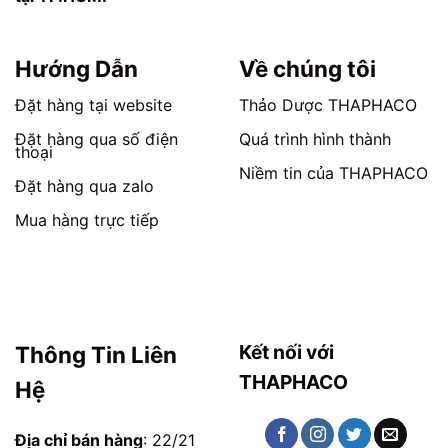
chọn
chọn
trên
trên
trang
trang
Hướng Dẫn
Về chúng tôi
sản
sản
phẩm
phẩm
Đặt hàng tại website
Thảo Dược THAPHACO
Đặt hàng qua số điện
Quá trình hình thành
thoại
Niềm tin của THAPHACO
Đặt hàng qua zalo
Mua hàng trực tiếp
Kết nối với
Thông Tin Liên
THAPHACO
Hệ
Địa chỉ bán hàng
: 22/21