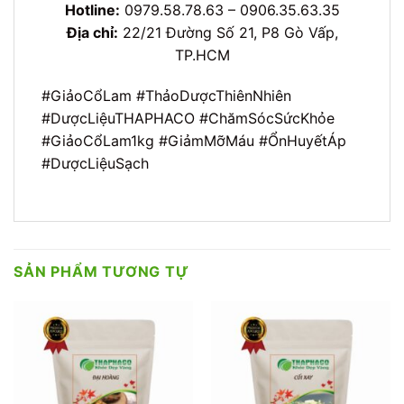
Hotline:
0979.58.78.63 – 0906.35.63.35
Địa chỉ:
22/21 Đường Số 21, P8 Gò Vấp,
TP.HCM
#GiảoCổLam #ThảoDượcThiênNhiên
#DượcLiệuTHAPHACO #ChămSócSứcKhỏe
#GiảoCổLam1kg #GiảmMỡMáu #ỔnHuyếtÁp
#DượcLiệuSạch
SẢN PHẨM TƯƠNG TỰ