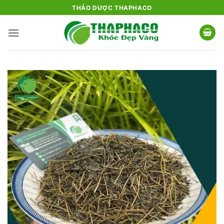
Bỏ
THẢO DƯỢC THAPHACO
qua
nội
dung