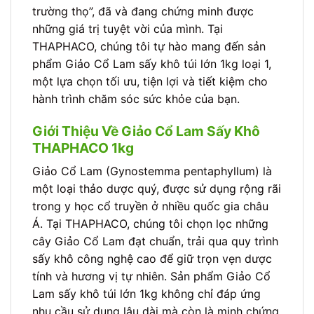
trường thọ”, đã và đang chứng minh được
những giá trị tuyệt vời của mình. Tại
THAPHACO, chúng tôi tự hào mang đến sản
phẩm Giảo Cổ Lam sấy khô túi lớn 1kg loại 1,
một lựa chọn tối ưu, tiện lợi và tiết kiệm cho
hành trình chăm sóc sức khỏe của bạn.
Giới Thiệu Về Giảo Cổ Lam Sấy Khô
THAPHACO 1kg
Giảo Cổ Lam (Gynostemma pentaphyllum) là
một loại thảo dược quý, được sử dụng rộng rãi
trong y học cổ truyền ở nhiều quốc gia châu
Á. Tại THAPHACO, chúng tôi chọn lọc những
cây Giảo Cổ Lam đạt chuẩn, trải qua quy trình
sấy khô công nghệ cao để giữ trọn vẹn dược
tính và hương vị tự nhiên. Sản phẩm Giảo Cổ
Lam sấy khô túi lớn 1kg không chỉ đáp ứng
nhu cầu sử dụng lâu dài mà còn là minh chứng