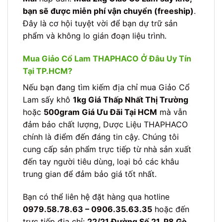
bạn sẽ được miễn phí vận chuyển (freeship)
.
Đây là cơ hội tuyệt vời để bạn dự trữ sản
phẩm và không lo gián đoạn liệu trình.
Mua Giảo Cổ Lam THAPHACO Ở Đâu Uy Tín
Tại TP.HCM?
Nếu bạn đang tìm kiếm địa chỉ mua Giảo Cổ
Lam sấy khô
1kg Giá Thấp Nhất Thị Trường
hoặc
500gram Giá Ưu Đãi Tại HCM
mà vẫn
đảm bảo chất lượng, Dược Liệu THAPHACO
chính là điểm đến đáng tin cậy. Chúng tôi
cung cấp sản phẩm trực tiếp từ nhà sản xuất
đến tay người tiêu dùng, loại bỏ các khâu
trung gian để đảm bảo giá tốt nhất.
Bạn có thể liên hệ đặt hàng qua hotline
0979.58.78.63 – 0906.35.63.35
hoặc đến
trực tiếp địa chỉ:
22/21 Đường Số 21, P8 Gò