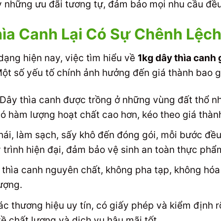
ấy những ưu đãi tương tự, đảm bảo mọi nhu cầu đề
hìa Canh Lại Có Sự Chênh Lệc
dạng hiện nay, việc tìm hiểu về
1kg dây thìa canh 
 Một số yếu tố chính ảnh hưởng đến giá thành bao 
Dây thìa canh được trồng ở những vùng đất thổ nh
có hàm lượng hoạt chất cao hơn, kéo theo giá thàn
hái, làm sạch, sấy khô đến đóng gói, mỗi bước đề
uy trình hiện đại, đảm bảo vệ sinh an toàn thực phẩ
thìa canh nguyên chất, không pha tạp, không hóa
ượng.
c thương hiệu uy tín, có giấy phép và kiểm định r
về chất lượng và dịch vụ hậu mãi tốt.