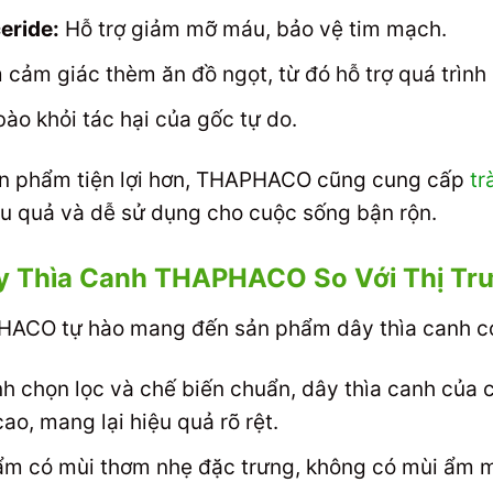
eride:
Hỗ trợ giảm mỡ máu, bảo vệ tim mạch.
cảm giác thèm ăn đồ ngọt, từ đó hỗ trợ quá trình
ào khỏi tác hại của gốc tự do.
n phẩm tiện lợi hơn, THAPHACO cũng cung cấp
tr
iệu quả và dễ sử dụng cho cuộc sống bận rộn.
ây Thìa Canh THAPHACO So Với Thị Tr
HACO tự hào mang đến sản phẩm dây thìa canh có
h chọn lọc và chế biến chuẩn, dây thìa canh của 
o, mang lại hiệu quả rõ rệt.
m có mùi thơm nhẹ đặc trưng, không có mùi ẩm m