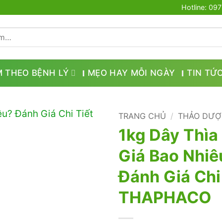
Hotline: 09
M THEO BỆNH LÝ
MẸO HAY MỖI NGÀY
TIN TỨ
TRANG CHỦ
/
THẢO DƯỢ
1kg Dây Thìa
Giá Bao Nhiê
Đánh Giá Chi
THAPHACO