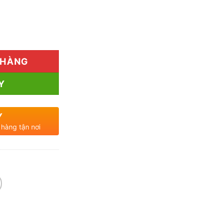
Bao Nhiêu? Đánh Giá Chi Tiết THAPHACO số lượng
 HÀNG
Y
Y
 hàng tận nơi