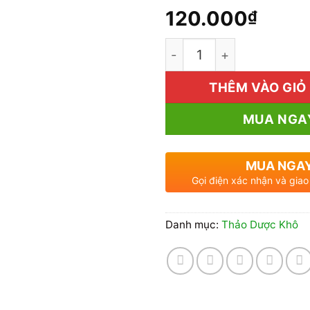
120.000
₫
1kg Dây Thìa Canh Giá 
THÊM VÀO GIỎ
MUA NGA
MUA NGA
Gọi điện xác nhận và giao
Danh mục:
Thảo Dược Khô