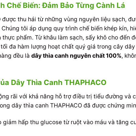
nh Chế Biến: Đảm Bảo Từng Cành Lá
ược thu hái từ những vùng nguyên liệu sạch, đượ
 Chúng tôi áp dụng quy trình chế biến khép kín, hi
àn thực phẩm. Từ khâu làm sạch, sấy khô cho đến 
ại tối đa hàm lượng hoạt chất quý giá trong cây dâ
hàng đều là
dây thìa canh nguyên chất 100%
, khô
Của Dây Thìa Canh THAPHACO
ng rãi với khả năng hỗ trợ điều trị tiểu đường và 
trong dây thìa canh THAPHACO đã được chứng min
 giảm hấp thu glucose từ ruột vào máu và tăng cư