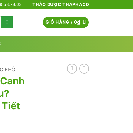
79.58.78.63
THẢO DƯỢC THAPHACO
GIỎ HÀNG /
0
₫
C
C KHÔ
 Canh
u?
 Tiết