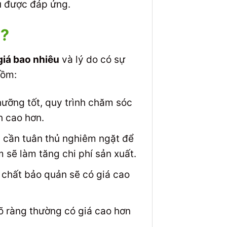
u được đáp ứng.
h?
giá bao nhiêu
và lý do có sự
gồm:
ưỡng tốt, quy trình chăm sóc
h cao hơn.
u cần tuân thủ nghiêm ngặt để
m sẽ làm tăng chi phí sản xuất.
 chất bảo quản sẽ có giá cao
õ ràng thường có giá cao hơn