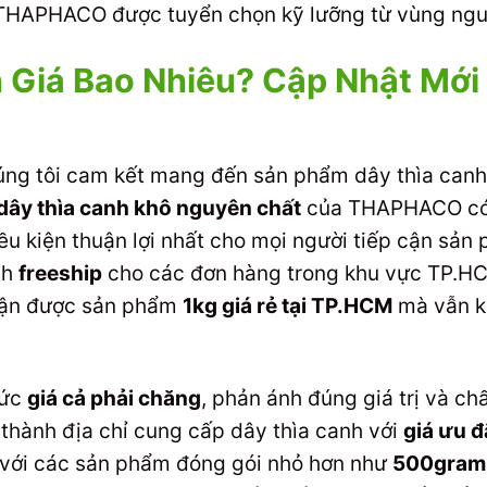
 THAPHACO được tuyển chọn kỹ lưỡng từ vùng nguy
 Giá Bao Nhiêu? Cập Nhật Mới
ng tôi cam kết mang đến sản phẩm dây thìa canh 
dây thìa canh khô nguyên chất
của THAPHACO c
iều kiện thuận lợi nhất cho mọi người tiếp cận sản
nh
freeship
cho các đơn hàng trong khu vực TP.H
hận được sản phẩm
1kg giá rẻ tại TP.HCM
mà vẫn kh
mức
giá cả phải chăng
, phản ánh đúng giá trị và c
thành địa chỉ cung cấp dây thìa canh với
giá ưu đ
 với các sản phẩm đóng gói nhỏ hơn như
500gram d