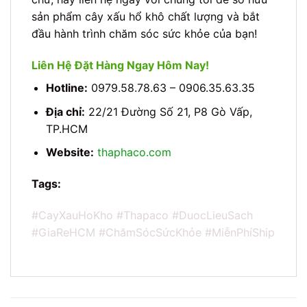
sản phẩm cây xấu hổ khô chất lượng và bắt
đầu hành trình chăm sóc sức khỏe của bạn!
Liên Hệ Đặt Hàng Ngay Hôm Nay!
Hotline:
0979.58.78.63 – 0906.35.63.35
Địa chỉ:
22/21 Đường Số 21, P8 Gò Vấp,
TP.HCM
Website:
thaphaco.com
Tags:
#CayXauHoKho #Thapaco #DuocLieuSach
#GiaReHCM #ChămSócSứcKhỏe #MiễnPhíShip