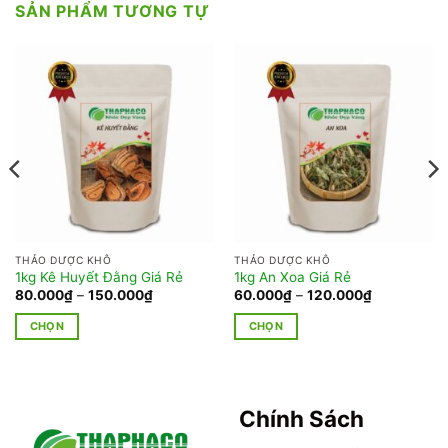
SẢN PHẨM TƯƠNG TỰ
THẢO DƯỢC KHÔ
THẢO DƯỢC KHÔ
1kg Kê Huyết Đằng Giá Rẻ
1kg An Xoa Giá Rẻ
Khoảng
Khoảng
80.000
₫
–
150.000
₫
60.000
₫
–
120.000
₫
giá:
giá:
từ
từ
CHỌN
CHỌN
80.000₫
60.000₫
đến
đến
Sản
Sản
150.000₫
120.000₫
phẩm
phẩm
này
này
có
có
Chính Sách
nhiều
nhiều