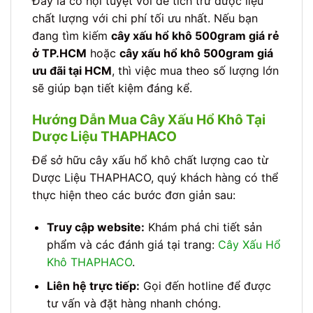
Đây là cơ hội tuyệt vời để tích trữ dược liệu
chất lượng với chi phí tối ưu nhất. Nếu bạn
đang tìm kiếm
cây xấu hổ khô 500gram giá rẻ
ở TP.HCM
hoặc
cây xấu hổ khô 500gram giá
ưu đãi tại HCM
, thì việc mua theo số lượng lớn
sẽ giúp bạn tiết kiệm đáng kể.
Hướng Dẫn Mua Cây Xấu Hổ Khô Tại
Dược Liệu THAPHACO
Để sở hữu cây xấu hổ khô chất lượng cao từ
Dược Liệu THAPHACO, quý khách hàng có thể
thực hiện theo các bước đơn giản sau:
Truy cập website:
Khám phá chi tiết sản
phẩm và các đánh giá tại trang:
Cây Xấu Hổ
Khô THAPHACO
.
Liên hệ trực tiếp:
Gọi đến hotline để được
tư vấn và đặt hàng nhanh chóng.