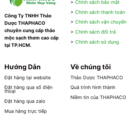
>
Chính sách bảo mật
biến
biến
thể.
thể.
>
Chính sách thanh toán
Các
Các
Công Ty TNHH Thảo
tùy
tùy
>
Chính sách vận chuyển
Dược THAPHACO
chọn
chọn
chuyên cung cấp thảo
>
Chính sách đổi trả
có
có
mộc sạch thơm cao cấp
thể
thể
>
Chính sách sử dụng
tại TP.HCM.
được
được
chọn
chọn
trên
trên
trang
trang
Hướng Dẫn
Về chúng tôi
sản
sản
phẩm
phẩm
Đặt hàng tại website
Thảo Dược THAPHACO
Đặt hàng qua số điện
Quá trình hình thành
thoại
Niềm tin của THAPHACO
Đặt hàng qua zalo
Mua hàng trực tiếp