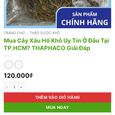
TRANG CHỦ
/
THẢO DƯỢC KHÔ
Mua Cây Xấu Hổ Khô Uy Tín Ở Đâu Tại
TP.HCM? THAPHACO Giải Đáp
120.000
₫
Mua Cây Xấu Hổ Khô Uy Tín Ở Đâu Tại TP.HCM? THAPHACO Giả
THÊM VÀO GIỎ HÀNG
MUA NGAY