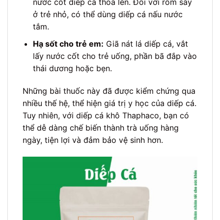
nước cốt diếp cá thoa lên. Đối với rôm sảy
ở trẻ nhỏ, có thể dùng diếp cá nấu nước
tắm.
Hạ sốt cho trẻ em:
Giã nát lá diếp cá, vắt
lấy nước cốt cho trẻ uống, phần bã đắp vào
thái dương hoặc bẹn.
Những bài thuốc này đã được kiểm chứng qua
nhiều thế hệ, thể hiện giá trị y học của diếp cá.
Tuy nhiên, với diếp cá khô Thaphaco, bạn có
thể dễ dàng chế biến thành trà uống hàng
ngày, tiện lợi và đảm bảo vệ sinh hơn.