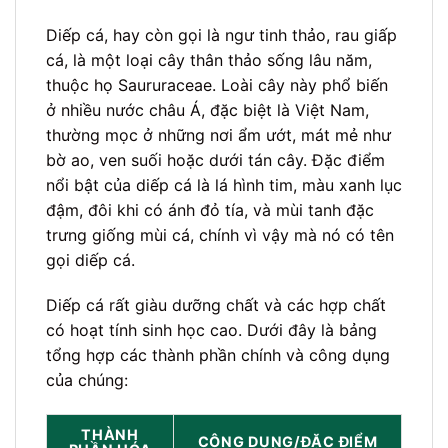
Diếp cá, hay còn gọi là ngư tinh thảo, rau giấp
cá, là một loại cây thân thảo sống lâu năm,
thuộc họ Saururaceae. Loài cây này phổ biến
ở nhiều nước châu Á, đặc biệt là Việt Nam,
thường mọc ở những nơi ẩm ướt, mát mẻ như
bờ ao, ven suối hoặc dưới tán cây. Đặc điểm
nổi bật của diếp cá là lá hình tim, màu xanh lục
đậm, đôi khi có ánh đỏ tía, và mùi tanh đặc
trưng giống mùi cá, chính vì vậy mà nó có tên
gọi diếp cá.
Diếp cá rất giàu dưỡng chất và các hợp chất
có hoạt tính sinh học cao. Dưới đây là bảng
tổng hợp các thành phần chính và công dụng
của chúng:
THÀNH
CÔNG DỤNG/ĐẶC ĐIỂM