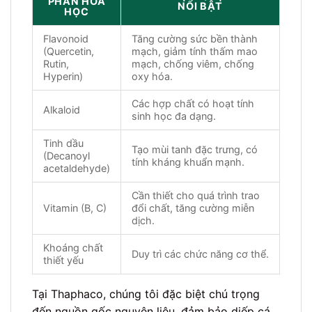
PHẦN HÓA
NỔI BẬT
HỌC
Flavonoid
Tăng cường sức bền thành
(Quercetin,
mạch, giảm tính thấm mao
Rutin,
mạch, chống viêm, chống
Hyperin)
oxy hóa.
Các hợp chất có hoạt tính
Alkaloid
sinh học đa dạng.
Tinh dầu
Tạo mùi tanh đặc trưng, có
(Decanoyl
tính kháng khuẩn mạnh.
acetaldehyde)
Cần thiết cho quá trình trao
Vitamin (B, C)
đổi chất, tăng cường miễn
dịch.
Khoáng chất
Duy trì các chức năng cơ thể.
thiết yếu
Tại Thaphaco, chúng tôi đặc biệt chú trọng
đến nguồn gốc nguyên liệu, đảm bảo diếp cá