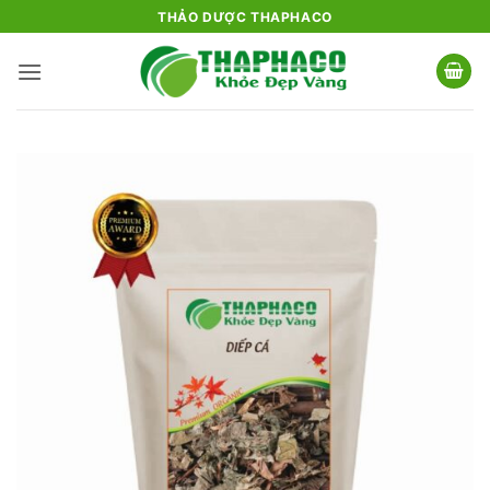
Bỏ
THẢO DƯỢC THAPHACO
qua
nội
dung