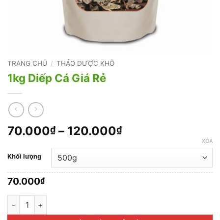
TRANG CHỦ
/
THẢO DƯỢC KHÔ
1kg Diếp Cá Giá Rẻ
Khoảng
70.000
–
120.000
₫
₫
giá:
XÓA
từ
Khối lượng
70.000₫
đến
70.000
₫
120.000₫
1kg Diếp Cá Giá Rẻ số lượng