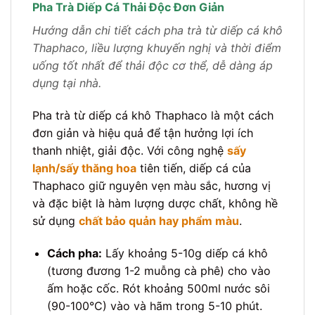
Pha Trà Diếp Cá Thải Độc Đơn Giản
Hướng dẫn chi tiết cách pha trà từ diếp cá khô
Thaphaco, liều lượng khuyến nghị và thời điểm
uống tốt nhất để thải độc cơ thể, dễ dàng áp
dụng tại nhà.
Pha trà từ diếp cá khô Thaphaco là một cách
đơn giản và hiệu quả để tận hưởng lợi ích
thanh nhiệt, giải độc. Với công nghệ
sấy
lạnh/sấy thăng hoa
tiên tiến, diếp cá của
Thaphaco giữ nguyên vẹn màu sắc, hương vị
và đặc biệt là hàm lượng dược chất, không hề
sử dụng
chất bảo quản hay phẩm màu
.
Cách pha:
Lấy khoảng 5-10g diếp cá khô
(tương đương 1-2 muỗng cà phê) cho vào
ấm hoặc cốc. Rót khoảng 500ml nước sôi
(90-100°C) vào và hãm trong 5-10 phút.