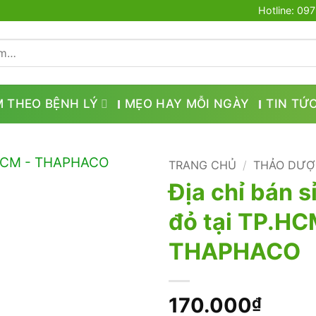
Hotline: 09
M THEO BỆNH LÝ
MẸO HAY MỖI NGÀY
TIN TỨ
TRANG CHỦ
/
THẢO DƯỢ
Địa chỉ bán s
đỏ tại TP.HC
THAPHACO
170.000
₫