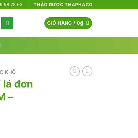
79.58.78.63
THẢO DƯỢC THAPHACO
GIỎ HÀNG /
0
₫
C
C KHÔ
ỉ lá đơn
M –