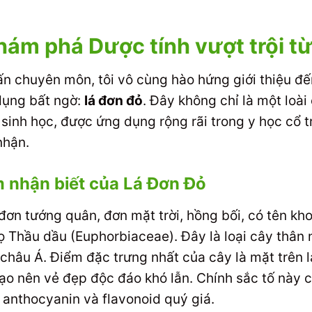
Khám phá Dược tính vượt trội t
 vấn chuyên môn, tôi vô cùng hào hứng giới thiệu 
dụng bất ngờ:
lá đơn đỏ
. Đây không chỉ là một loà
 sinh học, được ứng dụng rộng rãi trong y học cổ
nhận.
 nhận biết của Lá Đơn Đỏ
 đơn tướng quân, đơn mặt trời, hồng bối, có tên kh
 Thầu dầu (Euphorbiaceae). Đây là loại cây thân 
 châu Á. Điểm đặc trưng nhất của cây là mặt trên 
 tạo nên vẻ đẹp độc đáo khó lẫn. Chính sắc tố này 
 anthocyanin và flavonoid quý giá.