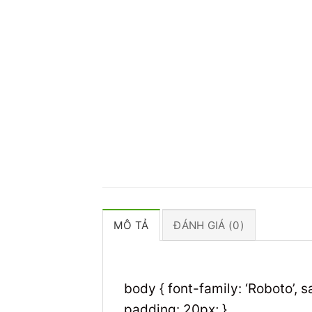
MÔ TẢ
ĐÁNH GIÁ (0)
body { font-family: ‘Roboto’, s
padding: 20px; }