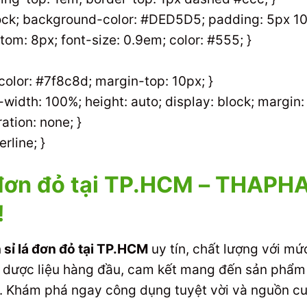
block; background-color: #DED5D5; padding: 5px 10
om: 8px; font-size: 0.9em; color: #555; }
 color: #7f8c8d; margin-top: 10px; }
width: 100%; height: auto; display: block; margin: 
ation: none; }
rline; }
á đơn đỏ tại TP.HCM – THAP
!
n sỉ lá đơn đỏ tại TP.HCM
uy tín, chất lượng với m
ỏ dược liệu hàng đầu, cam kết mang đến sản phẩm t
n. Khám phá ngay công dụng tuyệt vời và nguồn cu