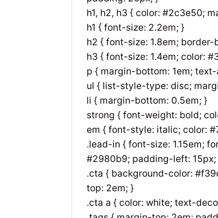
h1, h2, h3 { color: #2c3e50; 
h1 { font-size: 2.2em; }
h2 { font-size: 1.8em; border
h3 { font-size: 1.4em; color: 
p { margin-bottom: 1em; text-al
ul { list-style-type: disc; mar
li { margin-bottom: 0.5em; }
strong { font-weight: bold; co
em { font-style: italic; color: 
.lead-in { font-size: 1.15em; 
#2980b9; padding-left: 15px; 
.cta { background-color: #f39c
top: 2em; }
.cta a { color: white; text-dec
.tags { margin-top: 2em; padd