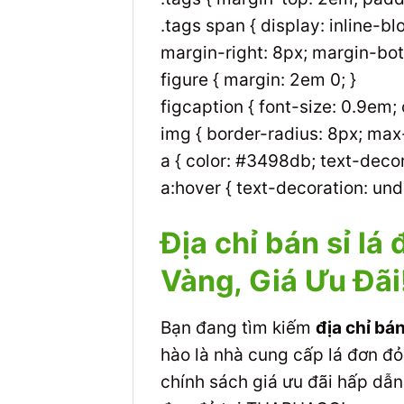
.tags span { display: inline-
margin-right: 8px; margin-bott
figure { margin: 2em 0; }
figcaption { font-size: 0.9em;
img { border-radius: 8px; max-
a { color: #3498db; text-decor
a:hover { text-decoration: unde
Địa chỉ bán sỉ l
Vàng, Giá Ưu Đãi
Bạn đang tìm kiếm
địa chỉ bá
hào là nhà cung cấp lá đơn đ
chính sách giá ưu đãi hấp dẫ