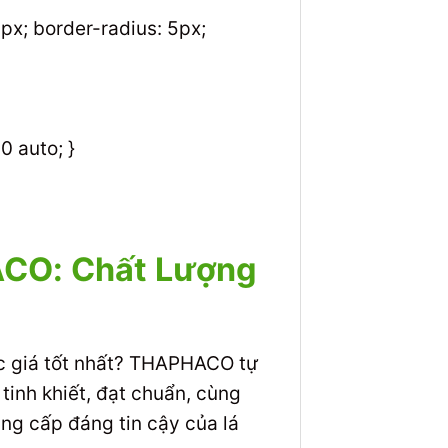
px; border-radius: 5px;
0 auto; }
HACO: Chất Lượng
ức giá tốt nhất? THAPHACO tự
inh khiết, đạt chuẩn, cùng
ng cấp đáng tin cậy của lá