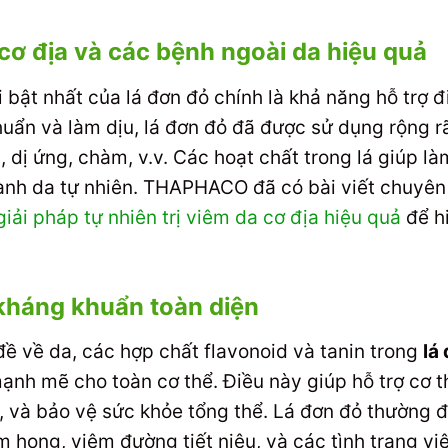
 cơ địa và các bệnh ngoài da hiệu quả
bật nhất của lá đơn đỏ chính là khả năng hỗ trợ đi
uẩn và làm dịu, lá đơn đỏ đã được sử dụng rộng r
 dị ứng, chàm, v.v. Các hoạt chất trong lá giúp là
lành da tự nhiên. THAPHACO đã có bài viết chuyên
giải pháp tự nhiên trị viêm da cơ địa hiệu quả
để hi
kháng khuẩn toàn diện
đề về da, các hợp chất flavonoid và tanin trong
lá
nh mẽ cho toàn cơ thể. Điều này giúp hỗ trợ cơ t
, và bảo vệ sức khỏe tổng thể. Lá đơn đỏ thường 
êm họng, viêm đường tiết niệu, và các tình trạng v