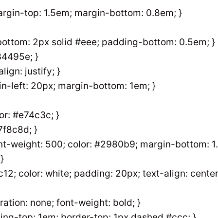
margin-top: 1.5em; margin-bottom: 0.8em; }
-bottom: 2px solid #eee; padding-bottom: 0.5em; }
#34495e; }
ign: justify; }
gin-left: 20px; margin-bottom: 1em; }
lor: #e74c3c; }
#7f8c8d; }
font-weight: 500; color: #2980b9; margin-bottom: 1
}
12; color: white; padding: 20px; text-align: cente
oration: none; font-weight: bold; }
ing-top: 1em; border-top: 1px dashed #ccc; }