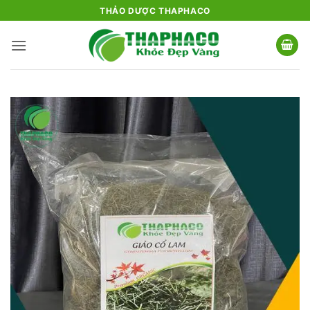
Bỏ
THẢO DƯỢC THAPHACO
qua
nội
dung