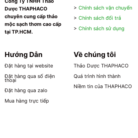
Công Ty TNHH Thảo
tùy
tùy
>
Chính sách vận chuyển
Dược THAPHACO
chọn
chọn
chuyên cung cấp thảo
>
Chính sách đổi trả
có
có
mộc sạch thơm cao cấp
thể
thể
>
Chính sách sử dụng
tại TP.HCM.
được
được
chọn
chọn
trên
trên
trang
trang
Hướng Dẫn
Về chúng tôi
sản
sản
phẩm
phẩm
Đặt hàng tại website
Thảo Dược THAPHACO
Đặt hàng qua số điện
Quá trình hình thành
thoại
Niềm tin của THAPHACO
Đặt hàng qua zalo
Mua hàng trực tiếp