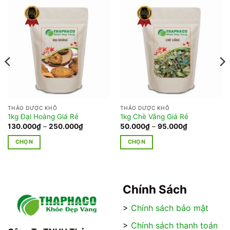
THẢO DƯỢC KHÔ
THẢO DƯỢC KHÔ
1kg Đại Hoàng Giá Rẻ
1kg Chè Vằng Giá Rẻ
Khoảng
Khoảng
130.000
₫
–
250.000
₫
50.000
₫
–
95.000
₫
giá:
giá:
từ
từ
CHỌN
CHỌN
130.000₫
50.000₫
đến
đến
Sản
Sản
₫
250.000₫
95.000₫
phẩm
phẩm
này
này
có
có
Chính Sách
nhiều
nhiều
>
Chính sách bảo mật
biến
biến
thể.
thể.
>
Chính sách thanh toán
Các
Các