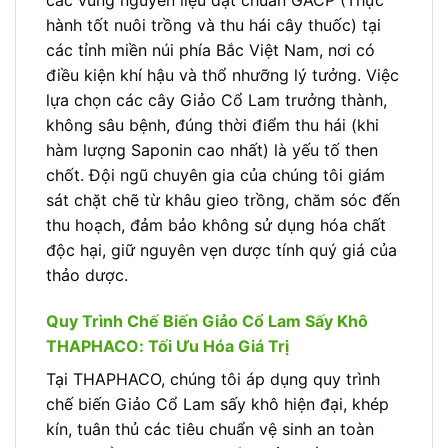
các vùng nguyên liệu đạt chuẩn GACP (Thực
hành tốt nuôi trồng và thu hái cây thuốc) tại
các tỉnh miền núi phía Bắc Việt Nam, nơi có
điều kiện khí hậu và thổ nhưỡng lý tưởng. Việc
lựa chọn các cây Giảo Cổ Lam trưởng thành,
không sâu bệnh, đúng thời điểm thu hái (khi
hàm lượng Saponin cao nhất) là yếu tố then
chốt. Đội ngũ chuyên gia của chúng tôi giám
sát chặt chẽ từ khâu gieo trồng, chăm sóc đến
thu hoạch, đảm bảo không sử dụng hóa chất
độc hại, giữ nguyên vẹn dược tính quý giá của
thảo dược.
Quy Trình Chế Biến Giảo Cổ Lam Sấy Khô
THAPHACO: Tối Ưu Hóa Giá Trị
Tại THAPHACO, chúng tôi áp dụng quy trình
chế biến Giảo Cổ Lam sấy khô hiện đại, khép
kín, tuân thủ các tiêu chuẩn vệ sinh an toàn