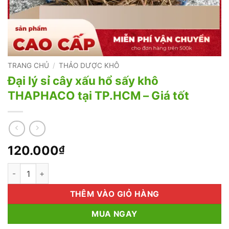
TRANG CHỦ
/
THẢO DƯỢC KHÔ
Đại lý sỉ cây xấu hổ sấy khô
THAPHACO tại TP.HCM – Giá tốt
120.000
₫
Đại lý sỉ cây xấu hổ sấy khô THAPHACO tại TP.HCM - Giá tốt s
THÊM VÀO GIỎ HÀNG
MUA NGAY