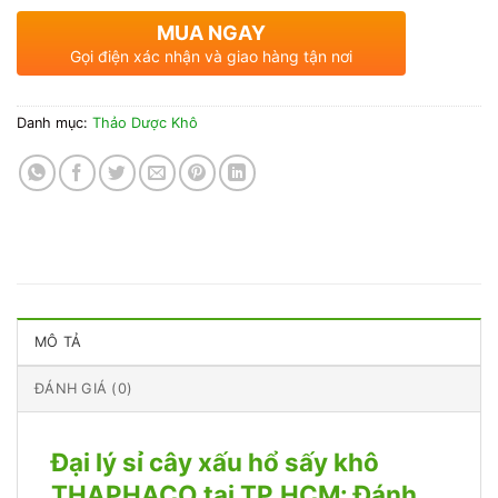
MUA NGAY
Gọi điện xác nhận và giao hàng tận nơi
Danh mục:
Thảo Dược Khô
MÔ TẢ
ĐÁNH GIÁ (0)
Đại lý sỉ cây xấu hổ sấy khô
THAPHACO tại TP.HCM: Đánh