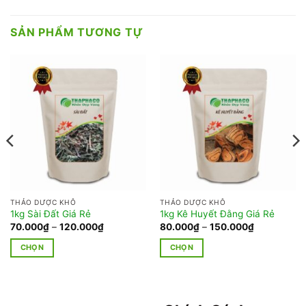
SẢN PHẨM TƯƠNG TỰ
THẢO DƯỢC KHÔ
THẢO DƯỢC KHÔ
1kg Sài Đất Giá Rẻ
1kg Kê Huyết Đằng Giá Rẻ
Khoảng
Khoảng
70.000
₫
–
120.000
₫
80.000
₫
–
150.000
₫
giá:
giá:
từ
từ
CHỌN
CHỌN
70.000₫
80.000₫
đến
đến
Sản
Sản
120.000₫
150.000₫
phẩm
phẩm
này
này