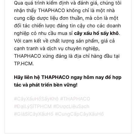
Qua quá trình kiểm định và đánh giá, chúng tôi
nhận thấy THAPHACO không chỉ là một nhà
cung cấp dược liệu đơn thuần, mà còn là một
đối tác chiến lược đáng tin cậy cho các doanh
nghiệp có nhu cầu mua sỉ
cây xấu hổ sấy khô
.
Với cam kết về chất lượng sản phẩm, giá cả
cạnh tranh và dịch vụ chuyên nghiệp,
THAPHACO xứng đáng là địa chỉ hàng đầu tại
TP.HCM.
Hãy liên hệ THAPHACO ngay hôm nay để hợp
tác và phát triển bền vững!
#CâyXấuHổSấyKhô #THAPHACO
#ĐạiLýSỉTPHCM #DượcLiệuSạch
#GiáSỉCâyXấuHổ #CungCấpCâyXấuHổ