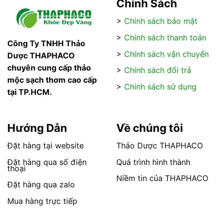
có
có
Chính Sách
nhiều
nhiều
>
Chính sách bảo mật
biến
biến
thể.
thể.
>
Chính sách thanh toán
Các
Các
Công Ty TNHH Thảo
tùy
tùy
>
Chính sách vận chuyển
Dược THAPHACO
chọn
chọn
chuyên cung cấp thảo
>
Chính sách đổi trả
có
có
mộc sạch thơm cao cấp
thể
thể
>
Chính sách sử dụng
tại TP.HCM.
được
được
chọn
chọn
trên
trên
trang
trang
Hướng Dẫn
Về chúng tôi
sản
sản
phẩm
phẩm
Đặt hàng tại website
Thảo Dược THAPHACO
Đặt hàng qua số điện
Quá trình hình thành
thoại
Niềm tin của THAPHACO
Đặt hàng qua zalo
Mua hàng trực tiếp