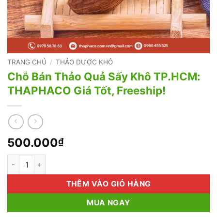
TRANG CHỦ
/
THẢO DƯỢC KHÔ
Chỗ Bán Thảo Quả Sấy Khô TP.HCM:
THAPHACO Giá Tốt, Freeship!
500.000
₫
Chỗ Bán Thảo Quả Sấy Khô TP.HCM: THAPHACO Giá Tốt, Frees
THÊM VÀO GIỎ HÀNG
MUA NGAY