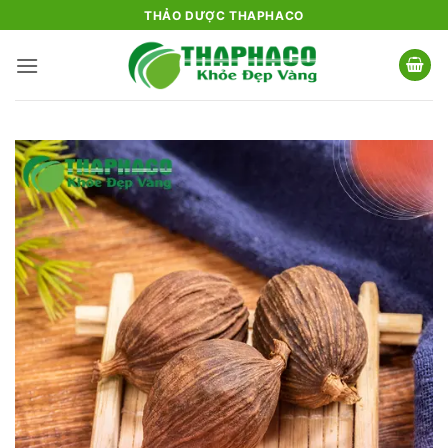
Bỏ
THẢO DƯỢC THAPHACO
qua
nội
dung