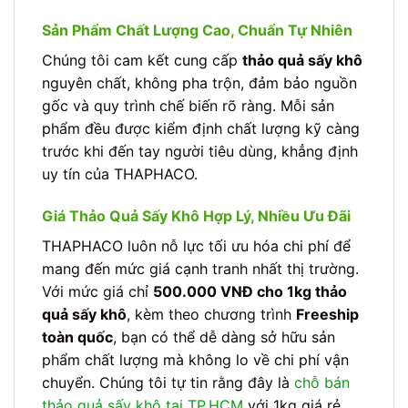
Sản Phẩm Chất Lượng Cao, Chuẩn Tự Nhiên
Chúng tôi cam kết cung cấp
thảo quả sấy khô
nguyên chất, không pha trộn, đảm bảo nguồn
gốc và quy trình chế biến rõ ràng. Mỗi sản
phẩm đều được kiểm định chất lượng kỹ càng
trước khi đến tay người tiêu dùng, khẳng định
uy tín của THAPHACO.
Giá Thảo Quả Sấy Khô Hợp Lý, Nhiều Ưu Đãi
THAPHACO luôn nỗ lực tối ưu hóa chi phí để
mang đến mức giá cạnh tranh nhất thị trường.
Với mức giá chỉ
500.000 VNĐ cho 1kg thảo
quả sấy khô
, kèm theo chương trình
Freeship
toàn quốc
, bạn có thể dễ dàng sở hữu sản
phẩm chất lượng mà không lo về chi phí vận
chuyển. Chúng tôi tự tin rằng đây là
chỗ bán
thảo quả sấy khô tại TP.HCM
với 1kg giá rẻ,