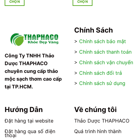
CHỌN
CHỌN
70.000₫
125.000₫
đến
đến
Sản
Sản
120.000₫
250.000₫
phẩm
phẩm
này
này
có
có
Chính Sách
nhiều
nhiều
>
Chính sách bảo mật
biến
biến
thể.
thể.
>
Chính sách thanh toán
Các
Các
Công Ty TNHH Thảo
tùy
tùy
>
Chính sách vận chuyển
Dược THAPHACO
chọn
chọn
chuyên cung cấp thảo
>
Chính sách đổi trả
có
có
mộc sạch thơm cao cấp
thể
thể
>
Chính sách sử dụng
tại TP.HCM.
được
được
chọn
chọn
trên
trên
trang
trang
Hướng Dẫn
Về chúng tôi
sản
sản
phẩm
phẩm
Đặt hàng tại website
Thảo Dược THAPHACO
Đặt hàng qua số điện
Quá trình hình thành
thoại