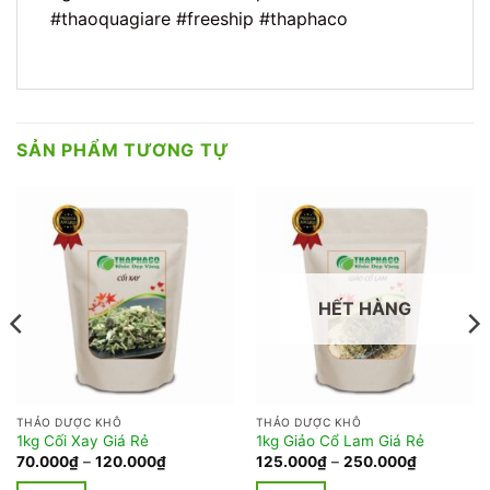
#thaoquagiare #freeship #thaphaco
SẢN PHẨM TƯƠNG TỰ
HẾT HÀNG
THẢO DƯỢC KHÔ
THẢO DƯỢC KHÔ
1kg Cối Xay Giá Rẻ
1kg Giảo Cổ Lam Giá Rẻ
Khoảng
Khoảng
70.000
₫
–
120.000
₫
125.000
₫
–
250.000
₫
giá:
giá:
từ
từ