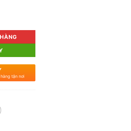
 Tại TP.HCM: THAPHACO Đảm Bảo Chất Lượng số lượ
 HÀNG
Y
Y
 hàng tận nơi