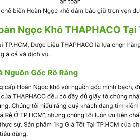
h chế biến Hoàn Ngọc khô đảm bảo giữ trọn vẹn dư
Hoàn Ngọc Khô THAPHACO Tại
tại TP.HCM, Dược Liệu THAPHACO là lựa chọn hàn
giá cả và dịch vụ.
à Nguồn Gốc Rõ Ràng
ung cấp Hoàn Ngọc khô với nguồn gốc minh bạch, 
của THAPHACO đều có đầy đủ giấy tờ chứng nhận
ụng. Chúng tôi hiểu rằng quý khách đang tìm kiếm 
 Rẻ Ở TP.HCM”, nhưng chúng tôi luôn ưu tiên chấ
ị thực sự. Sản phẩm 1kg Giá Tốt Tại TP.HCM của ch
tiêu dùng.