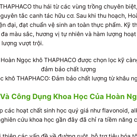
THAPHACO thu hái từ các vùng trồng chuyên biệt
nguyên tắc canh tác hữu cơ. Sau khi thu hoạch, H
iện đại, đạt chuẩn vệ sinh an toàn thực phẩm. Kỹ t
ối đa màu sắc, hương vị tự nhiên và hàm lượng hoạt
lượng vượt trội.
c khô THAPHACO: Đảm bảo chất lượng từ khâu ngu
 Và Công Dụng Khoa Học Của Hoàn N
ác hoạt chất sinh học quý giá như flavonoid, alk
nghiên cứu khoa học gần đây đã chỉ ra tiềm năng 
 thiện các vấn đề về đường ruột, hỗ trợ tiêu hóa tố