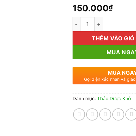
150.000
₫
Chỗ Bán Hoàn Ngọc Khô
THÊM VÀO GIỎ
MUA NGA
MUA NGA
Gọi điện xác nhận và giao
Danh mục:
Thảo Dược Khô