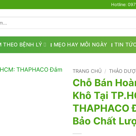
Hotline: 09
M THEO BỆNH LÝ
MẸO HAY MỖI NGÀY
TIN TỨ
TRANG CHỦ
/
THẢO DƯỢ
Chỗ Bán Hoà
Khô Tại TP.
THAPHACO 
Bảo Chất Lư