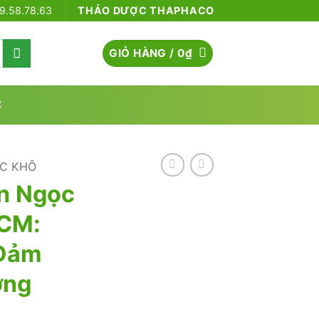
79.58.78.63
THẢO DƯỢC THAPHACO
GIỎ HÀNG /
0
₫
C
C KHÔ
n Ngọc
HCM:
Đảm
ợng