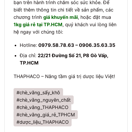
bạn trên hành trình chăm sóc sức khỏe. Để
biết thêm thông tin chi tiết về sản phẩm, các
chương trình
giá khuyến mãi
, hoặc đặt mua
1kg giá rẻ tại TP.HCM
, quý khách vui lòng liên
hệ ngay với chúng tôi:
Hotline:
0979.58.78.63 – 0906.35.63.35
Địa chỉ:
22/21 Đường Số 21, P8 Gò Vấp,
TP.HCM
THAPHACO – Nâng tầm giá trị dược liệu Việt!
#chè_vằng_sấy_khô
#chè_vằng_nguyên_chất
#chè_vằng_THAPHACO
#chè_vằng_giá_rẻ_TPHCM
#dược_liệu_THAPHACO