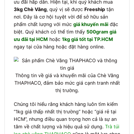
ưu đãi hấp dẫn. Hiện tại, khi quý khách mua
3kg Chè Vằng
, quý vị sẽ được
Freeship
tận
nơi. Đây là cơ hội tuyệt vời để sở hữu sản
phẩm chất lượng với mức
giá khuyến mãi
đặc
biệt. Quý khách có thể tìm thấy
500gram giá
ưu đãi tại HCM
hoặc
1kg giá tốt tại TP.HCM
ngay tại cửa hàng hoặc đặt hàng online.
Thông tin về giá và khuyến mãi của Chè Vằng
THAPHACO, đảm bảo mức giá cạnh tranh nhất
thị trường.
Chúng tôi hiểu rằng khách hàng luôn tìm kiếm
“1kg giá thấp nhất thị trường” hoặc “giá rẻ tại
HCM”, nhưng điều quan trọng hơn cả là sự an
tâm về chất lượng và hiệu quả sử dụng.
Trà túi
lọc chè vằng THAPHACO
cũng là một lựa chọn