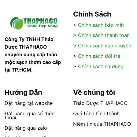
này
này
có
có
Chính Sách
nhiều
nhiều
>
Chính sách bảo mật
biến
biến
thể.
thể.
>
Chính sách thanh toán
Các
Các
Công Ty TNHH Thảo
tùy
tùy
>
Chính sách vận chuyển
Dược THAPHACO
chọn
chọn
chuyên cung cấp thảo
>
Chính sách đổi trả
có
có
mộc sạch thơm cao cấp
thể
thể
>
Chính sách sử dụng
tại TP.HCM.
được
được
chọn
chọn
trên
trên
trang
trang
Hướng Dẫn
Về chúng tôi
sản
sản
phẩm
phẩm
Đặt hàng tại website
Thảo Dược THAPHACO
Đặt hàng qua số điện
Quá trình hình thành
thoại
Niềm tin của THAPHACO
Đặt hàng qua zalo