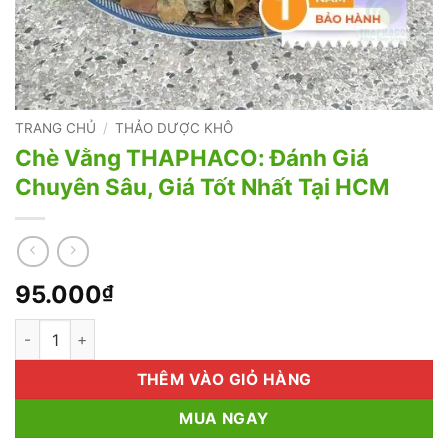
TRANG CHỦ
/
THẢO DƯỢC KHÔ
Chè Vằng THAPHACO: Đánh Giá
Chuyên Sâu, Giá Tốt Nhất Tại HCM
95.000
₫
Chè Vằng THAPHACO: Đánh Giá Chuyên Sâu, Giá Tốt Nhất Tại
THÊM VÀO GIỎ HÀNG
MUA NGAY