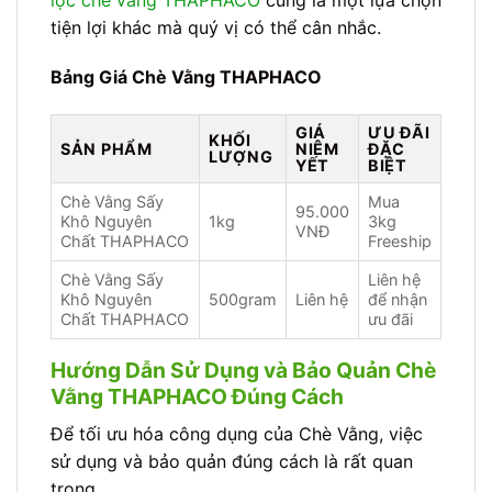
tiện lợi khác mà quý vị có thể cân nhắc.
Bảng Giá Chè Vằng THAPHACO
GIÁ
ƯU ĐÃI
KHỐI
SẢN PHẨM
NIÊM
ĐẶC
LƯỢNG
YẾT
BIỆT
Chè Vằng Sấy
Mua
95.000
Khô Nguyên
1kg
3kg
VNĐ
Chất THAPHACO
Freeship
Chè Vằng Sấy
Liên hệ
Khô Nguyên
500gram
Liên hệ
để nhận
Chất THAPHACO
ưu đãi
Hướng Dẫn Sử Dụng và Bảo Quản Chè
Vằng THAPHACO Đúng Cách
Để tối ưu hóa công dụng của Chè Vằng, việc
sử dụng và bảo quản đúng cách là rất quan
trọng.