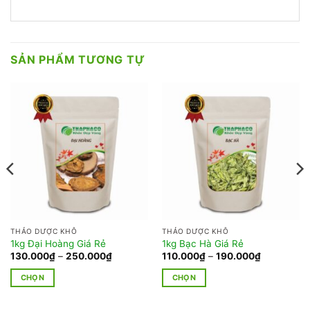
SẢN PHẨM TƯƠNG TỰ
THẢO DƯỢC KHÔ
THẢO DƯỢC KHÔ
1kg Đại Hoàng Giá Rẻ
1kg Bạc Hà Giá Rẻ
Khoảng
Khoảng
130.000
₫
–
250.000
₫
110.000
₫
–
190.000
₫
giá:
giá:
từ
từ
CHỌN
CHỌN
130.000₫
110.000₫
đến
đến
Sản
Sản
250.000₫
190.000₫
phẩm
phẩm