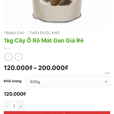
TRANG CHỦ
/
THẢO DƯỢC KHÔ
1kg Cây Ô Rô Mát Gan Giá Rẻ
Khoảng
120.000
–
200.000
₫
₫
giá:
XÓA
từ
Khối lượng
120.000₫
đến
120.000
₫
200.000₫
1kg Cây Ô Rô Mát Gan Giá Rẻ số lượng