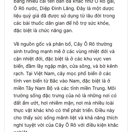
bằng nhiều cái tên dân dã khác như Ô Rô gai,
Ô Rô nước, Diệp Đinh Lăng. Đây là một dược
liệu quý giá đã được sử dụng từ lâu đời trong
các bài thuốc dân gian để hỗ trợ sức khỏe,
đặc biệt là chức năng gan.
Về nguồn gốc và phân bố, Cây Ô Rô thường
sinh trưởng mạnh mẽ ở các vùng nhiệt đới và
cận nhiệt đới, đặc biệt là ở các khu vực ven
biển, đầm lầy ngập mặn, cửa sông, và bờ kênh
rạch. Tại Việt Nam, cây mọc phổ biến ở các
tỉnh ven biển từ Bắc vào Nam, đặc biệt là ở
miền Tây Nam Bộ và các tỉnh miền Trung. Môi
trường sống đặc trưng của nó là những nơi có
đất ẩm ướt, hơi nhiễm mặn, nơi mà nhiều loài
thực vật khác khó có thể phát triển. Điều này
cho thấy sức sống mãnh liệt và khả năng thích
nghi tuyệt vời của Cây Ô Rô với điều kiện khắc