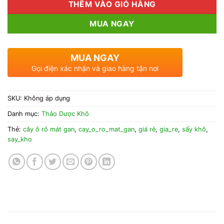
THÊM VÀO GIỎ HÀNG
MUA NGAY
MUA NGAY
Gọi điện xác nhận và giao hàng tận nơi
SKU:
Không áp dụng
Danh mục:
Thảo Dược Khô
Thẻ:
cây ô rô mát gan
,
cay_o_ro_mat_gan
,
giá rẻ
,
gia_re
,
sấy khô
,
say_kho