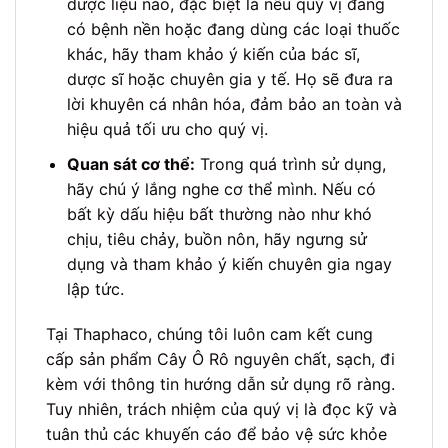
dược liệu nào, đặc biệt là nếu quý vị đang
có bệnh nền hoặc đang dùng các loại thuốc
khác, hãy tham khảo ý kiến của bác sĩ,
dược sĩ hoặc chuyên gia y tế. Họ sẽ đưa ra
lời khuyên cá nhân hóa, đảm bảo an toàn và
hiệu quả tối ưu cho quý vị.
Quan sát cơ thể:
Trong quá trình sử dụng,
hãy chú ý lắng nghe cơ thể mình. Nếu có
bất kỳ dấu hiệu bất thường nào như khó
chịu, tiêu chảy, buồn nôn, hãy ngưng sử
dụng và tham khảo ý kiến chuyên gia ngay
lập tức.
Tại Thaphaco, chúng tôi luôn cam kết cung
cấp sản phẩm Cây Ô Rô nguyên chất, sạch, đi
kèm với thông tin hướng dẫn sử dụng rõ ràng.
Tuy nhiên, trách nhiệm của quý vị là đọc kỹ và
tuân thủ các khuyến cáo để bảo vệ sức khỏe