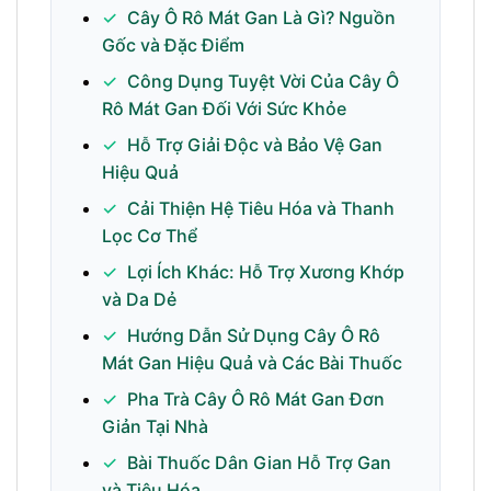
✓
Cây Ô Rô Mát Gan Là Gì? Nguồn
Gốc và Đặc Điểm
✓
Công Dụng Tuyệt Vời Của Cây Ô
Rô Mát Gan Đối Với Sức Khỏe
✓
Hỗ Trợ Giải Độc và Bảo Vệ Gan
Hiệu Quả
✓
Cải Thiện Hệ Tiêu Hóa và Thanh
Lọc Cơ Thể
✓
Lợi Ích Khác: Hỗ Trợ Xương Khớp
và Da Dẻ
✓
Hướng Dẫn Sử Dụng Cây Ô Rô
Mát Gan Hiệu Quả và Các Bài Thuốc
✓
Pha Trà Cây Ô Rô Mát Gan Đơn
Giản Tại Nhà
✓
Bài Thuốc Dân Gian Hỗ Trợ Gan
và Tiêu Hóa