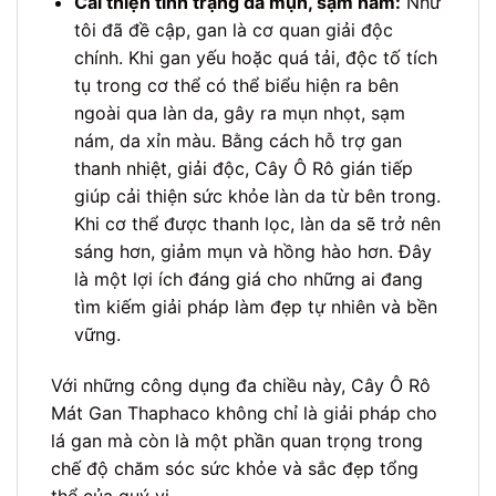
Cải thiện tình trạng da mụn, sạm nám:
Như
tôi đã đề cập, gan là cơ quan giải độc
chính. Khi gan yếu hoặc quá tải, độc tố tích
tụ trong cơ thể có thể biểu hiện ra bên
ngoài qua làn da, gây ra mụn nhọt, sạm
nám, da xỉn màu. Bằng cách hỗ trợ gan
thanh nhiệt, giải độc, Cây Ô Rô gián tiếp
giúp cải thiện sức khỏe làn da từ bên trong.
Khi cơ thể được thanh lọc, làn da sẽ trở nên
sáng hơn, giảm mụn và hồng hào hơn. Đây
là một lợi ích đáng giá cho những ai đang
tìm kiếm giải pháp làm đẹp tự nhiên và bền
vững.
Với những công dụng đa chiều này, Cây Ô Rô
Mát Gan Thaphaco không chỉ là giải pháp cho
lá gan mà còn là một phần quan trọng trong
chế độ chăm sóc sức khỏe và sắc đẹp tổng
thể của quý vị.