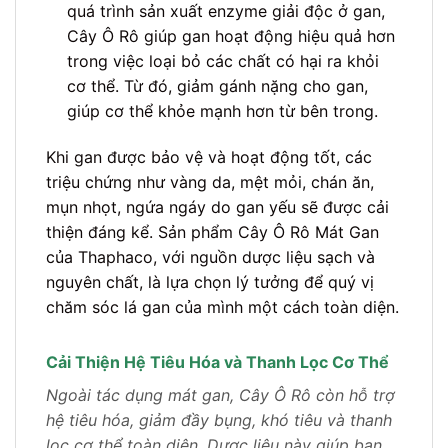
quá trình sản xuất enzyme giải độc ở gan,
Cây Ô Rô giúp gan hoạt động hiệu quả hơn
trong việc loại bỏ các chất có hại ra khỏi
cơ thể. Từ đó, giảm gánh nặng cho gan,
giúp cơ thể khỏe mạnh hơn từ bên trong.
Khi gan được bảo vệ và hoạt động tốt, các
triệu chứng như vàng da, mệt mỏi, chán ăn,
mụn nhọt, ngứa ngáy do gan yếu sẽ được cải
thiện đáng kể. Sản phẩm Cây Ô Rô Mát Gan
của Thaphaco, với nguồn dược liệu sạch và
nguyên chất, là lựa chọn lý tưởng để quý vị
chăm sóc lá gan của mình một cách toàn diện.
Cải Thiện Hệ Tiêu Hóa và Thanh Lọc Cơ Thể
Ngoài tác dụng mát gan, Cây Ô Rô còn hỗ trợ
hệ tiêu hóa, giảm đầy bụng, khó tiêu và thanh
lọc cơ thể toàn diện. Dược liệu này giúp bạn