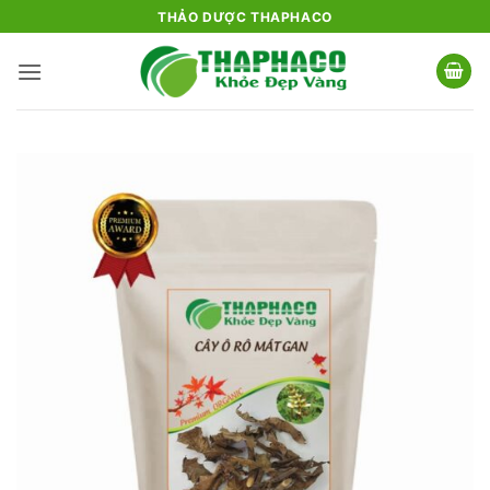
Bỏ
THẢO DƯỢC THAPHACO
qua
nội
dung