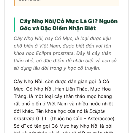
Cây Nhọ Nồi/Cỏ Mực Là Gì? Nguồn
Gốc và Đặc Điểm Nhận Biết
Cây Nhọ Nồi, hay Cỏ Mực, là loại dược liệu
phổ biến ở Việt Nam, được biết đến với tên
khoa học Eclipta prostrata. Đây là cây thân
thảo nhỏ, có đặc điểm dễ nhận biết và lịch sử
sử dụng lâu đời trong y học cổ truyền.
Cây Nhọ Nồi, còn được dân gian gọi là Cỏ
Mực, Cỏ Nhọ Nồi, Hạn Liên Thảo, Mực Hoa
Trắng, là một loại cây thân thảo mọc hoang
rất phổ biến ở Việt Nam và nhiều nước nhiệt
đới khác. Tên khoa học của nó là
Eclipta
prostrata
(L.) L. (thuộc họ Cúc – Asteraceae).
Sở dĩ có tên gọi Cỏ Mực hay Nhọ Nồi là bởi