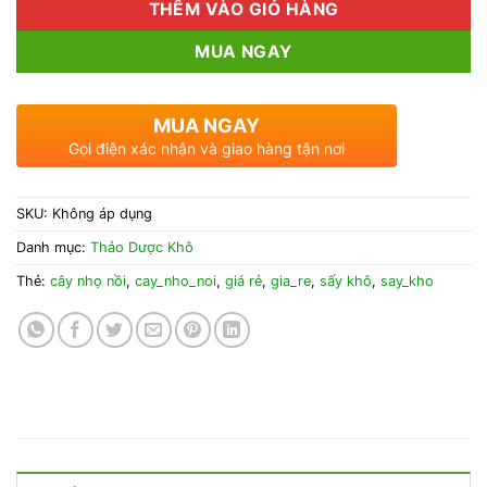
THÊM VÀO GIỎ HÀNG
MUA NGAY
MUA NGAY
Gọi điện xác nhận và giao hàng tận nơi
SKU:
Không áp dụng
Danh mục:
Thảo Dược Khô
Thẻ:
cây nhọ nồi
,
cay_nho_noi
,
giá rẻ
,
gia_re
,
sấy khô
,
say_kho