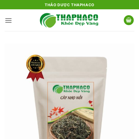
Bỏ
THẢO DƯỢC THAPHACO
qua
nội
dung