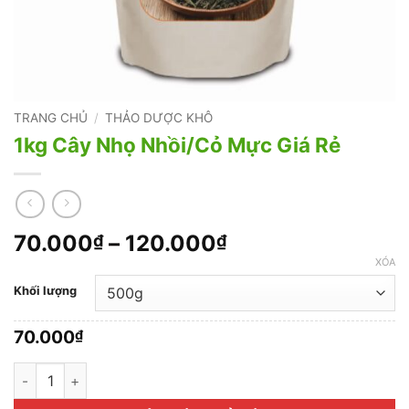
TRANG CHỦ
/
THẢO DƯỢC KHÔ
1kg Cây Nhọ Nhồi/Cỏ Mực Giá Rẻ
Khoảng
70.000
–
120.000
₫
₫
giá:
XÓA
từ
Khối lượng
70.000₫
đến
70.000
₫
120.000₫
1kg Cây Nhọ Nhồi/Cỏ Mực Giá Rẻ số lượng