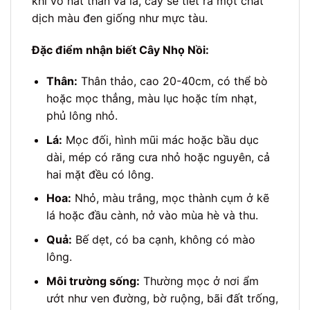
khi vò nát thân và lá, cây sẽ tiết ra một chất
dịch màu đen giống như mực tàu.
Đặc điểm nhận biết Cây Nhọ Nồi:
Thân:
Thân thảo, cao 20-40cm, có thể bò
hoặc mọc thẳng, màu lục hoặc tím nhạt,
phủ lông nhỏ.
Lá:
Mọc đối, hình mũi mác hoặc bầu dục
dài, mép có răng cưa nhỏ hoặc nguyên, cả
hai mặt đều có lông.
Hoa:
Nhỏ, màu trắng, mọc thành cụm ở kẽ
lá hoặc đầu cành, nở vào mùa hè và thu.
Quả:
Bế dẹt, có ba cạnh, không có mào
lông.
Môi trường sống:
Thường mọc ở nơi ẩm
ướt như ven đường, bờ ruộng, bãi đất trống,