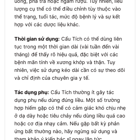
uống, pha trà hoặc ngâm rượu. Tuy nhiên, liều
lượng cụ thể có thể điều chỉnh tùy thuộc vào
thể trạng, tuổi tác, mức độ bệnh lý và sự kết
hợp với các dược liệu khác.
Thời gian sử dụng:
Cẩu Tích có thể dùng liên
tục trong một thời gian dài (vài tuần đến vài
tháng) để thấy rõ hiệu quả, đặc biệt với các
bệnh mãn tính về xương khớp và thận. Tuy
nhiên, việc sử dụng kéo dài cần có sự theo dõi
và chỉ định của chuyên gia y tế.
Tác dụng phụ:
Cẩu Tích thường ít gây tác
dụng phụ nếu dùng đúng liều. Một số trường
hợp hiếm gặp có thể có cảm giác khó chịu nhẹ
ở dạ dày hoặc tiêu chảy nếu dùng liều quá cao
hoặc cơ địa nhạy cảm. Nếu gặp bất kỳ phản
ứng bất thường nào, hãy ngừng sử dụng và
tham khảo ý kiến bác sĩ ngay lập tức.