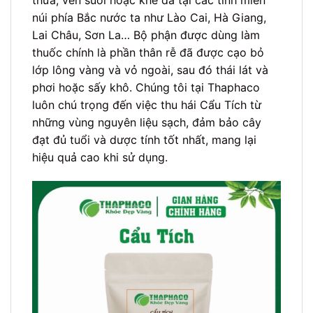
thưa, ven suối hoặc khe đá tại các tỉnh miền
núi phía Bắc nước ta như Lào Cai, Hà Giang,
Lai Châu, Sơn La… Bộ phận được dùng làm
thuốc chính là phần thân rễ đã được cạo bỏ
lớp lông vàng và vỏ ngoài, sau đó thái lát và
phơi hoặc sấy khô. Chúng tôi tại Thaphaco
luôn chú trọng đến việc thu hái Cẩu Tích từ
những vùng nguyên liệu sạch, đảm bảo cây
đạt đủ tuổi và dược tính tốt nhất, mang lại
hiệu quả cao khi sử dụng.