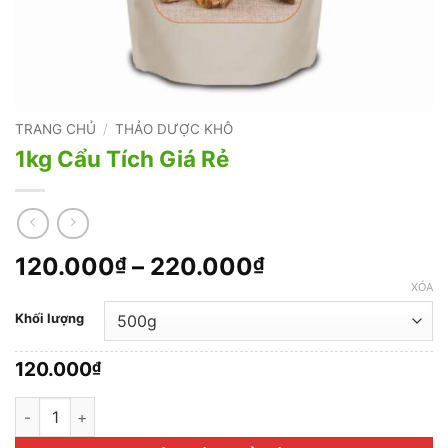
TRANG CHỦ
/
THẢO DƯỢC KHÔ
1kg Cẩu Tích Giá Rẻ
Khoảng
120.000
–
220.000
₫
₫
giá:
XÓA
từ
Khối lượng
120.000₫
đến
120.000
₫
220.000₫
1kg Cẩu Tích Giá Rẻ số lượng