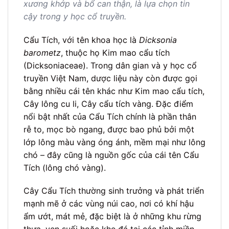
xương khớp và bổ can thận, là lựa chọn tin
cậy trong y học cổ truyền.
Cẩu Tích, với tên khoa học là
Dicksonia
barometz
, thuộc họ Kim mao cẩu tích
(Dicksoniaceae). Trong dân gian và y học cổ
truyền Việt Nam, dược liệu này còn được gọi
bằng nhiều cái tên khác như Kim mao cẩu tích,
Cây lông cu li, Cây cẩu tích vàng. Đặc điểm
nổi bật nhất của Cẩu Tích chính là phần thân
rễ to, mọc bò ngang, được bao phủ bởi một
lớp lông màu vàng óng ánh, mềm mại như lông
chó – đây cũng là nguồn gốc của cái tên Cẩu
Tích (lông chó vàng).
Cây Cẩu Tích thường sinh trưởng và phát triển
mạnh mẽ ở các vùng núi cao, nơi có khí hậu
ẩm ướt, mát mẻ, đặc biệt là ở những khu rừng