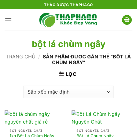
Bỏ
THẢO DƯỢC THAPHACO
qua
nội
dung
bột lá chùm ngây
TRANG CHỦ
/
SẢN PHẨM ĐƯỢC GẮN THẺ “BỘT LÁ
CHÙM NGÂY”
LỌC
BỘT NGUYÊN CHẤT
BỘT NGUYÊN CHẤT
1kg Bột Lá Chùm Ngây
Bột Lá Chùm Ngây