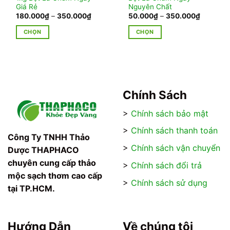
Giá Rẻ
Nguyên Chất
Khoảng
Khoảng
180.000
₫
–
350.000
₫
50.000
₫
–
350.000
₫
giá:
giá:
từ
từ
CHỌN
CHỌN
180.000₫
50.000₫
đến
đến
Sản
Sản
350.000₫
350.000
phẩm
phẩm
này
này
có
có
nhiều
nhiều
Chính Sách
biến
biến
thể.
thể.
>
Chính sách bảo mật
Các
Các
>
Chính sách thanh toán
tùy
tùy
Công Ty TNHH Thảo
chọn
chọn
>
Chính sách vận chuyển
Dược THAPHACO
có
có
chuyên cung cấp thảo
thể
thể
>
Chính sách đổi trả
được
được
mộc sạch thơm cao cấp
>
Chính sách sử dụng
chọn
chọn
tại TP.HCM.
trên
trên
trang
trang
sản
sản
Hướng Dẫn
Về chúng tôi
phẩm
phẩm