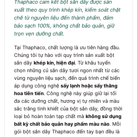
Thaphaco cam kết bột sắn dây được sản
xuất theo quy trình khép kín, kiểm soát chặt
chẽ từ nguyên liệu đến thành phẩm, đảm
bảo sạch 100%, không chất bảo quản, giữ
trọn vẹn dưỡng chất.
Tại Thaphaco, chất lượng là ưu tiên hàng đầu.
Chúng tôi tự hào với quy trình sản xuất bột
sắn dây
khép kín, hiện đại
. Từ khâu tuyển
chọn những củ sắn dây tươi ngon nhất từ các
vùng nguyên liệu sạch, đến quá trình chế biến
áp dụng công nghệ
sấy lạnh hoặc sấy thăng
hoa tiên tiến
. Công nghệ này giúp giữ lại tối
đa các dưỡng chất, hương vị tự nhiên và màu
sắc trắng tinh khiết của bột sắn dây, đồng thời
loại bỏ hoàn toàn tạp chất mà
không sử dụng
bất kỳ chất bảo quản hay phẩm màu nào
. Mỗi
gói bột sắn dây Thaphaco đến tay bạn đều là