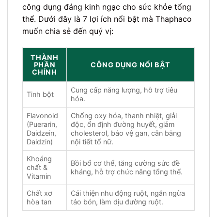
công dụng đáng kinh ngạc cho sức khỏe tổng
thể. Dưới đây là 7 lợi ích nổi bật mà Thaphaco
muốn chia sẻ đến quý vị:
THÀNH
PHẦN
CÔNG DỤNG NỔI BẬT
CHÍNH
Cung cấp năng lượng, hỗ trợ tiêu
Tinh bột
hóa.
Flavonoid
Chống oxy hóa, thanh nhiệt, giải
(Puerarin,
độc, ổn định đường huyết, giảm
Daidzein,
cholesterol, bảo vệ gan, cân bằng
Daidzin)
nội tiết tố nữ.
Khoáng
Bồi bổ cơ thể, tăng cường sức đề
chất &
kháng, hỗ trợ chức năng tổng thể.
Vitamin
Chất xơ
Cải thiện nhu động ruột, ngăn ngừa
hòa tan
táo bón, làm dịu đường ruột.