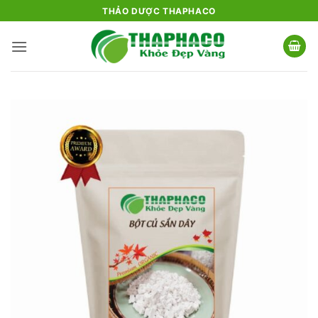
Bỏ
THẢO DƯỢC THAPHACO
qua
nội
dung