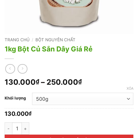
TRANG CHỦ
/
BỘT NGUYÊN CHẤT
1kg Bột Củ Sắn Dây Giá Rẻ
Khoảng
130.000
–
250.000
₫
₫
giá:
XÓA
từ
Khối lượng
130.000₫
đến
130.000
₫
250.000₫
1kg Bột Củ Sắn Dây Giá Rẻ số lượng