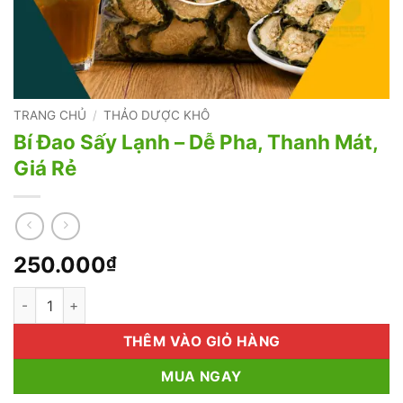
TRANG CHỦ
/
THẢO DƯỢC KHÔ
Bí Đao Sấy Lạnh – Dễ Pha, Thanh Mát,
Giá Rẻ
250.000
₫
Bí Đao Sấy Lạnh – Dễ Pha, Thanh Mát, Giá Rẻ số lượng
THÊM VÀO GIỎ HÀNG
MUA NGAY