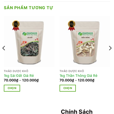
SẢN PHẨM TƯƠNG TỰ
THẢO DƯỢC KHÔ
THẢO DƯỢC KHÔ
1kg Sài Đất Giá Rẻ
1kg Thần Thông Giá Rẻ
Khoảng
Khoảng
70.000
₫
–
120.000
₫
70.000
₫
–
120.000
₫
giá:
giá:
từ
từ
CHỌN
CHỌN
70.000₫
70.000₫
đến
đến
Sản
Sản
120.000₫
120.000₫
phẩm
phẩm
này
này
có
có
Chính Sách