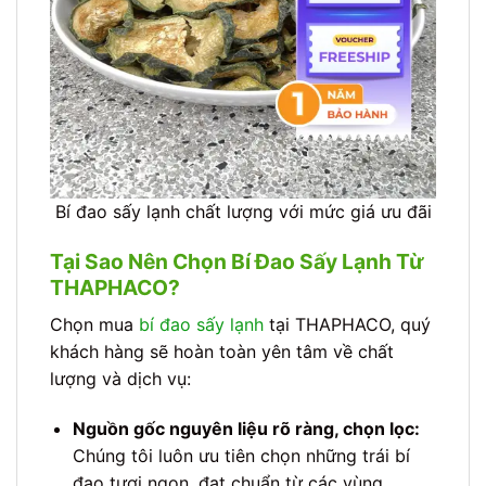
Bí đao sấy lạnh chất lượng với mức giá ưu đãi
Tại Sao Nên Chọn Bí Đao Sấy Lạnh Từ
THAPHACO?
Chọn mua
bí đao sấy lạnh
tại THAPHACO, quý
khách hàng sẽ hoàn toàn yên tâm về chất
lượng và dịch vụ:
Nguồn gốc nguyên liệu rõ ràng, chọn lọc:
Chúng tôi luôn ưu tiên chọn những trái bí
đao tươi ngon, đạt chuẩn từ các vùng