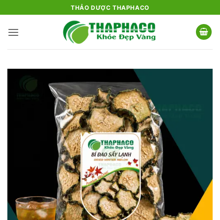
Bỏ
THẢO DƯỢC THAPHACO
qua
nội
dung