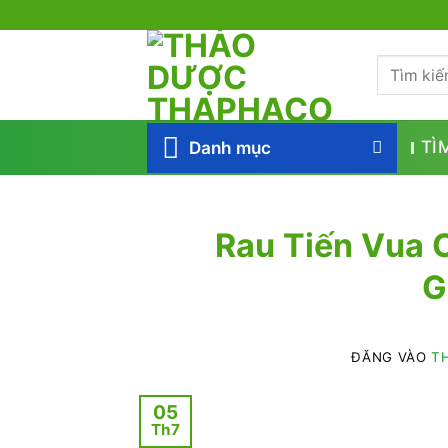
Bỏ
qua
Tìm
nội
kiếm:
dung
Danh mục
TÌ
Rau Tiến Vua C
G
ĐĂNG VÀO
TH
05
Th7