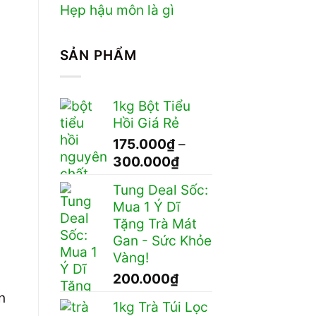
Hẹp hậu môn là gì
SẢN PHẨM
1kg Bột Tiểu
Hồi Giá Rẻ
175.000
₫
–
Khoảng
300.000
₫
giá:
Tung Deal Sốc:
từ
Mua 1 Ý Dĩ
175.000₫
Tặng Trà Mát
đến
Gan - Sức Khỏe
300.000₫
Vàng!
200.000
₫
n
1kg Trà Túi Lọc