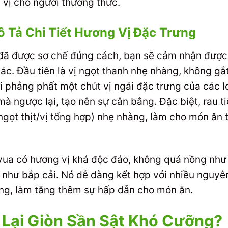
 vị cho người thưởng thức.
ô Tả Chi Tiết Hương Vị Đặc Trưng
ô đã được sơ chế đúng cách, bạn sẽ cảm nhận được
ác. Đầu tiên là vị ngọt thanh nhẹ nhàng, không gắ
ơi phảng phất một chút vị ngái đặc trưng của các l
à ngược lại, tạo nên sự cân bằng. Đặc biệt, rau t
ngọt thịt/vị tổng hợp) nhẹ nhàng, làm cho món ăn 
n vua có hương vị khá độc đáo, không quá nồng như
 như bắp cải. Nó dễ dàng kết hợp với nhiều nguyê
êng, làm tăng thêm sự hấp dẫn cho món ăn.
 Lại Giòn Sần Sật Khó Cưỡng?