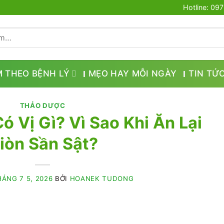
Hotline: 09
M THEO BỆNH LÝ
MẸO HAY MỖI NGÀY
TIN TỨ
THẢO DƯỢC
ó Vị Gì? Vì Sao Khi Ăn Lại
iòn Sần Sật?
ÁNG 7 5, 2026
BỞI
HOANEK TUDONG