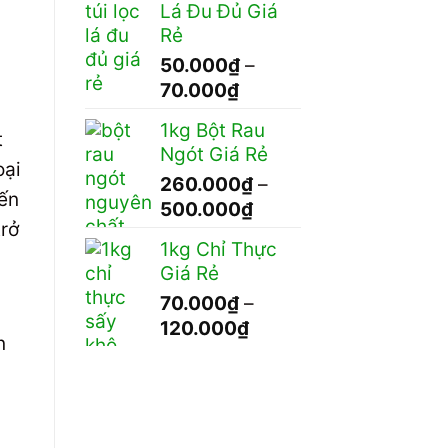
Lá Đu Đủ Giá
Rẻ
50.000
₫
–
Khoảng
70.000
₫
giá:
1kg Bột Rau
t
từ
Ngót Giá Rẻ
50.000₫
oại
260.000
₫
–
đến
iến
Khoảng
500.000
₫
70.000₫
trở
giá:
1kg Chỉ Thực
từ
Giá Rẻ
260.000₫
70.000
₫
–
đến
Khoảng
120.000
₫
500.000₫
n
giá:
từ
70.000₫
đến