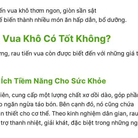
hế biến thành nhiều món ăn hấp dẫn, bổ dưỡng.
 Vua Khô Có Tốt Không?
ng, rau tiến vua còn được biết đến với những giá t
i Ích Tiềm Năng Cho Sức Khỏe
nhiên, cung cấp một lượng chất xơ dồi dào, góp phầ
úp ngăn ngừa táo bón. Bên cạnh đó, nó cũng chứa
n thiết cho cơ thể. Theo kinh nghiệm dân gian, ra
rợ thanh nhiệt, giải khát, đặc biệt trong những n