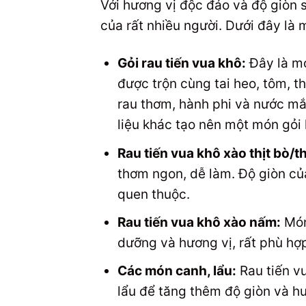
Với hương vị độc đáo và độ giòn s
của rất nhiều người. Dưới đây là 
Gỏi rau tiến vua khô:
Đây là mó
được trộn cùng tai heo, tôm, th
rau thơm, hành phi và nước mắ
liệu khác tạo nên một món gỏi
Rau tiến vua khô xào thịt bò/th
thơm ngon, dễ làm. Độ giòn củ
quen thuộc.
Rau tiến vua khô xào nấm:
Món
dưỡng và hương vị, rất phù hợ
Các món canh, lẩu:
Rau tiến v
lẩu để tăng thêm độ giòn và h