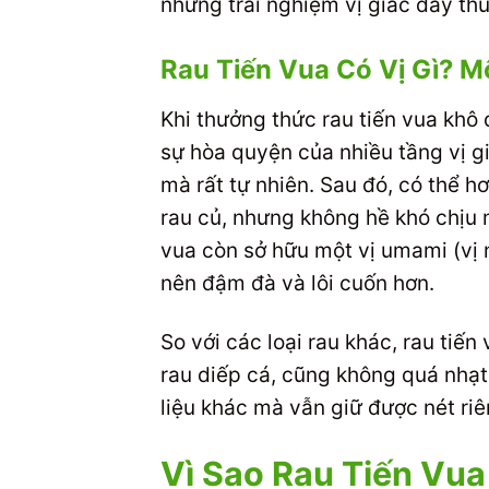
những trải nghiệm vị giác đầy thú
Rau Tiến Vua Có Vị Gì? M
Khi thưởng thức rau tiến vua kh
sự hòa quyện của nhiều tầng vị gi
mà rất tự nhiên. Sau đó, có thể h
rau củ, nhưng không hề khó chịu m
vua còn sở hữu một vị umami (vị 
nên đậm đà và lôi cuốn hơn.
So với các loại rau khác, rau tiế
rau diếp cá, cũng không quá nhạt
liệu khác mà vẫn giữ được nét ri
Vì Sao Rau Tiến Vua