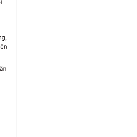
i
ng,
yên
 ăn