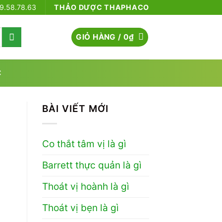
79.58.78.63
THẢO DƯỢC THAPHACO
GIỎ HÀNG /
0
₫
C
BÀI VIẾT MỚI
Co thắt tâm vị là gì
Barrett thực quản là gì
Thoát vị hoành là gì
Thoát vị bẹn là gì