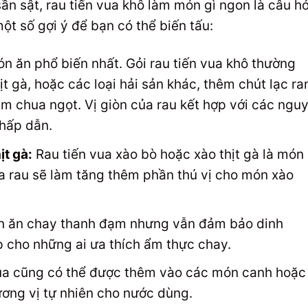
ần sật, rau tiến vua khô làm món gì ngon là câu hỏ
một số gợi ý để bạn có thể biến tấu:
n ăn phổ biến nhất. Gỏi rau tiến vua khô thường
ịt gà, hoặc các loại hải sản khác, thêm chút lạc ra
m chua ngọt. Vị giòn của rau kết hợp với các ngu
 hấp dẫn.
ịt gà:
Rau tiến vua xào bò hoặc xào thịt gà là món
a rau sẽ làm tăng thêm phần thú vị cho món xào
 ăn chay thanh đạm nhưng vẫn đảm bảo dinh
p cho những ai ưa thích ẩm thực chay.
ua cũng có thể được thêm vào các món canh hoặc
ương vị tự nhiên cho nước dùng.