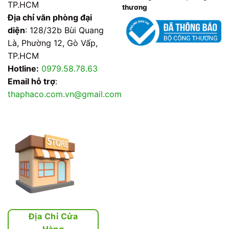
TP.HCM
thương
Địa chỉ văn phòng đại
diện
: 128/32b Bùi Quang
Là, Phường 12, Gò Vấp,
TP.HCM
Hotline:
0979.58.78.63
Email hỗ trợ
:
thaphaco.com.vn@gmail.com
Địa Chỉ Cửa