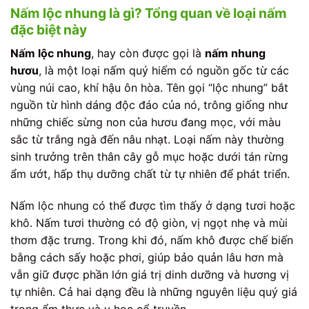
Nấm lộc nhung là gì? Tổng quan về loại nấm
đặc biệt này
Nấm lộc nhung
, hay còn được gọi là
nấm nhung
hươu
, là một loại nấm quý hiếm có nguồn gốc từ các
vùng núi cao, khí hậu ôn hòa. Tên gọi “lộc nhung” bắt
nguồn từ hình dáng độc đáo của nó, trông giống như
những chiếc sừng non của hươu đang mọc, với màu
sắc từ trắng ngà đến nâu nhạt. Loại nấm này thường
sinh trưởng trên thân cây gỗ mục hoặc dưới tán rừng
ẩm ướt, hấp thụ dưỡng chất từ tự nhiên để phát triển.
Nấm lộc nhung có thể được tìm thấy ở dạng tươi hoặc
khô. Nấm tươi thường có độ giòn, vị ngọt nhẹ và mùi
thơm đặc trưng. Trong khi đó, nấm khô được chế biến
bằng cách sấy hoặc phơi, giúp bảo quản lâu hơn mà
vẫn giữ được phần lớn giá trị dinh dưỡng và hương vị
tự nhiên. Cả hai dạng đều là những nguyên liệu quý giá
trong ẩm thực và y học cổ truyền.