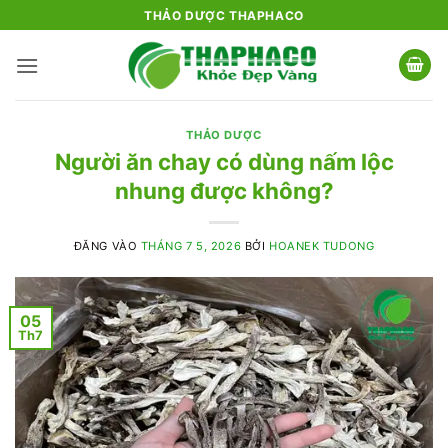
Bỏ
THẢO DƯỢC THAPHACO
qua
nội
dung
THẢO DƯỢC
Người ăn chay có dùng nấm lộc
nhung được không?
ĐĂNG VÀO
THÁNG 7 5, 2026
BỞI
HOANEK TUDONG
05
Th7