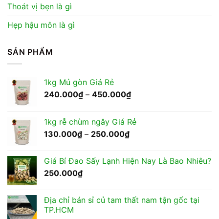
Thoát vị bẹn là gì
Hẹp hậu môn là gì
SẢN PHẨM
1kg Mủ gòn Giá Rẻ
Khoảng
240.000
₫
–
450.000
₫
giá:
từ
1kg rễ chùm ngây Giá Rẻ
240.000₫
Khoảng
130.000
₫
–
250.000
₫
đến
giá:
450.000₫
từ
Giá Bí Đao Sấy Lạnh Hiện Nay Là Bao Nhiêu?
130.000₫
250.000
₫
đến
250.000₫
Địa chỉ bán sỉ củ tam thất nam tận gốc tại
TP.HCM