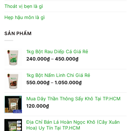
Thoát vị bẹn là gì
Hẹp hậu môn là gì
SẢN PHẨM
1kg Bột Rau Diếp Cá Giá Rẻ
Khoảng
240.000
₫
–
450.000
₫
giá:
từ
1kg Bột Nấm Linh Chi Giá Rẻ
240.000₫
Khoảng
550.000
₫
–
1.050.000
₫
đến
giá:
450.000₫
từ
Mua Dây Thần Thông Sấy Khô Tại TP.HCM
550.000₫
120.000
₫
đến
1.050.000₫
Địa Chỉ Bán Lá Hoàn Ngọc Khô (Cây Xuân
Hoa) Uy Tín Tại TP.HCM