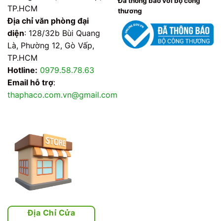
Đã thông báo với bộ công
TP.HCM
thương
Địa chỉ văn phòng đại
diện
: 128/32b Bùi Quang
Là, Phường 12, Gò Vấp,
TP.HCM
Hotline:
0979.58.78.63
Email hỗ trợ
:
thaphaco.com.vn@gmail.com
Địa Chỉ Cửa