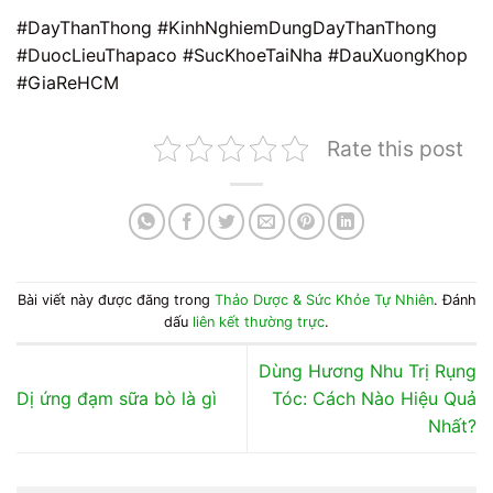
#DayThanThong #KinhNghiemDungDayThanThong
#DuocLieuThapaco #SucKhoeTaiNha #DauXuongKhop
#GiaReHCM
Rate this post
Bài viết này được đăng trong
Thảo Dược & Sức Khỏe Tự Nhiên
. Đánh
dấu
liên kết thường trực
.
Dùng Hương Nhu Trị Rụng
Dị ứng đạm sữa bò là gì
Tóc: Cách Nào Hiệu Quả
Nhất?