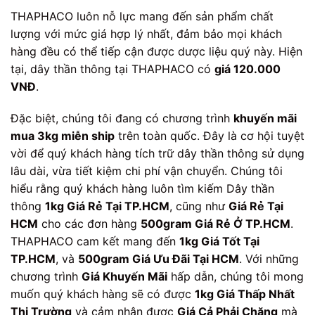
THAPHACO luôn nỗ lực mang đến sản phẩm chất
lượng với mức giá hợp lý nhất, đảm bảo mọi khách
hàng đều có thể tiếp cận được dược liệu quý này. Hiện
tại, dây thần thông tại THAPHACO có
giá 120.000
VNĐ
.
Đặc biệt, chúng tôi đang có chương trình
khuyến mãi
mua 3kg miễn ship
trên toàn quốc. Đây là cơ hội tuyệt
vời để quý khách hàng tích trữ dây thần thông sử dụng
lâu dài, vừa tiết kiệm chi phí vận chuyển. Chúng tôi
hiểu rằng quý khách hàng luôn tìm kiếm Dây thần
thông
1kg Giá Rẻ Tại TP.HCM
, cũng như
Giá Rẻ Tại
HCM
cho các đơn hàng
500gram Giá Rẻ Ở TP.HCM
.
THAPHACO cam kết mang đến
1kg Giá Tốt Tại
TP.HCM
, và
500gram Giá Ưu Đãi Tại HCM
. Với những
chương trình
Giá Khuyến Mãi
hấp dẫn, chúng tôi mong
muốn quý khách hàng sẽ có được
1kg Giá Thấp Nhất
Thị Trường
và cảm nhận được
Giá Cả Phải Chăng
mà