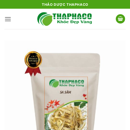
Bỏ
THẢO DƯỢC THAPHACO
qua
nội
dung