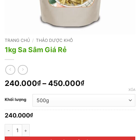
TRANG CHỦ
/
THẢO DƯỢC KHÔ
1kg Sa Sâm Giá Rẻ
Khoảng
240.000
–
450.000
₫
₫
giá:
XÓA
từ
Khối lượng
240.000₫
đến
240.000
₫
450.000₫
1kg Sa Sâm Giá Rẻ số lượng