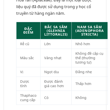
liệu quý đã được sử dụng trong y học cổ
truyền từ hàng ngàn năm.
BẮC SA SÂM
NAM SA SÂM
ĐẶC
(GLEHNIA
(ADENOPHORA
ĐIỂM
LITTORALIS)
STRICTA)
Rễ củ
Lớn
Nhỏ hơn
Không đề cập cụ
Màu sắc
Vàng nhạt
thể (thường
tương tự)
Vị
Ngọt dịu
Đắng nhẹ
Dược
Được đánh
Thấp hơn
tính
giá cao hơn
Thaphaco
Có
Không
cung cấp