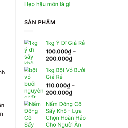
Hẹp hậu môn là gì
SẢN PHẨM
1kg Ý Dĩ Giá Rẻ
100.000
₫
–
Khoảng
200.000
₫
giá:
1kg Bột Vỏ Bưởi
nh
từ
Giá Rẻ
100.000₫
110.000
₫
–
đến
Khoảng
200.000
₫
200.000₫
giá:
Nấm Đông Cô
ăn
từ
Sấy Khô - Lựa
110.000₫
ạn
Chọn Hoàn Hảo
đến
Cho Người Ăn