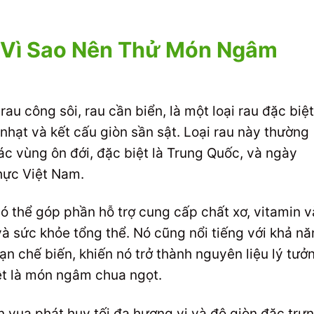
? Vì Sao Nên Thử Món Ngâm
rau công sôi, rau cần biển, là một loại rau đặc biệt
nhạt và kết cấu giòn sần sật. Loại rau này thường
ác vùng ôn đới, đặc biệt là Trung Quốc, và ngày
hực Việt Nam.
ó thể góp phần hỗ trợ cung cấp chất xơ, vitamin v
và sức khỏe tổng thể. Nó cũng nổi tiếng với khả n
n chế biến, khiến nó trở thành nguyên liệu lý tưở
ệt là món ngâm chua ngọt.
 vua phát huy tối đa hương vị và độ giòn đặc trưn