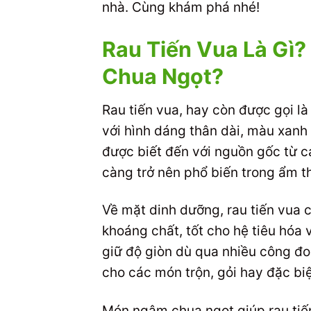
nhà. Cùng khám phá nhé!
Rau Tiến Vua Là Gì
Chua Ngọt?
Rau tiến vua, hay còn được gọi là 
với hình dáng thân dài, màu xanh 
được biết đến với nguồn gốc từ c
càng trở nên phổ biến trong ẩm t
Về mặt dinh dưỡng, rau tiến vua c
khoáng chất, tốt cho hệ tiêu hóa 
giữ độ giòn dù qua nhiều công đoạ
cho các món trộn, gỏi hay đặc bi
Món ngâm chua ngọt giúp rau tiến