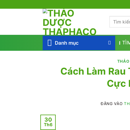
Bỏ
qua
Tìm
nội
kiếm:
dung
Danh mục
TÌ
THẢO
Cách Làm Rau 
Cực 
ĐĂNG VÀO
TH
30
Th6