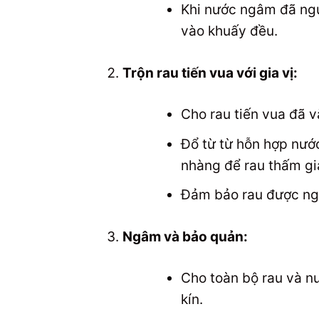
Khi nước ngâm đã nguội
vào khuấy đều.
Trộn rau tiến vua với gia vị:
Cho rau tiến vua đã v
Đổ từ từ hỗn hợp nướ
nhàng để rau thấm gia
Đảm bảo rau được ng
Ngâm và bảo quản:
Cho toàn bộ rau và nư
kín.