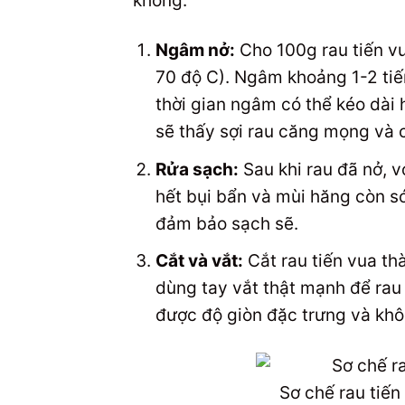
không.
Ngâm nở:
Cho 100g rau tiến v
70 độ C). Ngâm khoảng 1-2 ti
thời gian ngâm có thể kéo dài 
sẽ thấy sợi rau căng mọng và c
Rửa sạch:
Sau khi rau đã nở, vớ
hết bụi bẩn và mùi hăng còn só
đảm bảo sạch sẽ.
Cắt và vắt:
Cắt rau tiến vua t
dùng tay vắt thật mạnh để rau 
được độ giòn đặc trưng và khô
Sơ chế rau tiế