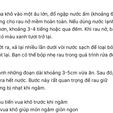
ua khô vào một âu lớn, đổ ngập nước ấm (khoảng 
ếng cho rau nở mềm hoàn toàn. Nếu dùng nước lạn
hơn, khoảng 3-4 tiếng hoặc qua đêm. Khi rau nở, 
ó màu xanh tươi trở lại.
t ra, xả lại nhiều lần dưới vòi nước sạch để loại bỏ
t lại. Bạn có thể bóp nhẹ rau trong quá trình rửa đ
hành những đoạn dài khoảng 3-5cm vừa ăn. Sau đó
ra hết nước. Bước này rất quan trọng để rau giữ
ng bị nhạt khi ngâm.
n vua khô giúp món ngâm giòn ngon