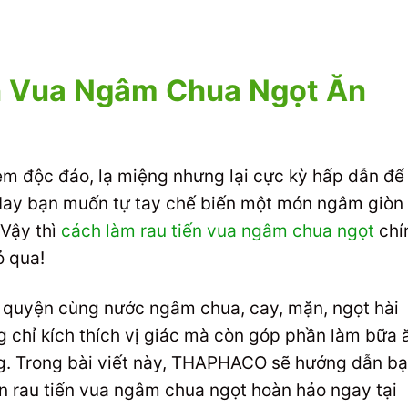
n Vua Ngâm Chua Ngọt Ăn
m độc đáo, lạ miệng nhưng lại cực kỳ hấp dẫn để
 Hay bạn muốn tự tay chế biến một món ngâm giòn
 Vậy thì
cách làm rau tiến vua ngâm chua ngọt
chí
ỏ qua!
òa quyện cùng nước ngâm chua, cay, mặn, ngọt hài
 chỉ kích thích vị giác mà còn góp phần làm bữa 
g. Trong bài viết này, THAPHACO sẽ hướng dẫn b
n rau tiến vua ngâm chua ngọt hoàn hảo ngay tại