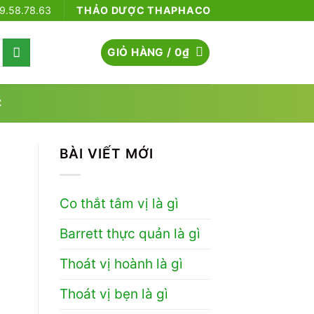
79.58.78.63
THẢO DƯỢC THAPHACO
GIỎ HÀNG /
0
₫
C
BÀI VIẾT MỚI
Co thắt tâm vị là gì
Barrett thực quản là gì
Thoát vị hoành là gì
Thoát vị bẹn là gì