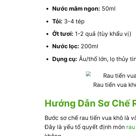
Nước mắm ngon:
50ml
Tỏi:
3-4 tép
Ớt tươi:
1-2 quả (tùy khẩu vị)
Nước lọc:
200ml
Dụng cụ:
Âu/thố lớn, lọ thủy t
Rau tiến vua k
Hướng Dẫn Sơ Chế 
Bước sơ chế rau tiến vua khô là 
Đây là yếu tố quyết định món
rau