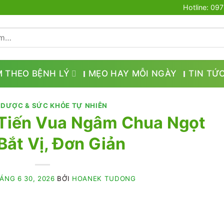
Hotline: 09
M THEO BỆNH LÝ
MẸO HAY MỖI NGÀY
TIN TỨ
 DƯỢC & SỨC KHỎE TỰ NHIÊN
Tiến Vua Ngâm Chua Ngọt
Bắt Vị, Đơn Giản
ÁNG 6 30, 2026
BỞI
HOANEK TUDONG