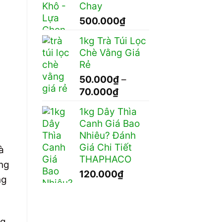
200.000₫
Chay
500.000
₫
1kg Trà Túi Lọc
Chè Vằng Giá
Rẻ
50.000
₫
–
Khoảng
70.000
₫
giá:
1kg Dây Thìa
từ
Canh Giá Bao
50.000₫
Nhiêu? Đánh
đến
Giá Chi Tiết
à
70.000₫
THAPHACO
ăng
120.000
₫
ng
g.