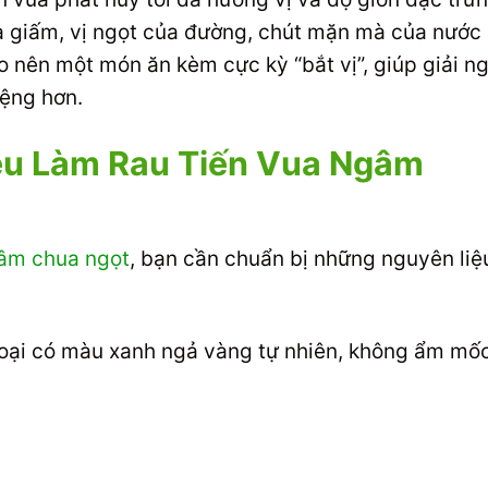
a giấm, vị ngọt của đường, chút mặn mà của nước
o nên một món ăn kèm cực kỳ “bắt vị”, giúp giải n
iệng hơn.
ệu Làm Rau Tiến Vua Ngâm
gâm chua ngọt
, bạn cần chuẩn bị những nguyên liệ
oại có màu xanh ngả vàng tự nhiên, không ẩm mốc