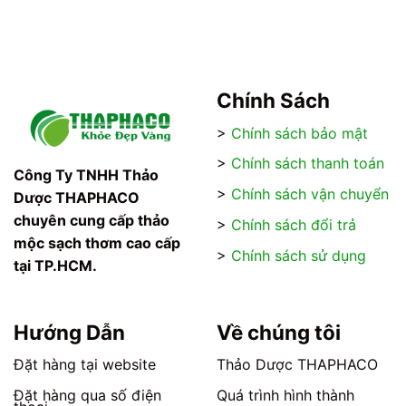
70.000₫
đến
120.000₫
Chính Sách
>
Chính sách bảo mật
>
Chính sách thanh toán
Công Ty TNHH Thảo
>
Chính sách vận chuyển
Dược THAPHACO
chuyên cung cấp thảo
>
Chính sách đổi trả
mộc sạch thơm cao cấp
>
Chính sách sử dụng
tại TP.HCM.
Hướng Dẫn
Về chúng tôi
Đặt hàng tại website
Thảo Dược THAPHACO
Đặt hàng qua số điện
Quá trình hình thành