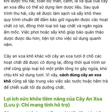
Khi được thu hái, toàn bộ thân, cành, lá và quả của cây
an xoa đều có thể sử dụng làm dược liệu. Sau quá
trình thu hái, cây sẽ được làm sạch và sấy khô theo
quy trình chuẩn để đảm bảo giữ nguyên được các hoạt
chất có lợi, đồng thời loại bỏ tạp chất và ngăn ngừa
ẩm mốc. Việc phơi hoặc sấy khô giúp bảo quản thảo
dược được lâu hơn, tiện lợi cho việc sử dụng quanh
năm.
Cây an xoa khô khác với cây an xoa tươi ở chỗ các
hoạt chất đã được cô đọng lại, đồng thời quá trình sơ
chế cũng giúp loại bỏ một phần lông tơ gây ngứa, khó
chịu khi sử dụng tươi. Vì vậy,
cách dùng cây an xoa
khô
cũng sẽ tập trung vào việc sắc nước hoặc hãm trà
để chiết xuất tối đa dưỡng chất.
Lợi ích sức khỏe tiềm năng của Cây An Xoa
(Lưu ý: Chỉ mang tính hỗ trợ)