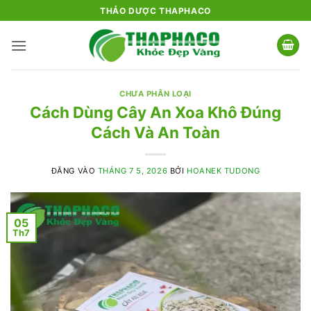
Bỏ
THẢO DƯỢC THAPHACO
qua
nội
dung
CHƯA PHÂN LOẠI
Cách Dùng Cây An Xoa Khô Đúng
Cách Và An Toàn
ĐĂNG VÀO
THÁNG 7 5, 2026
BỞI
HOANEK TUDONG
05
Th7