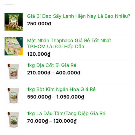
Giá Bí Đao Sấy Lạnh Hiện Nay Là Bao Nhiêu?
250.000
₫
Mật Nhân Thaphaco Giá Rẻ Tốt Nhất
TP.HCM Ưu Đãi Hấp Dẫn
120.000
₫
1kg Địa Cốt Bì Giá Rẻ
Khoảng
210.000
₫
–
400.000
₫
giá:
từ
1kg Bột Kim Ngân Hoa Giá Rẻ
210.000₫
Khoảng
550.000
₫
–
1.050.000
₫
đến
giá:
400.000₫
từ
1kg Lá Dâu Tằm/Tăng Diệp Giá Rẻ
550.000₫
Khoảng
70.000
₫
–
120.000
₫
đến
giá:
1.050.000₫
từ