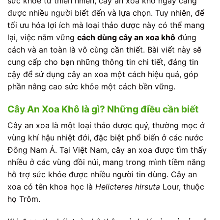
sức khỏe từ thiên nhiên, cây an xoa khô ngày càng
được nhiều người biết đến và lựa chọn. Tuy nhiên, để
tối ưu hóa lợi ích mà loại thảo dược này có thể mang
lại, việc nắm vững
cách dùng cây an xoa khô
đúng
cách và an toàn là vô cùng cần thiết. Bài viết này sẽ
cung cấp cho bạn những thông tin chi tiết, đáng tin
cậy để sử dụng cây an xoa một cách hiệu quả, góp
phần nâng cao sức khỏe một cách bền vững.
Cây An Xoa Khô là gì? Những điều cần biết
Cây an xoa là một loại thảo dược quý, thường mọc ở
vùng khí hậu nhiệt đới, đặc biệt phổ biến ở các nước
Đông Nam Á. Tại Việt Nam, cây an xoa được tìm thấy
nhiều ở các vùng đồi núi, mang trong mình tiềm năng
hỗ trợ sức khỏe được nhiều người tin dùng. Cây an
xoa có tên khoa học là
Helicteres hirsuta
Lour, thuộc
họ Trôm.