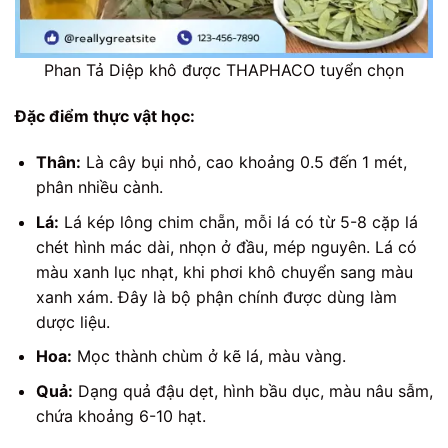
Phan Tả Diệp khô được THAPHACO tuyển chọn
Đặc điểm thực vật học:
Thân:
Là cây bụi nhỏ, cao khoảng 0.5 đến 1 mét,
phân nhiều cành.
Lá:
Lá kép lông chim chẵn, mỗi lá có từ 5-8 cặp lá
chét hình mác dài, nhọn ở đầu, mép nguyên. Lá có
màu xanh lục nhạt, khi phơi khô chuyển sang màu
xanh xám. Đây là bộ phận chính được dùng làm
dược liệu.
Hoa:
Mọc thành chùm ở kẽ lá, màu vàng.
Quả:
Dạng quả đậu dẹt, hình bầu dục, màu nâu sẫm,
chứa khoảng 6-10 hạt.