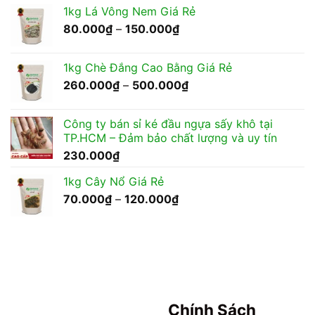
1kg Lá Vông Nem Giá Rẻ
Khoảng
80.000
₫
–
150.000
₫
giá:
từ
1kg Chè Đắng Cao Bằng Giá Rẻ
80.000₫
Khoảng
260.000
₫
–
500.000
₫
đến
giá:
150.000₫
từ
Công ty bán sỉ ké đầu ngựa sấy khô tại
260.000₫
TP.HCM – Đảm bảo chất lượng và uy tín
đến
230.000
₫
500.000₫
1kg Cây Nổ Giá Rẻ
Khoảng
70.000
₫
–
120.000
₫
giá:
từ
70.000₫
đến
120.000₫
Chính Sách