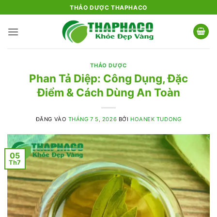
Bỏ
THẢO DƯỢC THAPHACO
qua
nội
dung
THẢO DƯỢC
Phan Tả Diệp: Công Dụng, Đặc
Điểm & Cách Dùng An Toàn
ĐĂNG VÀO
THÁNG 7 5, 2026
BỞI
HOANEK TUDONG
05
Th7