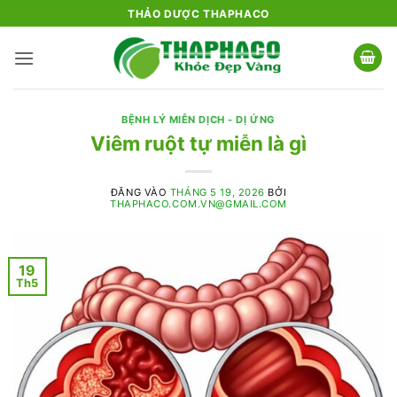
Bỏ
THẢO DƯỢC THAPHACO
qua
nội
dung
BỆNH LÝ MIỄN DỊCH - DỊ ỨNG
Viêm ruột tự miễn là gì
ĐĂNG VÀO
THÁNG 5 19, 2026
BỞI
THAPHACO.COM.VN@GMAIL.COM
19
Th5