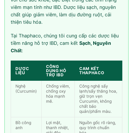
viêm mạn tính như IBD. Dược liệu sạch, nguyên
chất giúp giảm viêm, làm dịu đường ruột, cải
thiện tiêu hóa.
Tại Thaphaco, chúng tôi cung cấp các dược liệu
tiềm năng hỗ trợ IBD, cam kết
Sạch, Nguyên
Chất
:
CÔNG
DƯỢC
CAM KẾT
DỤNG HỖ
LIỆU
THAPHACO
TRỢ IBD
Nghệ
Chống viêm,
Công nghệ sấy
(Curcumin)
chống oxy
lạnh/sấy thăng hoa,
hóa mạnh
giữ trọn vẹn
mẽ.
Curcumin, không
chất bảo
quản/phẩm màu.
Bồ công
Lợi mật,
Nguồn gốc rõ ràng,
anh
thanh nhiệt,
quy trình chuẩn
giải độc,
hóa.