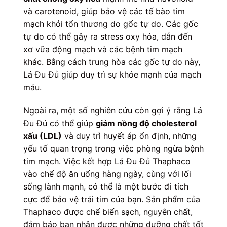
và carotenoid, giúp bảo vệ các tế bào tim
mạch khỏi tổn thương do gốc tự do. Các gốc
tự do có thể gây ra stress oxy hóa, dẫn đến
xơ vữa động mạch và các bệnh tim mạch
khác. Bằng cách trung hòa các gốc tự do này,
Lá Đu Đủ giúp duy trì sự khỏe mạnh của mạch
máu.
Ngoài ra, một số nghiên cứu còn gợi ý rằng Lá
Đu Đủ có thể giúp
giảm nồng độ cholesterol
xấu (LDL)
và duy trì huyết áp ổn định, những
yếu tố quan trọng trong việc phòng ngừa bệnh
tim mạch. Việc kết hợp Lá Đu Đủ Thaphaco
vào chế độ ăn uống hàng ngày, cùng với lối
sống lành mạnh, có thể là một bước đi tích
cực để bảo vệ trái tim của bạn. Sản phẩm của
Thaphaco được chế biến sạch, nguyên chất,
đảm bảo bạn nhận được những dưỡng chất tốt