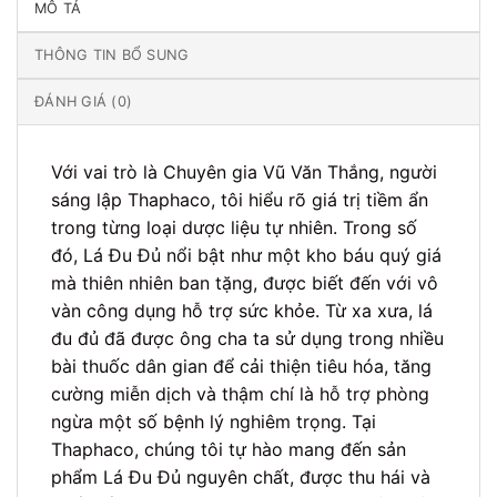
MÔ TẢ
THÔNG TIN BỔ SUNG
ĐÁNH GIÁ (0)
Với vai trò là Chuyên gia Vũ Văn Thắng, người
sáng lập Thaphaco, tôi hiểu rõ giá trị tiềm ẩn
trong từng loại dược liệu tự nhiên. Trong số
đó, Lá Đu Đủ nổi bật như một kho báu quý giá
mà thiên nhiên ban tặng, được biết đến với vô
vàn công dụng hỗ trợ sức khỏe. Từ xa xưa, lá
đu đủ đã được ông cha ta sử dụng trong nhiều
bài thuốc dân gian để cải thiện tiêu hóa, tăng
cường miễn dịch và thậm chí là hỗ trợ phòng
ngừa một số bệnh lý nghiêm trọng. Tại
Thaphaco, chúng tôi tự hào mang đến sản
phẩm Lá Đu Đủ nguyên chất, được thu hái và