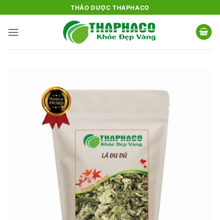
Bỏ
THẢO DƯỢC THAPHACO
qua
nội
dung