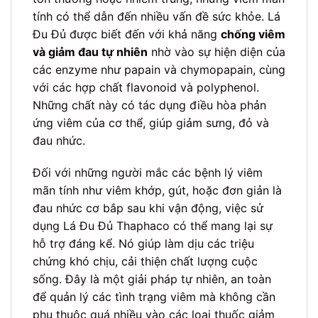
tính có thể dẫn đến nhiều vấn đề sức khỏe. Lá
Đu Đủ được biết đến với khả năng
chống viêm
và giảm đau tự nhiên
nhờ vào sự hiện diện của
các enzyme như papain và chymopapain, cùng
với các hợp chất flavonoid và polyphenol.
Những chất này có tác dụng điều hòa phản
ứng viêm của cơ thể, giúp giảm sưng, đỏ và
đau nhức.
Đối với những người mắc các bệnh lý viêm
mãn tính như viêm khớp, gút, hoặc đơn giản là
đau nhức cơ bắp sau khi vận động, việc sử
dụng Lá Đu Đủ Thaphaco có thể mang lại sự
hỗ trợ đáng kể. Nó giúp làm dịu các triệu
chứng khó chịu, cải thiện chất lượng cuộc
sống. Đây là một giải pháp tự nhiên, an toàn
để quản lý các tình trạng viêm mà không cần
phụ thuộc quá nhiều vào các loại thuốc giảm