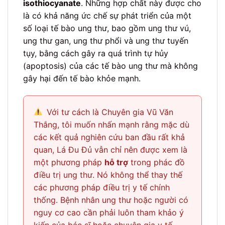
isothiocyanate
. Những hợp chất này được cho
là có khả năng ức chế sự phát triển của một
số loại tế bào ung thư, bao gồm ung thư vú,
ung thư gan, ung thư phổi và ung thư tuyến
tụy, bằng cách gây ra quá trình tự hủy
(apoptosis) của các tế bào ung thư mà không
gây hại đến tế bào khỏe mạnh.
Với tư cách là Chuyên gia Vũ Văn
Thắng, tôi muốn nhấn mạnh rằng mặc dù
các kết quả nghiên cứu ban đầu rất khả
quan, Lá Đu Đủ vẫn chỉ nên được xem là
một phương pháp
hỗ trợ
trong phác đồ
điều trị ung thư. Nó không thể thay thế
các phương pháp điều trị y tế chính
thống. Bệnh nhân ung thư hoặc người có
nguy cơ cao cần phải luôn tham khảo ý
kiến của bác sĩ hoặc chuyên gia y tế