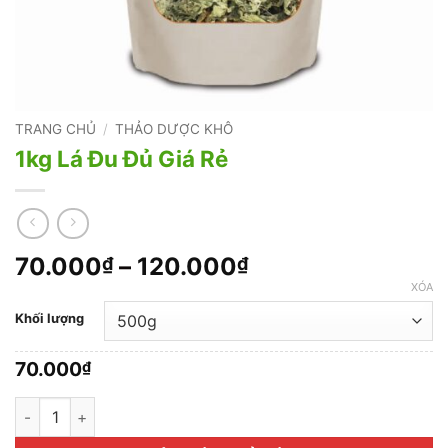
TRANG CHỦ
/
THẢO DƯỢC KHÔ
1kg Lá Đu Đủ Giá Rẻ
Khoảng
70.000
–
120.000
₫
₫
giá:
XÓA
từ
Khối lượng
70.000₫
đến
70.000
₫
120.000₫
1kg Lá Đu Đủ Giá Rẻ số lượng