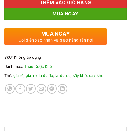
THÊM VÀO GIỎ HÀNG
MUA NGAY
MUA NGAY
Gọi điện xác nhận và giao hàng tận nơi
SKU:
Không áp dụng
Danh mục:
Thảo Dược Khô
Thẻ:
giá rẻ
,
gia_re
,
lá đu đủ
,
la_du_du
,
sấy khô
,
say_kho