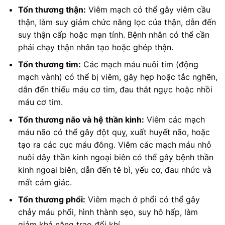
Tổn thương thận:
Viêm mạch có thể gây viêm cầu
thận, làm suy giảm chức năng lọc của thận, dẫn đến
suy thận cấp hoặc mạn tính. Bệnh nhân có thể cần
phải chạy thận nhân tạo hoặc ghép thận.
Tổn thương tim:
Các mạch máu nuôi tim (động
mạch vành) có thể bị viêm, gây hẹp hoặc tắc nghẽn,
dẫn đến thiếu máu cơ tim, đau thắt ngực hoặc nhồi
máu cơ tim.
Tổn thương não và hệ thần kinh:
Viêm các mạch
máu não có thể gây đột quỵ, xuất huyết não, hoặc
tạo ra các cục máu đông. Viêm các mạch máu nhỏ
nuôi dây thần kinh ngoại biên có thể gây bệnh thần
kinh ngoại biên, dẫn đến tê bì, yếu cơ, đau nhức và
mất cảm giác.
Tổn thương phổi:
Viêm mạch ở phổi có thể gây
chảy máu phổi, hình thành sẹo, suy hô hấp, làm
giảm khả năng trao đổi khí.