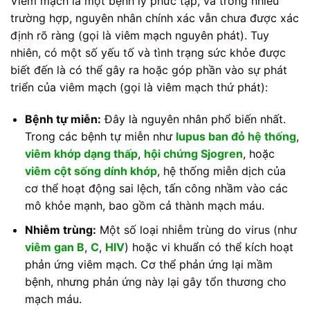
Viêm mạch là một bệnh lý phức tạp, và trong nhiều
trường hợp, nguyên nhân chính xác vẫn chưa được xác
định rõ ràng (gọi là viêm mạch nguyên phát). Tuy
nhiên, có một số yếu tố và tình trạng sức khỏe được
biết đến là có thể gây ra hoặc góp phần vào sự phát
triển của viêm mạch (gọi là viêm mạch thứ phát):
Bệnh tự miễn:
Đây là nguyên nhân phổ biến nhất.
Trong các bệnh tự miễn như
lupus ban đỏ hệ thống
,
viêm khớp dạng thấp
,
hội chứng Sjogren
, hoặc
viêm cột sống dính khớp
, hệ thống miễn dịch của
cơ thể hoạt động sai lệch, tấn công nhầm vào các
mô khỏe mạnh, bao gồm cả thành mạch máu.
Nhiễm trùng:
Một số loại nhiễm trùng do virus (như
viêm gan B
,
C
,
HIV
) hoặc vi khuẩn có thể kích hoạt
phản ứng viêm mạch. Cơ thể phản ứng lại mầm
bệnh, nhưng phản ứng này lại gây tổn thương cho
mạch máu.