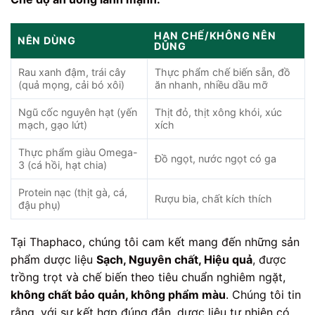
HẠN CHẾ/KHÔNG NÊN
NÊN DÙNG
DÙNG
Rau xanh đậm, trái cây
Thực phẩm chế biến sẵn, đồ
(quả mọng, cải bó xôi)
ăn nhanh, nhiều dầu mỡ
Ngũ cốc nguyên hạt (yến
Thịt đỏ, thịt xông khói, xúc
mạch, gạo lứt)
xích
Thực phẩm giàu Omega-
Đồ ngọt, nước ngọt có ga
3 (cá hồi, hạt chia)
Protein nạc (thịt gà, cá,
Rượu bia, chất kích thích
đậu phụ)
Tại Thaphaco, chúng tôi cam kết mang đến những sản
phẩm dược liệu
Sạch, Nguyên chất, Hiệu quả
, được
trồng trọt và chế biến theo tiêu chuẩn nghiêm ngặt,
không chất bảo quản, không phẩm màu
. Chúng tôi tin
rằng, với sự kết hợp đúng đắn, dược liệu tự nhiên có