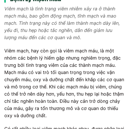
Viêm mạch là tình trạng viêm nhiễm xảy ra ở thành
mạch máu, bao gồm động mạch, tĩnh mạch và mao
mạch. Tình trạng này có thể làm thành mạch dày lên,
yếu đi, thu hẹp hoặc tắc nghẽn, dẫn đến giảm lưu
lượng máu đến các cơ quan và mô.
Viêm mạch, hay còn gọi là viêm mạch máu, là một
nhóm các bệnh lý hiếm gặp nhưng nghiêm trọng, đặc
trưng bởi tình trạng viêm của các thành mạch máu.
Mạch máu có vai trò tối quan trọng trong việc vận
chuyển máu, oxy và dưỡng chất đến khắp các cơ quan
và mô trong cơ thể. Khi các mạch máu bị viêm, chúng
có thể trở nên dày hơn, yếu hơn, thu hẹp lại hoặc thậm
chí tắc nghẽn hoàn toàn. Điều này cản trở dòng chảy
của máu, gây ra tổn thương mô và cơ quan do thiếu
oxy và dưỡng chất.
Có rất nhiều loại viêm mạch khác nhau, được phân loại