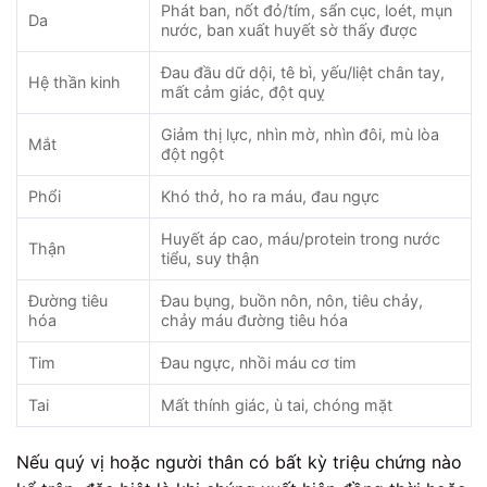
Phát ban, nốt đỏ/tím, sẩn cục, loét, mụn
Da
nước, ban xuất huyết sờ thấy được
Đau đầu dữ dội, tê bì, yếu/liệt chân tay,
Hệ thần kinh
mất cảm giác, đột quỵ
Giảm thị lực, nhìn mờ, nhìn đôi, mù lòa
Mắt
đột ngột
Phổi
Khó thở, ho ra máu, đau ngực
Huyết áp cao, máu/protein trong nước
Thận
tiểu, suy thận
Đường tiêu
Đau bụng, buồn nôn, nôn, tiêu chảy,
hóa
chảy máu đường tiêu hóa
Tim
Đau ngực, nhồi máu cơ tim
Tai
Mất thính giác, ù tai, chóng mặt
Nếu quý vị hoặc người thân có bất kỳ triệu chứng nào