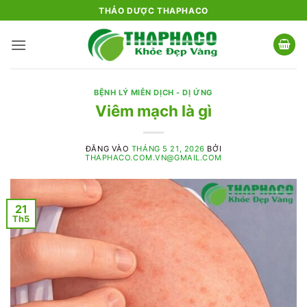
Bỏ
THẢO DƯỢC THAPHACO
qua
nội
dung
BỆNH LÝ MIỄN DỊCH - DỊ ỨNG
Viêm mạch là gì
ĐĂNG VÀO
THÁNG 5 21, 2026
BỞI
THAPHACO.COM.VN@GMAIL.COM
21
Th5