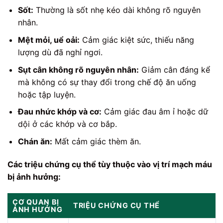
Sốt:
Thường là sốt nhẹ kéo dài không rõ nguyên
nhân.
Mệt mỏi, uể oải:
Cảm giác kiệt sức, thiếu năng
lượng dù đã nghỉ ngơi.
Sụt cân không rõ nguyên nhân:
Giảm cân đáng kể
mà không có sự thay đổi trong chế độ ăn uống
hoặc tập luyện.
Đau nhức khớp và cơ:
Cảm giác đau âm ỉ hoặc dữ
dội ở các khớp và cơ bắp.
Chán ăn:
Mất cảm giác thèm ăn.
Các triệu chứng cụ thể tùy thuộc vào vị trí mạch máu
bị ảnh hưởng:
CƠ QUAN BỊ
TRIỆU CHỨNG CỤ THỂ
ẢNH HƯỞNG