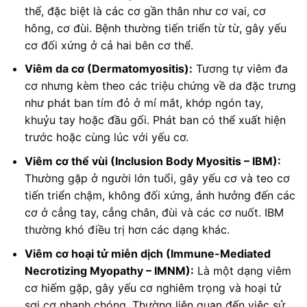
thể, đặc biệt là các cơ gần thân như cơ vai, cơ
hông, cơ đùi. Bệnh thường tiến triển từ từ, gây yếu
cơ đối xứng ở cả hai bên cơ thể.
Viêm da cơ (Dermatomyositis):
Tương tự viêm đa
cơ nhưng kèm theo các triệu chứng về da đặc trưng
như phát ban tím đỏ ở mí mắt, khớp ngón tay,
khuỷu tay hoặc đầu gối. Phát ban có thể xuất hiện
trước hoặc cùng lúc với yếu cơ.
Viêm cơ thể vùi (Inclusion Body Myositis – IBM):
Thường gặp ở người lớn tuổi, gây yếu cơ và teo cơ
tiến triển chậm, không đối xứng, ảnh hưởng đến các
cơ ở cẳng tay, cẳng chân, đùi và các cơ nuốt. IBM
thường khó điều trị hơn các dạng khác.
Viêm cơ hoại tử miễn dịch (Immune-Mediated
Necrotizing Myopathy – IMNM):
Là một dạng viêm
cơ hiếm gặp, gây yếu cơ nghiêm trọng và hoại tử
sợi cơ nhanh chóng. Thường liên quan đến việc sử