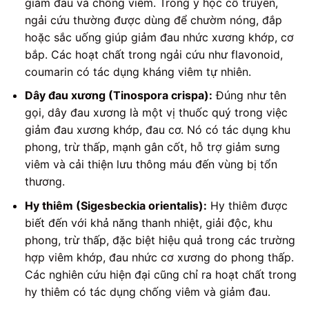
giảm đau và chống viêm. Trong y học cổ truyền,
ngải cứu thường được dùng để chườm nóng, đắp
hoặc sắc uống giúp giảm đau nhức xương khớp, cơ
bắp. Các hoạt chất trong ngải cứu như flavonoid,
coumarin có tác dụng kháng viêm tự nhiên.
Dây đau xương (Tinospora crispa):
Đúng như tên
gọi, dây đau xương là một vị thuốc quý trong việc
giảm đau xương khớp, đau cơ. Nó có tác dụng khu
phong, trừ thấp, mạnh gân cốt, hỗ trợ giảm sưng
viêm và cải thiện lưu thông máu đến vùng bị tổn
thương.
Hy thiêm (Sigesbeckia orientalis):
Hy thiêm được
biết đến với khả năng thanh nhiệt, giải độc, khu
phong, trừ thấp, đặc biệt hiệu quả trong các trường
hợp viêm khớp, đau nhức cơ xương do phong thấp.
Các nghiên cứu hiện đại cũng chỉ ra hoạt chất trong
hy thiêm có tác dụng chống viêm và giảm đau.