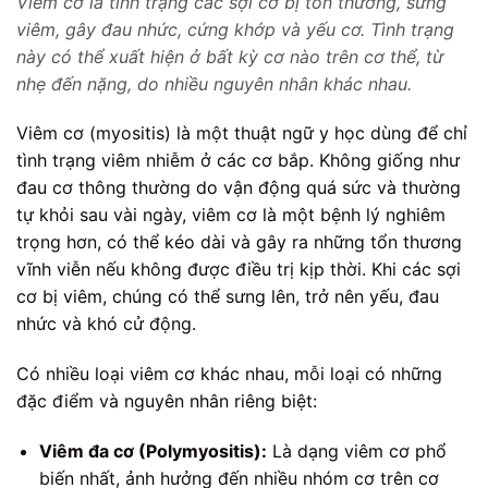
Viêm cơ là tình trạng các sợi cơ bị tổn thương, sưng
viêm, gây đau nhức, cứng khớp và yếu cơ. Tình trạng
này có thể xuất hiện ở bất kỳ cơ nào trên cơ thể, từ
nhẹ đến nặng, do nhiều nguyên nhân khác nhau.
Viêm cơ (myositis) là một thuật ngữ y học dùng để chỉ
tình trạng viêm nhiễm ở các cơ bắp. Không giống như
đau cơ thông thường do vận động quá sức và thường
tự khỏi sau vài ngày, viêm cơ là một bệnh lý nghiêm
trọng hơn, có thể kéo dài và gây ra những tổn thương
vĩnh viễn nếu không được điều trị kịp thời. Khi các sợi
cơ bị viêm, chúng có thể sưng lên, trở nên yếu, đau
nhức và khó cử động.
Có nhiều loại viêm cơ khác nhau, mỗi loại có những
đặc điểm và nguyên nhân riêng biệt:
Viêm đa cơ (Polymyositis):
Là dạng viêm cơ phổ
biến nhất, ảnh hưởng đến nhiều nhóm cơ trên cơ