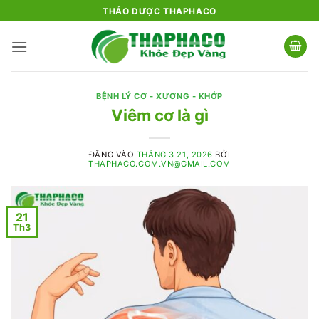
Bỏ
THẢO DƯỢC THAPHACO
qua
nội
dung
BỆNH LÝ CƠ - XƯƠNG - KHỚP
Viêm cơ là gì
ĐĂNG VÀO
THÁNG 3 21, 2026
BỞI
THAPHACO.COM.VN@GMAIL.COM
21
Th3