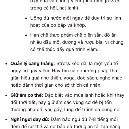
oxy hóa và chống viêm (như omega-3 có
trong cá hồi, hạt lanh).
Uống đủ nước mỗi ngày để duy trì sự linh
hoạt của cơ bắp và khớp.
Hạn chế thực phẩm chế biến sẵn, đồ ăn
nhiều dầu mỡ, đường và rượu bia, vì chúng
có thể thúc đẩy quá trình viêm.
Quản lý căng thẳng:
Stress kéo dài là một yếu tố
nguy cơ gây viêm. Hãy tìm các phương pháp thư
giãn hiệu quả như thiền, yoga, đọc sách, nghe nhạc
hoặc dành thời gian cho sở thích cá nhân.
Giữ ấm cơ thể:
Đặc biệt vào mùa lạnh hoặc khi thay
đổi thời tiết, hãy giữ ấm các vùng cơ dễ bị tổn
thương như cổ, vai, gáy, lưng để tránh co cứng cơ.
Nghỉ ngơi đầy đủ:
Đảm bảo ngủ đủ 7-8 tiếng mỗi
đêm để cơ thể và cơ bắp có thời gian tái tạo năng