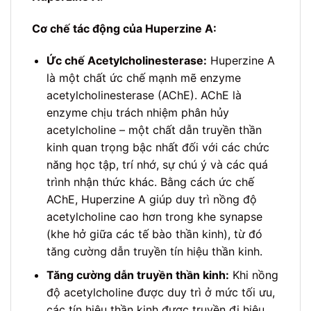
Cơ chế tác động của Huperzine A:
Ức chế Acetylcholinesterase:
Huperzine A
là một chất ức chế mạnh mẽ enzyme
acetylcholinesterase (AChE). AChE là
enzyme chịu trách nhiệm phân hủy
acetylcholine – một chất dẫn truyền thần
kinh quan trọng bậc nhất đối với các chức
năng học tập, trí nhớ, sự chú ý và các quá
trình nhận thức khác. Bằng cách ức chế
AChE, Huperzine A giúp duy trì nồng độ
acetylcholine cao hơn trong khe synapse
(khe hở giữa các tế bào thần kinh), từ đó
tăng cường dẫn truyền tín hiệu thần kinh.
Tăng cường dẫn truyền thần kinh:
Khi nồng
độ acetylcholine được duy trì ở mức tối ưu,
các tín hiệu thần kinh được truyền đi hiệu