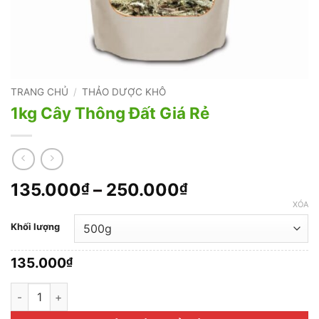
TRANG CHỦ
/
THẢO DƯỢC KHÔ
1kg Cây Thông Đất Giá Rẻ
Khoảng
135.000
–
250.000
₫
₫
giá:
XÓA
từ
Khối lượng
135.000₫
đến
135.000
₫
250.000₫
1kg Cây Thông Đất Giá Rẻ số lượng