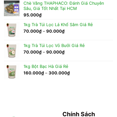
Chè Vằng THAPHACO: Đánh Giá Chuyên
130.000₫
Sâu, Giá Tốt Nhất Tại HCM
đến
95.000
₫
250.000₫
1kg Trà Túi Lọc Lá Khổ Sâm Giá Rẻ
Khoảng
70.000
₫
–
90.000
₫
giá:
từ
1kg Trà Túi Lọc Vỏ Bưởi Giá Rẻ
70.000₫
Khoảng
70.000
₫
–
90.000
₫
đến
giá:
90.000₫
từ
1kg Bột Bạc Hà Giá Rẻ
70.000₫
Khoảng
160.000
₫
–
300.000
₫
đến
giá:
90.000₫
từ
160.000₫
đến
300.000₫
Chính Sách