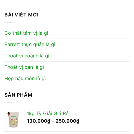
BÀI VIẾT MỚI
Co thắt tâm vị là gì
Barrett thực quản là gì
Thoát vị hoành là gì
Thoát vị bẹn là gì
Hẹp hậu môn là gì
SẢN PHẨM
1kg Tỳ Giải Giá Rẻ
Khoảng
130.000
₫
–
250.000
₫
giá:
từ