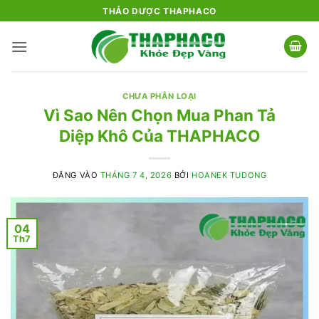
Bỏ
THẢO DƯỢC THAPHACO
qua
nội
dung
CHƯA PHÂN LOẠI
Vì Sao Nên Chọn Mua Phan Tả
Diệp Khô Của THAPHACO
ĐĂNG VÀO
THÁNG 7 4, 2026
BỞI
HOANEK TUDONG
04
Th7