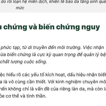
do rối loạn hệ miễn dịch, khiến tế bào da tăng sinh quá
mức
u chứng và biến chứng nguy
 phức tạp, từ di truyền đến môi trường. Việc nhận
ừa biến chứng là cực kỳ quan trọng để quản lý b
 chất lượng cuộc sống.
ệc hiểu rõ các yếu tố kích hoạt, dấu hiệu nhận biế
a là vô cùng cần thiết. Với kinh nghiệm chuyên m
nến không chỉ là vấn đề của riêng làn da, mà còn l
e cơ thể và tinh thần.