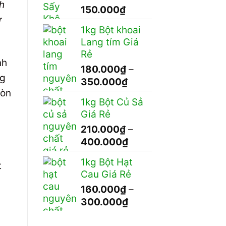
h
150.000
₫
ư
1kg Bột khoai
Lang tím Giá
Rẻ
nh
180.000
₫
–
ng
Khoảng
350.000
₫
còn
giá:
1kg Bột Củ Sả
từ
Giá Rẻ
180.000₫
210.000
₫
–
đến
Khoảng
400.000
₫
350.000₫
giá:
1kg Bột Hạt
t
từ
Cau Giá Rẻ
210.000₫
160.000
₫
–
đến
Khoảng
300.000
₫
400.000₫
giá: