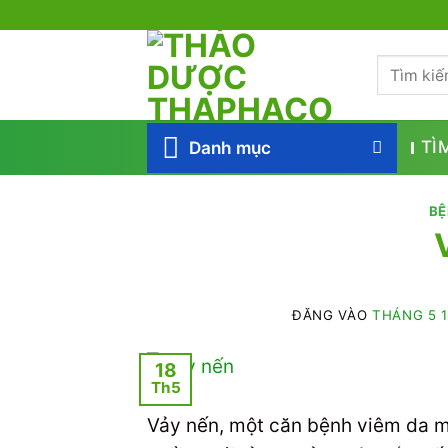
Bỏ
qua
Tìm
nội
kiếm:
dung
Danh mục
TÌ
BỆ
ĐĂNG VÀO
THÁNG 5 1
18
Th5
Vảy nến, một căn bệnh viêm da mạ