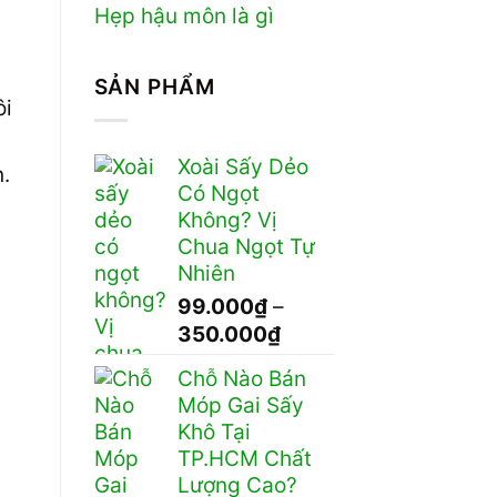
Hẹp hậu môn là gì
SẢN PHẨM
ôi
Xoài Sấy Dẻo
.
Có Ngọt
Không? Vị
Chua Ngọt Tự
Nhiên
99.000
₫
–
Khoảng
350.000
₫
giá:
Chỗ Nào Bán
từ
Móp Gai Sấy
99.000₫
Khô Tại
đến
TP.HCM Chất
350.000₫
Lượng Cao?