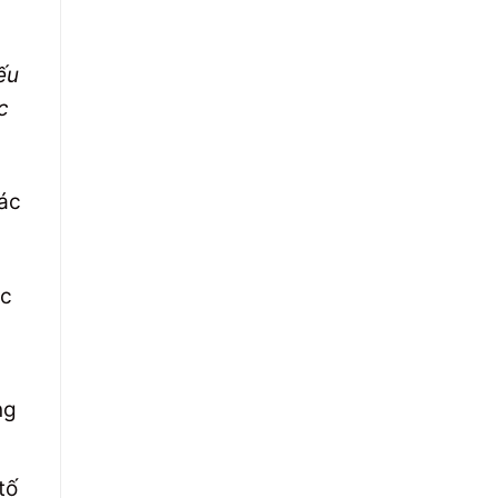
ếu
c
ác
ắc
ng
tố