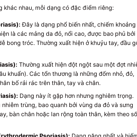
g khác nhau, mỗi dạng có đặc điểm riêng:
riasis):
Đây là dạng phổ biến nhất, chiếm khoảng
iện là các mảng da đỏ, nổi cao, được bao phủ bởi
dễ bong tróc. Thường xuất hiện ở khuỷu tay, đầu gố
iasis):
Thường xuất hiện đột ngột sau một đợt nh
cầu khuẩn). Các tổn thương là những đốm nhỏ, đỏ,
ân bố rải rác trên thân, tay và chân.
iasis):
Dạng này ít gặp hơn nhưng nghiêm trọng.
 nhiễm trùng, bao quanh bởi vùng da đỏ và sưng
tay, bàn chân hoặc lan rộng toàn thân, kèm theo số
Erythrodermic Psoriasis):
Dạng nặng nhất và hiế