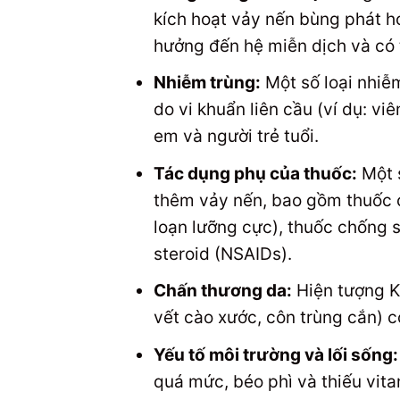
kích hoạt vảy nến bùng phát h
hưởng đến hệ miễn dịch và có 
Nhiễm trùng:
Một số loại nhiễm
do vi khuẩn liên cầu (ví dụ: vi
em và người trẻ tuổi.
Tác dụng phụ của thuốc:
Một s
thêm vảy nến, bao gồm thuốc chẹ
loạn lưỡng cực), thuốc chống s
steroid (NSAIDs).
Chấn thương da:
Hiện tượng Ko
vết cào xước, côn trùng cắn) có
Yếu tố môi trường và lối sống:
quá mức, béo phì và thiếu vit