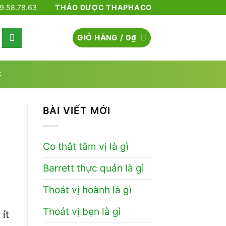
79.58.78.63
THẢO DƯỢC THAPHACO
GIỎ HÀNG /
0
₫
C
BÀI VIẾT MỚI
Co thắt tâm vị là gì
Barrett thực quản là gì
Thoát vị hoành là gì
Thoát vị bẹn là gì
ít