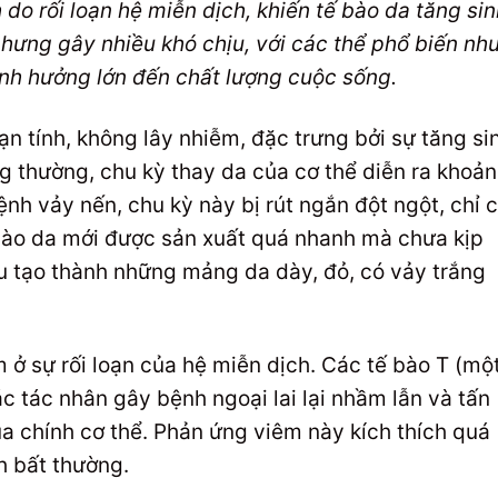
do rối loạn hệ miễn dịch, khiến tế bào da tăng sin
ưng gây nhiều khó chịu, với các thể phổ biến nh
ảnh hưởng lớn đến chất lượng cuộc sống.
n tính, không lây nhiễm, đặc trưng bởi sự tăng si
 thường, chu kỳ thay da của cơ thể diễn ra khoả
nh vảy nến, chu kỳ này bị rút ngắn đột ngột, chỉ 
 bào da mới được sản xuất quá nhanh mà chưa kịp
u tạo thành những mảng da dày, đỏ, có vảy trắng
 ở sự rối loạn của hệ miễn dịch. Các tế bào T (mộ
ác tác nhân gây bệnh ngoại lai lại nhầm lẫn và tấn
 chính cơ thể. Phản ứng viêm này kích thích quá
h bất thường.