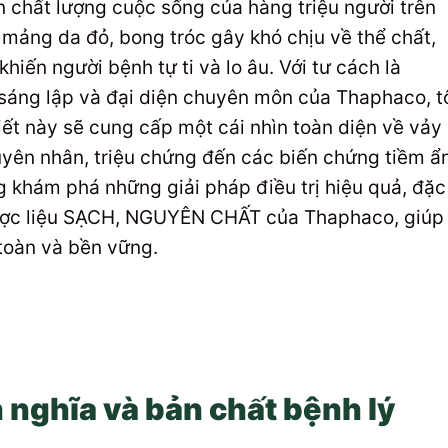
n chất lượng cuộc sống của hàng triệu người trên
 mảng da đỏ, bong tróc gây khó chịu về thể chất,
hiến người bệnh tự ti và lo âu. Với tư cách là
sáng lập và đại diện chuyên môn của Thaphaco, t
viết này sẽ cung cấp một cái nhìn toàn diện về vảy
guyên nhân, triệu chứng đến các biến chứng tiềm ẩn
g khám phá những giải pháp điều trị hiệu quả, đặc
ừ dược liệu SẠCH, NGUYÊN CHẤT của Thaphaco, giúp
toàn và bền vững.
h nghĩa và bản chất bệnh lý