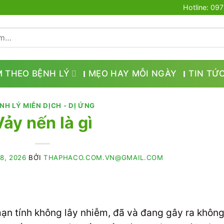
Hotline: 09
M THEO BỆNH LÝ
MẸO HAY MỖI NGÀY
TIN TỨ
NH LÝ MIỄN DỊCH - DỊ ỨNG
Vảy nến là gì
8, 2026
BỞI
THAPHACO.COM.VN@GMAIL.COM
n tính không lây nhiễm, đã và đang gây ra không 