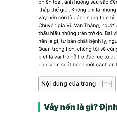
phiền toái, ảnh hưởng sâu sắc đế
khắp thế giới. Không chỉ là những
vảy nến còn là gánh nặng tâm lý, k
Chuyên gia Vũ Văn Thắng, người 
thấu hiểu những trăn trở đó. Bài 
nến là gì, từ bản chất bệnh lý, n
Quan trọng hơn, chúng tôi sẽ cùn
biệt là vai trò hỗ trợ đắc lực t
bạn kiểm soát bệnh một cách an 
Nội dung của trang
Vảy nến là gì? Địn