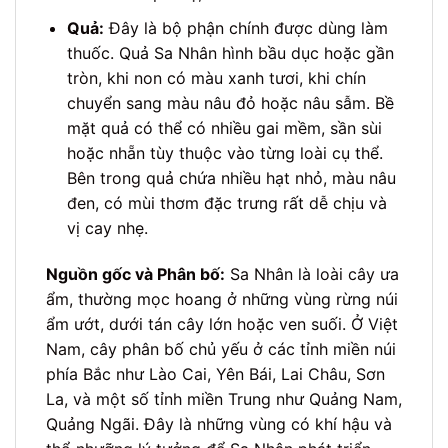
Quả:
Đây là bộ phận chính được dùng làm
thuốc. Quả Sa Nhân hình bầu dục hoặc gần
tròn, khi non có màu xanh tươi, khi chín
chuyển sang màu nâu đỏ hoặc nâu sẫm. Bề
mặt quả có thể có nhiều gai mềm, sần sùi
hoặc nhẵn tùy thuộc vào từng loài cụ thể.
Bên trong quả chứa nhiều hạt nhỏ, màu nâu
đen, có mùi thơm đặc trưng rất dễ chịu và
vị cay nhẹ.
Nguồn gốc và Phân bố:
Sa Nhân là loài cây ưa
ẩm, thường mọc hoang ở những vùng rừng núi
ẩm ướt, dưới tán cây lớn hoặc ven suối. Ở Việt
Nam, cây phân bố chủ yếu ở các tỉnh miền núi
phía Bắc như Lào Cai, Yên Bái, Lai Châu, Sơn
La, và một số tỉnh miền Trung như Quảng Nam,
Quảng Ngãi. Đây là những vùng có khí hậu và