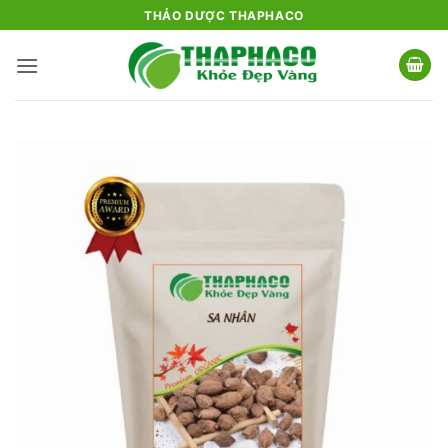
Bỏ
THẢO DƯỢC THAPHACO
qua
nội
dung