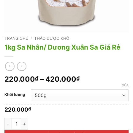
TRANG CHỦ
/
THẢO DƯỢC KHÔ
1kg Sa Nhân/ Dương Xuân Sa Giá Rẻ
Khoảng
220.000
–
420.000
₫
₫
giá:
XÓA
từ
Khối lượng
220.000₫
đến
220.000
₫
420.000₫
1kg Sa Nhân/ Dương Xuân Sa Giá Rẻ số lượng