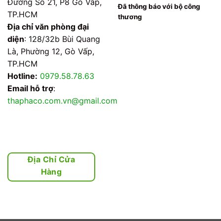
Đường Số 21, P8 Gò Vấp,
Đã thông báo với bộ công
TP.HCM
thương
Địa chỉ văn phòng đại
diện
: 128/32b Bùi Quang
Là, Phường 12, Gò Vấp,
TP.HCM
Hotline:
0979.58.78.63
Email hỗ trợ
:
thaphaco.com.vn@gmail.com
Địa Chỉ Cửa
Hàng