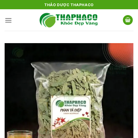
Bỏ
THẢO DƯỢC THAPHACO
qua
nội
dung