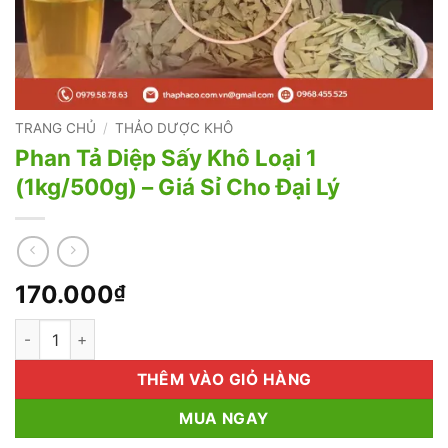
TRANG CHỦ
/
THẢO DƯỢC KHÔ
Phan Tả Diệp Sấy Khô Loại 1
(1kg/500g) – Giá Sỉ Cho Đại Lý
170.000
₫
Phan Tả Diệp Sấy Khô Loại 1 (1kg/500g) - Giá Sỉ Cho Đại Lý số 
THÊM VÀO GIỎ HÀNG
MUA NGAY