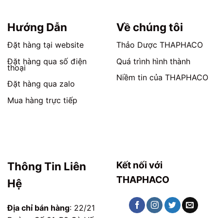
chọn
chọn
trên
trên
trang
trang
Hướng Dẫn
Về chúng tôi
sản
sản
phẩm
phẩm
Đặt hàng tại website
Thảo Dược THAPHACO
Đặt hàng qua số điện
Quá trình hình thành
thoại
Niềm tin của THAPHACO
Đặt hàng qua zalo
Mua hàng trực tiếp
Kết nối với
Thông Tin Liên
THAPHACO
Hệ
Địa chỉ bán hàng
: 22/21