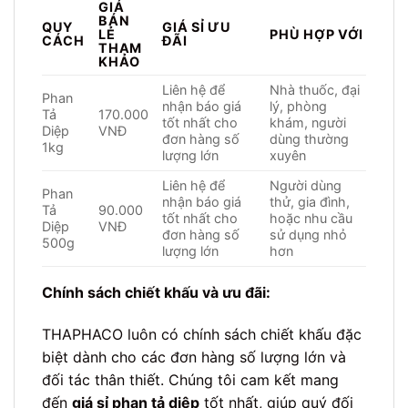
GIÁ
BÁN
QUY
GIÁ SỈ ƯU
LẺ
PHÙ HỢP VỚI
CÁCH
ĐÃI
THAM
KHẢO
Liên hệ để
Nhà thuốc, đại
Phan
nhận báo giá
lý, phòng
Tả
170.000
tốt nhất cho
khám, người
Diệp
VNĐ
đơn hàng số
dùng thường
1kg
lượng lớn
xuyên
Liên hệ để
Người dùng
Phan
nhận báo giá
thử, gia đình,
Tả
90.000
tốt nhất cho
hoặc nhu cầu
Diệp
VNĐ
đơn hàng số
sử dụng nhỏ
500g
lượng lớn
hơn
Chính sách chiết khấu và ưu đãi:
THAPHACO luôn có chính sách chiết khấu đặc
biệt dành cho các đơn hàng số lượng lớn và
đối tác thân thiết. Chúng tôi cam kết mang
đến
giá sỉ phan tả diệp
tốt nhất, giúp quý đối