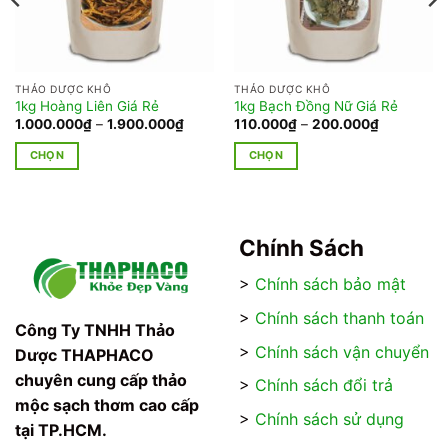
THẢO DƯỢC KHÔ
THẢO DƯỢC KHÔ
1kg Hoàng Liên Giá Rẻ
1kg Bạch Đồng Nữ Giá Rẻ
Khoảng
Khoảng
1.000.000
₫
–
1.900.000
₫
110.000
₫
–
200.000
₫
giá:
giá:
từ
từ
CHỌN
CHỌN
1.000.000₫
110.000₫
đến
đến
Sản
Sản
1.900.000₫
200.000₫
phẩm
phẩm
này
này
có
có
Chính Sách
nhiều
nhiều
>
Chính sách bảo mật
biến
biến
thể.
thể.
>
Chính sách thanh toán
Các
Các
Công Ty TNHH Thảo
tùy
tùy
>
Chính sách vận chuyển
Dược THAPHACO
chọn
chọn
chuyên cung cấp thảo
>
Chính sách đổi trả
có
có
mộc sạch thơm cao cấp
thể
thể
>
Chính sách sử dụng
tại TP.HCM.
được
được