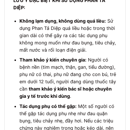
LƯU Ý ĐẶC BIỆT KHI SỬ DỤNG PHAN TẢ
DIỆP:
Không lạm dụng, không dùng quá liều:
Sử
dụng Phan Tả Diệp quá liều hoặc trong thời
gian dài có thể gây ra các tác dụng phụ
không mong muốn như đau bụng, tiêu chảy,
mất nước và rối loạn điện giải.
Tham khảo ý kiến chuyên gia:
Người có
bệnh nền (tim mạch, thận, gan, tiểu đường),
phụ nữ có thai, phụ nữ đang cho con bú, trẻ
em dưới 12 tuổi, người đang dùng thuốc tây
cần
tham khảo ý kiến bác sĩ hoặc chuyên
gia y tế trước khi dùng
.
Tác dụng phụ có thể gặp:
Một số người có
thể gặp tác dụng phụ nhẹ như đau quặn
bụng, tiêu chảy nhẹ, đầy hơi. Nếu các triệu
chứng này nghiêm trọng hoặc kéo dài, nên