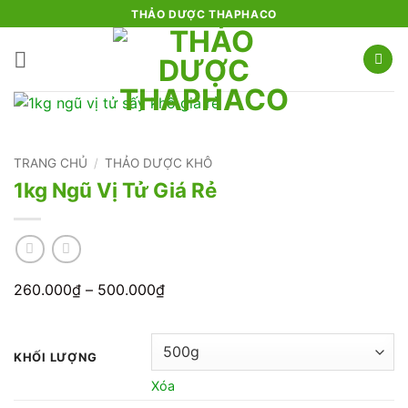
Bỏ
THẢO DƯỢC THAPHACO
qua
nội
dung
TRANG CHỦ
/
THẢO DƯỢC KHÔ
1kg Ngũ Vị Tử Giá Rẻ
Khoảng
260.000
₫
–
500.000
₫
giá:
từ
260.000₫
KHỐI LƯỢNG
đến
Xóa
500.000₫