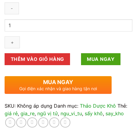
1kg
Ngũ
Vị
Tử
Giá
Rẻ
THÊM VÀO GIỎ HÀNG
MUA NGAY
số
lượng
MUA NGAY
Gọi điện xác nhận và giao hàng tận nơi
SKU:
Không áp dụng
Danh mục:
Thảo Dược Khô
Thẻ:
giá rẻ
,
gia_re
,
ngũ vị tử
,
ngu_vi_tu
,
sấy khô
,
say_kho