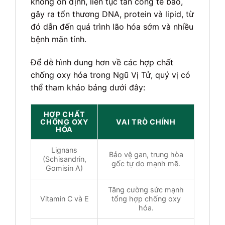
không ổn định, liên tục tấn công tế bào,
gây ra tổn thương DNA, protein và lipid, từ
đó dẫn đến quá trình lão hóa sớm và nhiều
bệnh mãn tính.
Để dễ hình dung hơn về các hợp chất
chống oxy hóa trong Ngũ Vị Tử, quý vị có
thể tham khảo bảng dưới đây:
HỢP CHẤT
CHỐNG OXY
VAI TRÒ CHÍNH
HÓA
Lignans
Bảo vệ gan, trung hòa
(Schisandrin,
gốc tự do mạnh mẽ.
Gomisin A)
Tăng cường sức mạnh
Vitamin C và E
tổng hợp chống oxy
hóa.