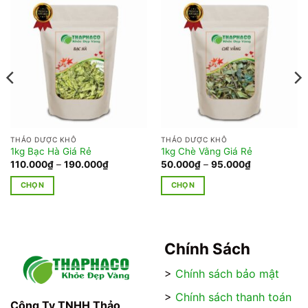
THẢO DƯỢC KHÔ
THẢO DƯỢC KHÔ
1kg Bạc Hà Giá Rẻ
1kg Chè Vằng Giá Rẻ
Khoảng
Khoảng
110.000
₫
–
190.000
₫
50.000
₫
–
95.000
₫
giá:
giá:
từ
từ
CHỌN
CHỌN
110.000₫
50.000₫
đến
đến
Sản
Sản
190.000₫
95.000₫
phẩm
phẩm
này
này
có
có
Chính Sách
nhiều
nhiều
>
Chính sách bảo mật
biến
biến
thể.
thể.
>
Chính sách thanh toán
Các
Các
Công Ty TNHH Thảo