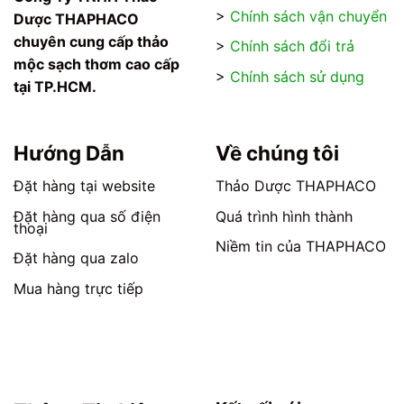
tùy
tùy
>
Chính sách vận chuyển
Dược THAPHACO
chọn
chọn
chuyên cung cấp thảo
>
Chính sách đổi trả
có
có
mộc sạch thơm cao cấp
thể
thể
>
Chính sách sử dụng
tại TP.HCM.
được
được
chọn
chọn
trên
trên
trang
trang
Hướng Dẫn
Về chúng tôi
sản
sản
phẩm
phẩm
Đặt hàng tại website
Thảo Dược THAPHACO
Đặt hàng qua số điện
Quá trình hình thành
thoại
Niềm tin của THAPHACO
Đặt hàng qua zalo
Mua hàng trực tiếp