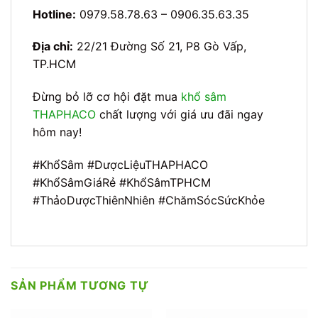
Hotline:
0979.58.78.63 – 0906.35.63.35
Địa chỉ:
22/21 Đường Số 21, P8 Gò Vấp,
TP.HCM
Đừng bỏ lỡ cơ hội đặt mua
khổ sâm
THAPHACO
chất lượng với giá ưu đãi ngay
hôm nay!
#KhổSâm #DượcLiệuTHAPHACO
#KhổSâmGiáRẻ #KhổSâmTPHCM
#ThảoDượcThiênNhiên #ChămSócSứcKhỏe
SẢN PHẨM TƯƠNG TỰ