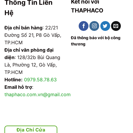
Kết nối với
Thông Tin Liên
THAPHACO
Hệ
Địa chỉ bán hàng
: 22/21
Đường Số 21, P8 Gò Vấp,
Đã thông báo với bộ công
TP.HCM
thương
Địa chỉ văn phòng đại
diện
: 128/32b Bùi Quang
Là, Phường 12, Gò Vấp,
TP.HCM
Hotline:
0979.58.78.63
Email hỗ trợ
:
thaphaco.com.vn@gmail.com
Địa Chỉ Cửa