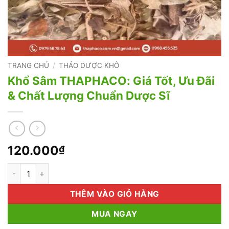
TRANG CHỦ
/
THẢO DƯỢC KHÔ
Khổ Sâm THAPHACO: Giá Tốt, Ưu Đãi
& Chất Lượng Chuẩn Dược Sĩ
120.000
₫
Khổ Sâm THAPHACO: Giá Tốt, Ưu Đãi & Chất Lượng Chuẩn Dượ
THÊM VÀO GIỎ HÀNG
MUA NGAY