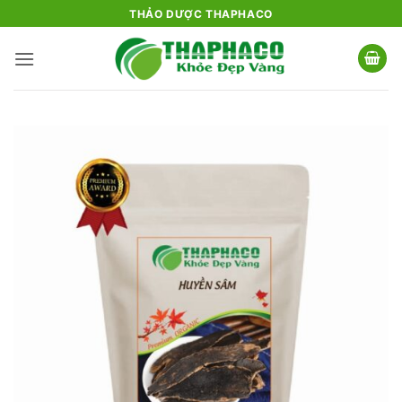
Bỏ
THẢO DƯỢC THAPHACO
qua
nội
dung