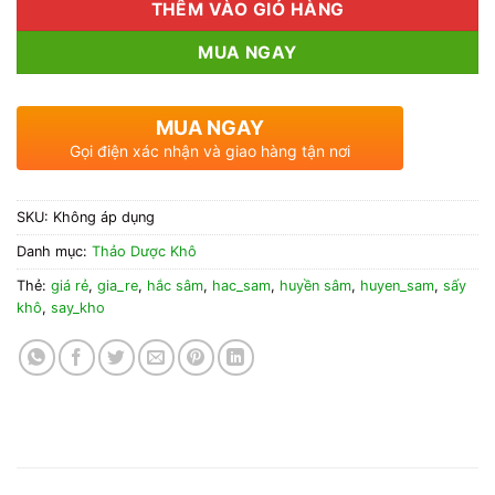
THÊM VÀO GIỎ HÀNG
MUA NGAY
MUA NGAY
Gọi điện xác nhận và giao hàng tận nơi
SKU:
Không áp dụng
Danh mục:
Thảo Dược Khô
Thẻ:
giá rẻ
,
gia_re
,
hắc sâm
,
hac_sam
,
huyền sâm
,
huyen_sam
,
sấy
khô
,
say_kho