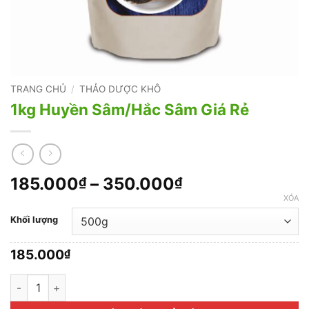
TRANG CHỦ
/
THẢO DƯỢC KHÔ
1kg Huyền Sâm/Hắc Sâm Giá Rẻ
Khoảng
185.000
–
350.000
₫
₫
giá:
XÓA
từ
Khối lượng
185.000₫
đến
185.000
₫
350.000₫
1kg Huyền Sâm/Hắc Sâm Giá Rẻ số lượng