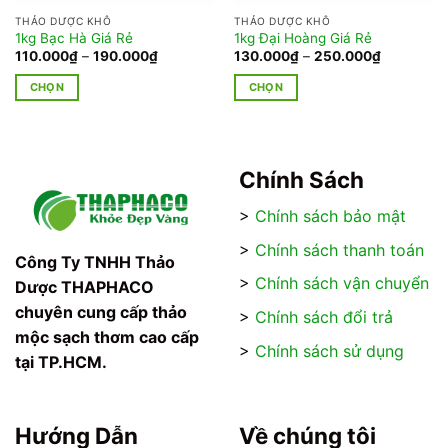
THẢO DƯỢC KHÔ
THẢO DƯỢC KHÔ
1kg Bạc Hà Giá Rẻ
1kg Đại Hoàng Giá Rẻ
Khoảng
Khoảng
110.000
₫
–
190.000
₫
130.000
₫
–
250.000
₫
giá:
giá:
từ
từ
CHỌN
CHỌN
0₫
110.000₫
130.000₫
đến
đến
Sản
Sản
0₫
190.000₫
250.000₫
phẩm
phẩm
này
này
có
có
Chính Sách
nhiều
nhiều
>
Chính sách bảo mật
biến
biến
thể.
thể.
>
Chính sách thanh toán
Các
Các
Công Ty TNHH Thảo
tùy
tùy
>
Chính sách vận chuyển
Dược THAPHACO
chọn
chọn
chuyên cung cấp thảo
>
Chính sách đổi trả
có
có
mộc sạch thơm cao cấp
thể
thể
>
Chính sách sử dụng
tại TP.HCM.
được
được
chọn
chọn
trên
trên
trang
trang
Hướng Dẫn
Về chúng tôi
sản
sản