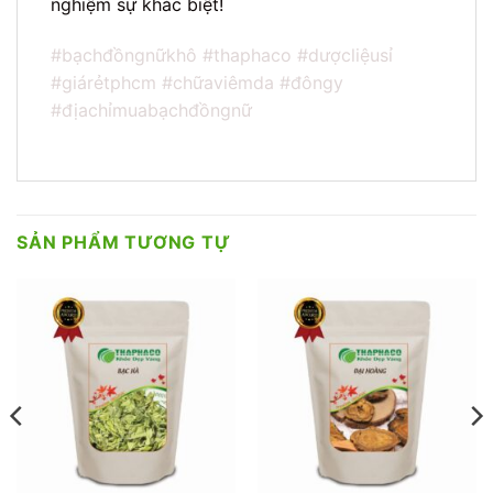
nghiệm sự khác biệt!
#bạchđồngnữkhô #thaphaco #dượcliệusỉ
#giárẻtphcm #chữaviêmda #đôngy
#địachỉmuabạchđồngnữ
SẢN PHẨM TƯƠNG TỰ