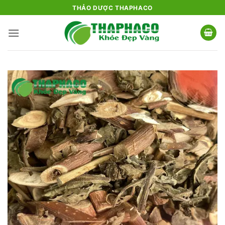
Bỏ
THẢO DƯỢC THAPHACO
qua
nội
dung