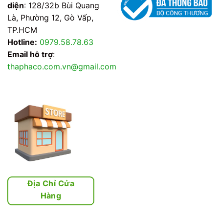
diện
: 128/32b Bùi Quang
Là, Phường 12, Gò Vấp,
TP.HCM
Hotline:
0979.58.78.63
Email hỗ trợ
:
thaphaco.com.vn@gmail.com
Địa Chỉ Cửa
Hàng