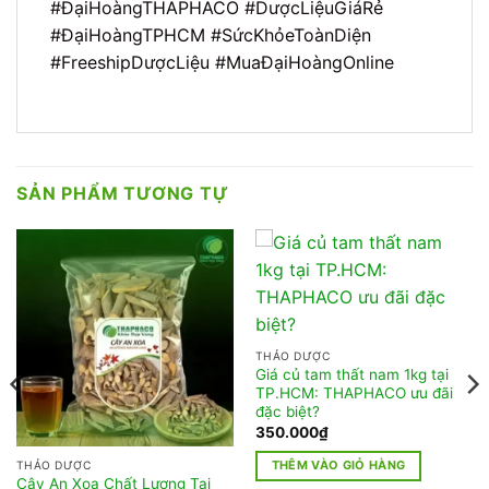
#ĐạiHoàngTHAPHACO #DượcLiệuGiáRẻ
#ĐạiHoàngTPHCM #SứcKhỏeToànDiện
#FreeshipDượcLiệu #MuaĐạiHoàngOnline
SẢN PHẨM TƯƠNG TỰ
THẢO DƯỢC
Giá củ tam thất nam 1kg tại
TP.HCM: THAPHACO ưu đãi
đặc biệt?
350.000
₫
THÊM VÀO GIỎ HÀNG
THẢO DƯỢC
Cây An Xoa Chất Lượng Tại