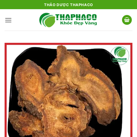
Bỏ
THẢO DƯỢC THAPHACO
qua
nội
dung