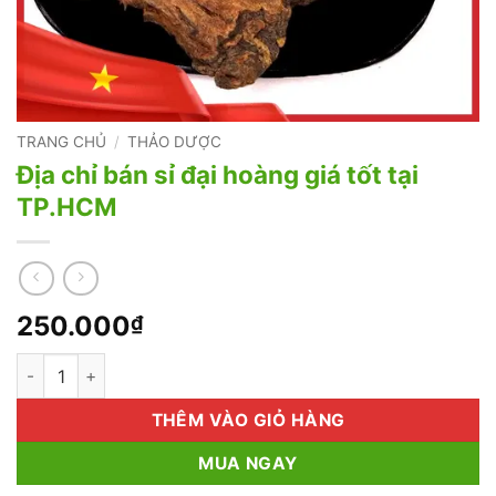
TRANG CHỦ
/
THẢO DƯỢC
Địa chỉ bán sỉ đại hoàng giá tốt tại
TP.HCM
250.000
₫
Địa chỉ bán sỉ đại hoàng giá tốt tại TP.HCM số lượng
THÊM VÀO GIỎ HÀNG
MUA NGAY