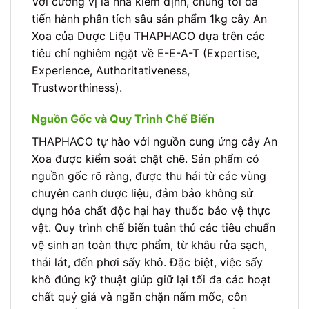
Với cương vị là nhà kiểm định, chúng tôi đã
tiến hành phân tích sâu sản phẩm 1kg cây An
Xoa của Dược Liệu THAPHACO dựa trên các
tiêu chí nghiêm ngặt về E-E-A-T (Expertise,
Experience, Authoritativeness,
Trustworthiness).
Nguồn Gốc và Quy Trình Chế Biến
THAPHACO tự hào với nguồn cung ứng cây An
Xoa được kiểm soát chặt chẽ. Sản phẩm có
nguồn gốc rõ ràng, được thu hái từ các vùng
chuyên canh dược liệu, đảm bảo không sử
dụng hóa chất độc hại hay thuốc bảo vệ thực
vật. Quy trình chế biến tuân thủ các tiêu chuẩn
vệ sinh an toàn thực phẩm, từ khâu rửa sạch,
thái lát, đến phơi sấy khô. Đặc biệt, việc sấy
khô đúng kỹ thuật giúp giữ lại tối đa các hoạt
chất quý giá và ngăn chặn nấm mốc, côn