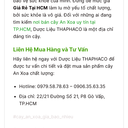
bảo vệ sức khỏe của mình. Đừng để mức giá
Giá Rẻ Tại HCM
làm lu mờ yếu tố chất lượng,
bởi sức khỏe là vô giá. Đối với những ai đang
tìm kiếm
nơi bán cây An Xoa uy tín tại
TP.HCM
, Dược Liệu THAPHACO là một địa chỉ
đáng tin cậy.
Liên Hệ Mua Hàng và Tư Vấn
Hãy liên hệ ngay với Dược Liệu THAPHACO để
được tư vấn chi tiết và đặt mua sản phẩm cây
An Xoa chất lượng:
Hotline: 0979.58.78.63 – 0906.35.63.35
Địa chỉ: 22/21 Đường Số 21, P8 Gò Vấp,
TP.HCM
#cay_an_xoa_gia_bao_nhieu