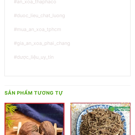
#an_xoa_thaphaco
#duoc_lieu_chat_luong
#mua_an_xoa_tphcm
#gia_an_xoa_phai_chang
#dược_liệu_uy_tín
SẢN PHẨM TƯƠNG TỰ