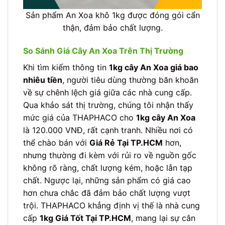
Sản phẩm An Xoa khô 1kg được đóng gói cẩn
thận, đảm bảo chất lượng.
So Sánh Giá Cây An Xoa Trên Thị Trường
Khi tìm kiếm thông tin
1kg cây An Xoa giá bao
nhiêu tiền
, người tiêu dùng thường băn khoăn
về sự chênh lệch giá giữa các nhà cung cấp.
Qua khảo sát thị trường, chúng tôi nhận thấy
mức giá của THAPHACO cho
1kg cây An Xoa
là 120.000 VNĐ, rất cạnh tranh. Nhiều nơi có
thể chào bán với
Giá Rẻ Tại TP.HCM
hơn,
nhưng thường đi kèm với rủi ro về nguồn gốc
không rõ ràng, chất lượng kém, hoặc lẫn tạp
chất. Ngược lại, những sản phẩm có giá cao
hơn chưa chắc đã đảm bảo chất lượng vượt
trội. THAPHACO khẳng định vị thế là nhà cung
cấp
1kg Giá Tốt Tại TP.HCM
, mang lại sự cân