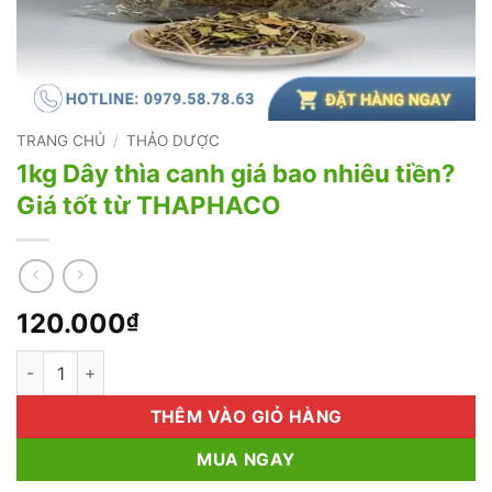
TRANG CHỦ
/
THẢO DƯỢC
1kg Dây thìa canh giá bao nhiêu tiền?
Giá tốt từ THAPHACO
120.000
₫
1kg Dây thìa canh giá bao nhiêu tiền? Giá tốt từ THAPHACO số
THÊM VÀO GIỎ HÀNG
MUA NGAY