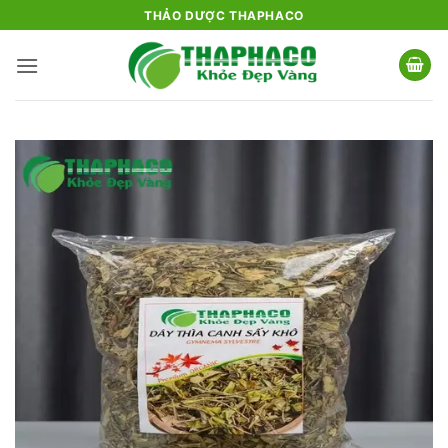
Bỏ
THẢO DƯỢC THAPHACO
qua
nội
dung