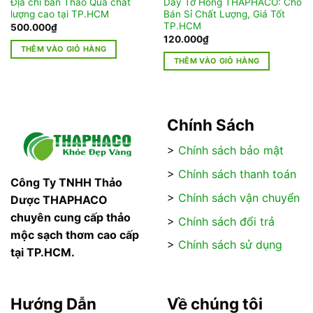
Địa chỉ bán Thảo Quả chất
Dây Tơ Hồng THAPHACO: Chỗ
lượng cao tại TP.HCM
Bán Sỉ Chất Lượng, Giá Tốt
TP.HCM
500.000
₫
120.000
₫
THÊM VÀO GIỎ HÀNG
THÊM VÀO GIỎ HÀNG
Chính Sách
>
Chính sách bảo mật
>
Chính sách thanh toán
Công Ty TNHH Thảo
>
Chính sách vận chuyển
Dược THAPHACO
chuyên cung cấp thảo
>
Chính sách đổi trả
mộc sạch thơm cao cấp
>
Chính sách sử dụng
tại TP.HCM.
Hướng Dẫn
Về chúng tôi