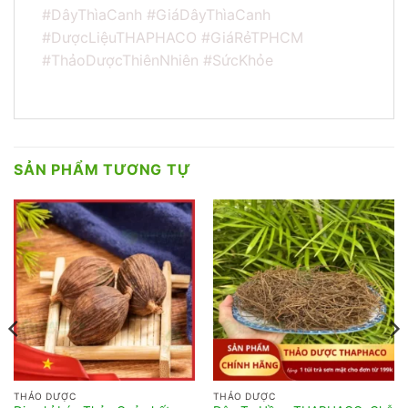
#DâyThìaCanh #GiáDâyThìaCanh
#DượcLiệuTHAPHACO #GiáRẻTPHCM
#ThảoDượcThiênNhiên #SứcKhỏe
SẢN PHẨM TƯƠNG TỰ
THẢO DƯỢC
THẢO DƯỢC