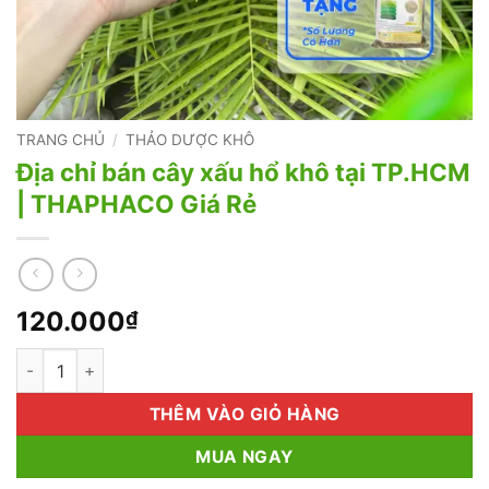
TRANG CHỦ
/
THẢO DƯỢC KHÔ
Địa chỉ bán cây xấu hổ khô tại TP.HCM
| THAPHACO Giá Rẻ
120.000
₫
Địa chỉ bán cây xấu hổ khô tại TP.HCM | THAPHACO Giá Rẻ số 
THÊM VÀO GIỎ HÀNG
MUA NGAY