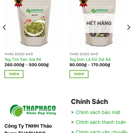
HẾT HÀNG
THẢO DƯỢC KHÔ
THẢO DƯỢC KHÔ
1kg Tim Sen Giá Rẻ
1kg Đơn Lá Đỏ Giá Rẻ
Khoảng
Khoảng
260.000
₫
–
500.000
₫
90.000
₫
–
170.000
₫
giá:
giá:
từ
từ
CHỌN
CHỌN
260.000₫
90.000₫
đến
đến
Sản
Sản
500.000₫
170.000₫
phẩm
phẩm
này
này
có
có
Chính Sách
nhiều
nhiều
>
Chính sách bảo mật
biến
biến
thể.
thể.
>
Chính sách thanh toán
Các
Các
Công Ty TNHH Thảo
tùy
tùy
>
Chính sách vận chuyển