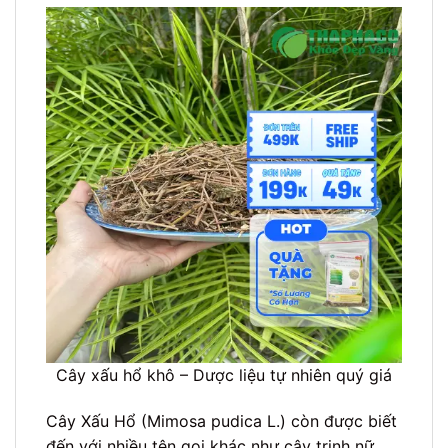
Cây xấu hổ khô – Dược liệu tự nhiên quý giá
Cây Xấu Hổ (Mimosa pudica L.) còn được biết
đến với nhiều tên gọi khác như cây trinh nữ,