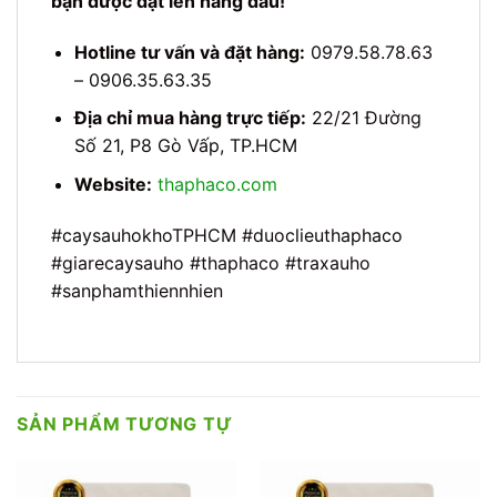
bạn được đặt lên hàng đầu!
Hotline tư vấn và đặt hàng:
0979.58.78.63
– 0906.35.63.35
Địa chỉ mua hàng trực tiếp:
22/21 Đường
Số 21, P8 Gò Vấp, TP.HCM
Website:
thaphaco.com
#caysauhokhoTPHCM #duoclieuthaphaco
#giarecaysauho #thaphaco #traxauho
#sanphamthiennhien
SẢN PHẨM TƯƠNG TỰ