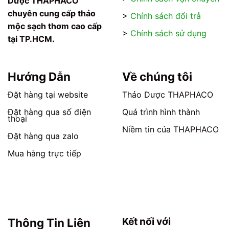
Dược THAPHACO
chọn
chọn
chuyên cung cấp thảo
>
Chính sách đổi trả
có
có
mộc sạch thơm cao cấp
thể
thể
>
Chính sách sử dụng
tại TP.HCM.
được
được
chọn
chọn
trên
trên
trang
trang
Hướng Dẫn
Về chúng tôi
sản
sản
phẩm
phẩm
Đặt hàng tại website
Thảo Dược THAPHACO
Đặt hàng qua số điện
Quá trình hình thành
thoại
Niềm tin của THAPHACO
Đặt hàng qua zalo
Mua hàng trực tiếp
Kết nối với
Thông Tin Liên