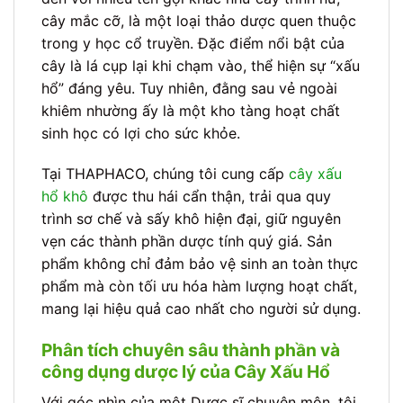
cây mắc cỡ, là một loại thảo dược quen thuộc
trong y học cổ truyền. Đặc điểm nổi bật của
cây là lá cụp lại khi chạm vào, thể hiện sự “xấu
hổ” đáng yêu. Tuy nhiên, đằng sau vẻ ngoài
khiêm nhường ấy là một kho tàng hoạt chất
sinh học có lợi cho sức khỏe.
Tại THAPHACO, chúng tôi cung cấp
cây xấu
hổ khô
được thu hái cẩn thận, trải qua quy
trình sơ chế và sấy khô hiện đại, giữ nguyên
vẹn các thành phần dược tính quý giá. Sản
phẩm không chỉ đảm bảo vệ sinh an toàn thực
phẩm mà còn tối ưu hóa hàm lượng hoạt chất,
mang lại hiệu quả cao nhất cho người sử dụng.
Phân tích chuyên sâu thành phần và
công dụng dược lý của Cây Xấu Hổ
Với góc nhìn của một Dược sĩ chuyên môn, tôi